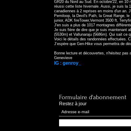
GR20 du Nord au Sud. En octobre'22, en 10 m
réussi cette liste hivernale. Aussi, je suis la
canadiennes à 2 reprises en moins d'un an. J
Pemiloop, la Devil's Path, la Great Range, le
junior, ADK fireTower,Vermont 3500 ft, Terry
J'en suis a plus de 1017 montagnes différente
Je suis fière de dire que je suis maintenant
(5530m) et Vallunaraju (5686m). Qui sait ce qu
Voici le détails des randonnées effectuées. C
J’espère que Gen-Hike vous permettra de décou
Bonne lecture et découvertes, n'hésitez pas a 
Genevieve
IG : genroy_
Formulaire d'abonnement
Restez à jour