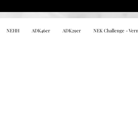
NEHH
ADK46er
ADK29er
NEK Challenge - Ver
mont
Fire Tower
Ouest Canadien
Amérique du Su
EUROPE - Compostelle
Abitibi
Bas-St-Laurent
spésie
Lanaudière
Laurentides
Mauricie
Mon