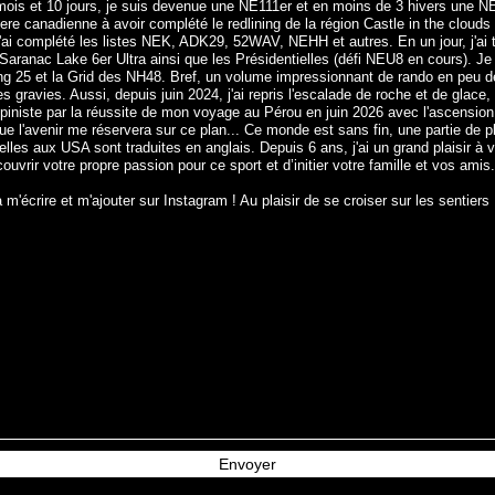
ois et 10 jours, je suis devenue une NE111er et en moins de 3 hivers une N
 1ere canadienne à avoir complété le redlining de la région Castle in the clouds
'ai complété les listes NEK, ADK29, 52WAV, NEHH et autres. En un jour, j'ai
 Saranac Lake 6er Ultra ainsi que les Présidentielles (défi NEU8 en cours). 
fing 25 et la Grid des NH48. Bref, un volume impressionnant de rando en peu 
s gravies. Aussi, depuis juin 2024, j'ai repris l'escalade de roche et de glac
 alpiniste par la réussite de mon voyage au Pérou en juin 2026 avec l'ascensi
e l'avenir me réservera sur ce plan... Ce monde est sans fin, une partie de pl
elles aux USA sont traduites en anglais. Depuis 6 ans, j'ai un grand plaisir à
vrir votre propre passion pour ce sport et d’initier votre famille et vos amis.
m'écrire et m'ajouter sur Instagram ! Au plaisir de se croiser sur les sentiers 
Envoyer