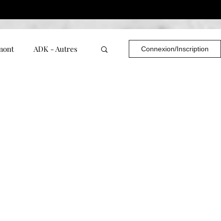
mont
ADK - Autres
Connexion/Inscription
d - PEROU
Capitale-Nationale
térégie