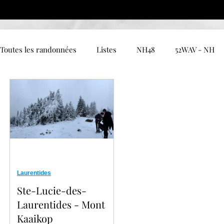
Toutes les randonnées
Listes
NH48
52WAV - NH
New Hampshire - Autres
Catskill
Maine
Ver
EUROPE - GR20
EUROPE - TMB
EUROPE - GR5
Charlevoix
Chaudière-Appalaches
Estrie
Ga
Laurentides
Ste-Lucie-des-
Laurentides - Mont
Kaaikop