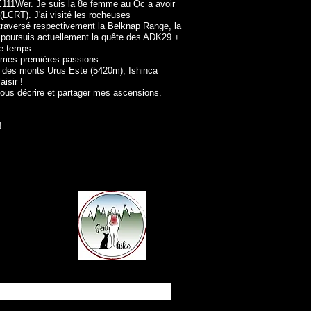
E111Wer. Je suis la 8e femme au Qc a avoir
 (LCRT). J'ai visité les rocheuses
 traversé respectivement la Belknap Range, la
Je poursuis actuellement la quête des ADK29 +
de temps.
e, mes premières passions.
on des monts Urus Este (5420m), Ishinca
aisir !
 vous décrire et partager mes ascensions.
!