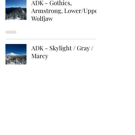
ADK - Gothics,
Armstrong, Lower/Upper
Wolfjaw
ADK - Skylight / Gray /
Marcy
ADK - Allen
ADK - Street / Nye