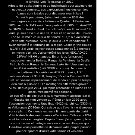
le GR653 (voie Tolosana) en 2019.
Adepte de peakbagging et de bushwhack pour atteindre de
nouveaux sommets, ces explorations hors des sentiers
battus sont idéales pour dépasser mes limites !
Durant la pandémie, j'ai exploré près de 80% des
montagnes sur sentiers balisés du Québec. A l'automne
2024, se fut le TMB suivi d'une portion du GR5. En Août'22,
le GR20 du Nord au Sud. En octobre'22, en 10 mois et 10
jours, je suis devenue une NE111er et en moins de 3 hivers
une NE111Wer. Je suis la 8e femme au Qc a avoir réussi
cette liste hivernale. Aussi, je suis la 1ere canadienne à
avoir complété le redlining de la région Castle in the clouds
(LCRT). J'ai visité les rocheuses canadiennes à 2 reprises
en moins d'un an. J'ai complété les listes NEK, ADK29,
52WAV, NEHH et autres. En un jour, j'ai traversé
respectivement la Belknap Range, la Pemiloop, la Devil's
Path, la Great Range, le Saranac Lake 6er Ultra ainsi que
les Présidentielles (défi NEU8 en cours). Je poursuis
actuellement la quête des ADK29 + junior, ADK
fireTower,Vermont 3500 ft, Terryfing 25 et la Grid des NH48.
Bref, un volume impressionnant de rando en peu de temps.
J'en suis a plus de 1017 montagnes différentes gravies.
Aussi, depuis juin 2024, j'ai repris l'escalade de roche et de
glace, mes premières passions.
Je suis fière de dire que je suis maintenant alpiniste par la
réussite de mon voyage au Pérou en juin 2026 avec
l'ascension des monts Urus Este (5420m), Ishinca (5530m)
et Vallunaraju (5686m). Qui sait ce que l'avenir me réservera
sur ce plan... Ce monde est sans fin, une partie de plaisir !
Voici le détails des randonnées effectuées. Celles aux USA
sont traduites en anglais. Depuis 6 ans, j'ai un grand plaisir
à vous décrire et partager mes ascensions. J’espère que
Gen-Hike vous permettra de découvrir votre propre passion
pour ce sport et d’initier votre famille et vos amis.