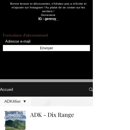
Bonne lecture et découvertes, n'hésitez pas a m'écrire et
m'ajouter sur Instagram ! Au plaisir de se croiser sur les
sentiers !
Genevieve
IG : genroy_
Formulaire d'abonnement
Envoyer
Accueil
ADK46er
Toutes les
ADK - Dix Range
randonnées
Listes