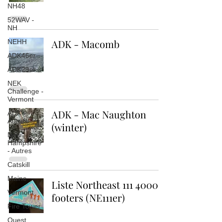
NH48
52WAV -
NH
ADK - Macomb
NEHH
ADK46er
ADK29er
NEK
Challenge -
Vermont
ADK - Mac Naughton
ADK -
Autres
(winter)
New
Hampshire
- Autres
Catskill
Maine
Liste Northeast 111 4000
Vermont
footers (NE111er)
Fire Tower
Ouest