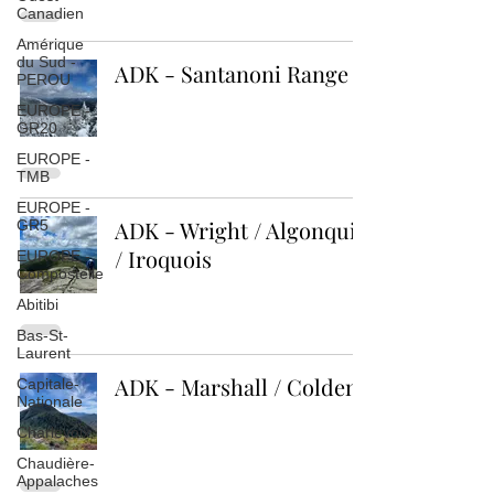
Canadien
Amérique
du Sud -
ADK - Santanoni Range
PEROU
EUROPE -
GR20
EUROPE -
TMB
EUROPE -
ADK - Wright / Algonquin
GR5
/ Iroquois
EUROPE -
Compostelle
Abitibi
Bas-St-
Laurent
ADK - Marshall / Colden
Capitale-
Nationale
Charlevoix
Chaudière-
Appalaches