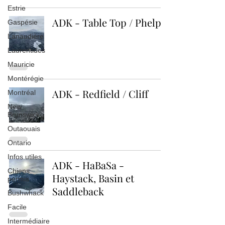
Estrie
ADK - Table Top / Phelps
Gaspésie
Lanaudière
Laurentides
Mauricie
Montérégie
ADK - Redfield / Cliff
Montréal
New
Brunswick
Outaouais
Ontario
Infos utiles
ADK - HaBaSa -
Chiens
Haystack, Basin et
permis
Saddleback
Bushwhack
Facile
Intermédiaire