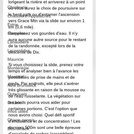
longeant la rivière et arriverez à un point 
Charlevoix
où vous aurez le choix de poursuivre sur 
le herd path ou d'entamer l'ascension 
Chaudière-Appalaches
vers Grace Mtn via la slide sur environ 1 
Estrie
km (0,6 mile). 
Gaspésie
Remplissez vos gourdes d'eau. Il n'y 
aura aucune autre source pour le restant 
Lanaudière
de la randonnée, excepté lors de la 
Laurentides
descente de Dix. 
Mauricie
Si vous choisissez la slide, prenez votre 
Montérégie
temps et analyser bien à l'avance les 
Montréal
possibilités de prise de mains et de 
pieds. Par endroits, elle peut s'avérer 
New Brunswick
très glissante en raison de la mousse ou 
Outaouais
de l'eau ruisselante. La végétation sur 
les bords pourra vous aider pour 
Ontario
certaines portions. C'est l'option que 
Infos utiles
nous avons choisi. Quel défi sportif 
Chiens permis
d'endurance et de concentration ! Les 
derniers 500m sont une belle épreuve 
Bushwhack
d'escalade de roches (scrambling). 