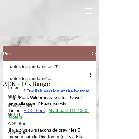
Post
Toutes les randonnées
Toutes les randonnées
ADK - Dix Range
Listes
* English version at the bottom.
NH48
High Peak Wilderness. Gratuit. Ouvert 
annuellement. Chiens permis. 
52WAV - NH
Listes : 
ADK 46ers
 - 
Northeast 111 4000-
NEHH
footers
ADK46er
Il y a plusieurs façons de gravir les 5 
ADK29er
sommets de la Dix Range (ex: via 
Elk 