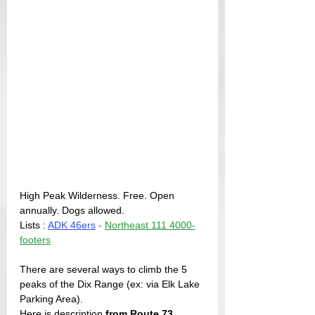
High Peak Wilderness. Free. Open 
annually. Dogs allowed.
Lists : 
ADK 46ers
 - 
Northeast 111 4000-
footers
There are several ways to climb the 5 
peaks of the Dix Range (ex: via Elk Lake 
Parking Area).
Here is description 
from Route 73
.