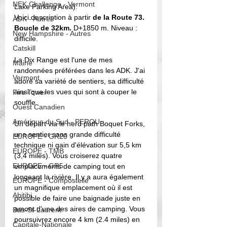
NEK Challenge - Vermont
Lake Parking Area)
. 
Voici description à partir 
de la Route 73.
ADK - Autres
Boucle de 32km. 
D+1850 m. Niveau : 
New Hampshire - Autres
difficile. 
Catskill
La Dix Range est l'une de mes 
Maine
randonnées préférées dans les ADK. J'ai 
Vermont
adoré sa variété de sentiers, sa difficulté 
ainsi que les vues qui sont à couper le 
Fire Tower
souffle. 
Ouest Canadien
Amérique du Sud - PEROU
Un départ via le herd path Boquet Forks, 
une sentier sans grande difficulté 
EUROPE - GR20
technique ni gain d'élévation sur 5,5 km 
EUROPE - TMB
(3,4 miles). Vous croiserez quatre 
EUROPE - GR5
emplacements de camping tout en 
longeant la rivière. Il y a aura également 
EUROPE - Compostelle
un magnifique emplacement où il est 
Abitibi
possible de faire une baignade juste en 
amont d'une des aires de camping. Vous 
Bas-St-Laurent
poursuivrez encore 4 km (2.4 miles) en 
Capitale-Nationale