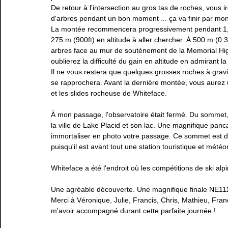
De retour à l'intersection au gros tas de roches, vous ir
d'arbres pendant un bon moment ... ça va finir par mon
La montée recommencera progressivement pendant 1,3 
275 m (900ft) en altitude à aller chercher. À 500 m (0.
arbres face au mur de soutènement de la Memorial High
oublierez la difficulté du gain en altitude en admirant l
Il ne vous restera que quelques grosses roches à gravi
se rapprochera. Avant la dernière montée, vous aurez
et les slides rocheuse de Whiteface. 
À mon passage, l'observatoire était fermé. Du sommet,
la ville de Lake Placid et son lac. Une magnifique pancar
immortaliser en photo votre passage. Ce sommet est di
puisqu'il est avant tout une station touristique et météo
Whiteface a été l'endroit où les compétitions de ski alp
Une agréable découverte. Une magnifique finale NE111
Merci à Véronique, Julie, Francis, Chris, Mathieu, Fran
m'avoir accompagné durant cette parfaite journée ! 