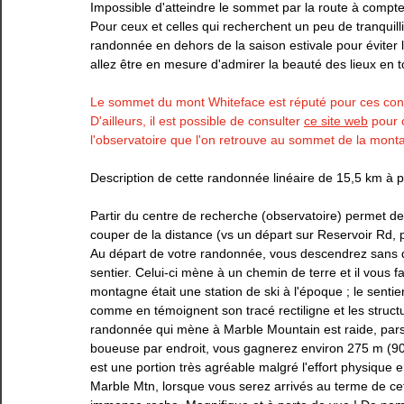
Impossible d'atteindre le sommet par la route à compte
Pour ceux et celles qui recherchent un peu de tranquill
Estrie
Gaspésie
Lanaudière
Laurentides
randonnée en dehors de la saison estivale pour éviter l
allez être en mesure d'admirer la beauté des lieux en t
Le sommet du mont Whiteface est réputé pour ces condi
D'ailleurs, il est possible de consulter 
ce 
site web
 pour 
l'
observatoire
 que l'on retrouve au sommet de la mont
Description de cette randonnée linéaire de 15,5 km à p
Partir du centre de recherche (observatoire) permet de
couper de la distance (vs un départ sur Reservoir Rd, 
Au départ de votre randonnée, vous descendrez sans dif
sentier. Celui-ci mène à un chemin de terre et il vous f
montagne était une station de ski à l'époque ; le sent
comme en témoignent son tracé rectiligne et les structu
randonnée qui mène à Marble Mountain est raide, parse
boueuse par endroit, vous gagnerez environ 275 m (900 f
est une portion très agréable malgré l'effort physique
Marble Mtn, lorsque vous serez arrivés au terme de ce