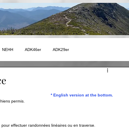
NEHH
ADK46er
ADK29er
e - Autres
Catskill
Maine
Vermont
Fire Tower
ce
* English version at the bottom.
 - GR20
EUROPE - TMB
EUROPE - GR5
hiens permis. 
Capitale-Nationale
Charlevoix
Chaudière-Appalaches
ls) pour effectuer randonnées linéaires ou en traverse. 