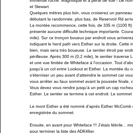
immense roche. Magnifique et à perte de vue ! De n
et Stewart. 
Quelques mètres plus loin, vous croiserez un panneau i
débutant la randonnée, plus bas, de Reservoir Rd arrive
La montée recommence, cette fois, de 335 m (1100 ft) s
présente aucune difficulté technique importante. Coura
mile). Sur ce tronçon boueux par endroit vous arrive
indiquant le herd path vers Esther sur la droite. Cette 
bien, mais sera très boueuse. Le sentier étroit par end
périlleuse. Après 300 m (0,2 mile), le sentier traverse
et une vue limitée de Whiteface à l'occasion. Tout d'ab
jusqu'à un col entre Lookout et Esther. La montée du c
s'éterniser un peu avant d'atteindre le sommet car vous
vous arrêter au faux sommet avant la poussée finale, cela
Vous devez vous rendre jusqu'à un petit un cap rocheux
Esther. Le sentier se termine à cet endroit. Le sommet e
Le mont Esther a été 
nommé d'après Esther McComb qui,
enregistrée du sommet.
Ensuite, en avant pour Whiteface !!! J'étais fébrile... 
pour terminer la liste des ADK46er. 