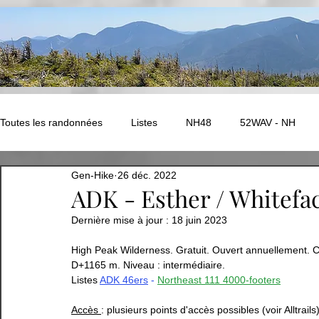
Toutes les randonnées
Listes
NH48
52WAV - NH
Gen-Hike
26 déc. 2022
NEK Challenge - Vermont
ADK - Autres
New Hampshir
ADK - Esther / Whitefa
Dernière mise à jour :
18 juin 2023
Ouest Canadien
Amérique du Sud - PEROU
EUROPE
High Peak Wilderness. Gratuit. Ouvert annuellement. C
D+1165 m. Niveau : intermédiaire. 
Listes
ADK 46ers
 - 
Northeast 111 4000-footers
EUROPE - Compostelle
Abitibi
Bas-St-Laurent
Accès 
: plusieurs points d'accès possibles (voir Alltrai