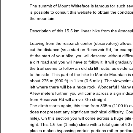
The summit of Mount Whiteface is famous for such seve
is possible to consult this website to obtain the conditi
the mountain.
Description of this 15.5 km linear hike from the Atmos
Leaving from the research center (observatory) allows y
cut the distance (vs a start on Reservoir Rd, for exampl
At the start of your hike, you will descend without difficul
a dirt road and you will have to follow it. It will gradual
the trail seems to follow an old ski lift route, as evide
to the side. This part of the hike to Marble Mountain is
about 275 m (900 ft) in 1 km (0.6 mile). The viewpoint 
left where there will be a huge rock. Wonderful ! Man
A few meters further, you will come across a sign indicat
from Reservoir Rd will arrive. Go straight.
The climb starts again, this time from 335m (1100 ft) ov
does not present any significant technical difficulty. Cou
mile). On this section you will come across a huge pile 
right. This 1.6 km (1 mile) climb with a total gain of 60
places makes bypassing certain portions rather perilous