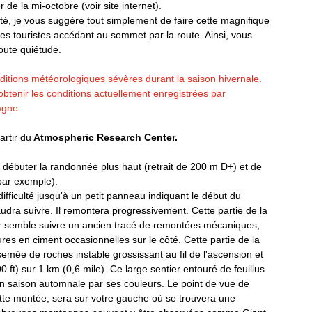
r de la mi-octobre (
voir site internet
). 
ité, je vous suggère tout simplement de faire cette magnifique 
Mauricie
Montérégie
es touristes accédant au sommet par la route. Ainsi, vous 
oute quiétude. 
tions météorologiques sévères durant la saison hivernale. 
obtenir les conditions actuellement enregistrées par 
agne.
artir du
 Atmospheric Research Center. 
 débuter la randonnée plus haut (retrait de 200 m D+) et de 
par exemple). 
ficulté jusqu'à un petit panneau indiquant le début du 
audra suivre. Il remontera progressivement. Cette partie de la 
ier semble suivre un ancien tracé de remontées mécaniques, 
res en ciment occasionnelles sur le côté. Cette partie de la 
mée de roches instable grossissant au fil de l'ascension et 
t) sur 1 km (0,6 mile). Ce large sentier entouré de feuillus 
 en saison automnale par ses couleurs. Le point de vue de 
tte montée, sera sur votre gauche où se trouvera une 