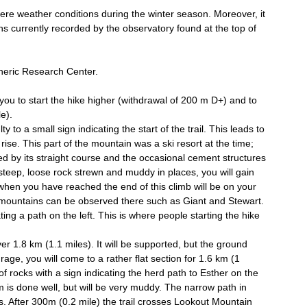
re weather conditions during the winter season. Moreover, it 
ons currently recorded by the observatory found at the top of 
pheric Research Center.
ou to start the hike higher (withdrawal of 200 m D+) and to 
e).
ty to a small sign indicating the start of the trail. This leads to 
ly rise. This part of the mountain was a ski resort at the time; 
nced by its straight course and the occasional cement structures 
 steep, loose rock strewn and muddy in places, you will gain 
when you have reached the end of this climb will be on your 
y mountains can be observed there such as Giant and Stewart.
ing a path on the left. This is where people starting the hike 
er 1.8 km (1.1 miles). It will be supported, but the ground 
rage, you will come to a rather flat section for 1.6 km (1 
of rocks with a sign indicating the herd path to Esther on the 
 m is done well, but will be very muddy. The narrow path in 
. After 300m (0.2 mile) the trail crosses Lookout Mountain 