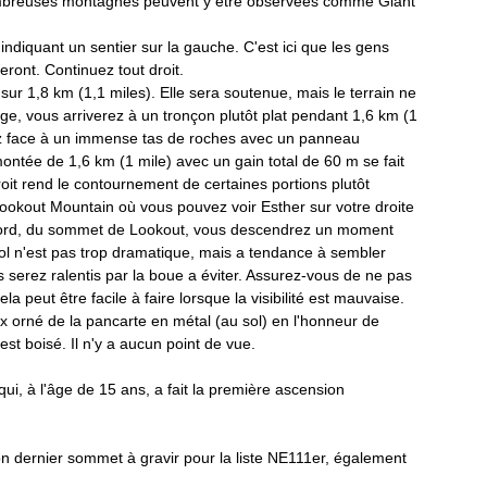
ombreuses montagnes peuvent y être observées comme Giant 
ndiquant un sentier sur la gauche. C'est ici que les gens 
ront. Continuez tout droit. 
ur 1,8 km (1,1 miles). Elle sera soutenue, mais le terrain ne 
ge, vous arriverez à un tronçon plutôt plat pendant 1,6 km (1 
rez face à un immense tas de roches avec un panneau 
montée de 1,6 km (1 mile) avec un gain total de 60 m se fait 
roit rend le contournement de certaines portions plutôt 
 Lookout Mountain où vous pouvez voir Esther sur votre droite 
ord, d
u sommet de Lookout, vous descendrez un moment 
ol n'est pas trop dramatique, mais a tendance à sembler 
 serez ralentis par la boue a éviter. Assurez-vous de ne pas 
 peut être facile à faire lorsque la visibilité est mauvaise. 
 orné de la pancarte en métal (au sol) en l'honneur de 
st boisé. Il n'y a aucun point de vue. 
 à l'âge de 15 ans, a fait la première ascension 
mon dernier sommet à gravir pour la liste NE111er, également 