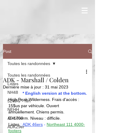
Post
Toutes les randonnées
Toutes les randonnées
ADK - Marshall / Colden
Listes
Dernière mise à jour :
31 mai 2023
NH48
* English version at the bottom.
High Peak Wilderness. Frais d'accès : 
52WAV - NH
15$us par véhicule. Ouvert 
NEHH
annuellement. Chiens permis. 
ADK46er
D+1700 m. Niveau : difficile. 
Listes 
:
ADK 46ers
 - 
Northeast 111 4000-
ADK29er
footers