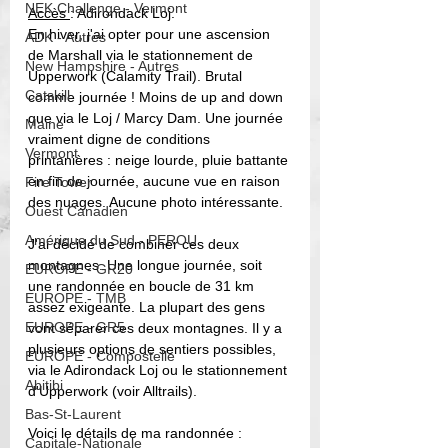
NEK Challenge - Vermont
Accès 
: Adirondack Loj. 
En hiver, j'ai opter pour une ascension 
ADK - Autres
de Marshall via le stationnement de 
New Hampshire - Autres
Upperwork (Calamity Trail). Brutal 
Catskill
comme journée ! Moins de up and down 
que via le Loj / Marcy Dam. Une journée 
Maine
vraiment digne de conditions 
Vermont
printanières : neige lourde, pluie battante 
en fin de journée, aucune vue en raison 
Fire Tower
des nuages. Aucune photo intéressante.  
Ouest Canadien
Amérique du Sud - PEROU
J'ai décidé de combiner ces deux 
montagnes. Une longue journée, soit 
EUROPE - GR20
une randonnée en boucle de 31 km 
EUROPE - TMB
assez exigeante. La plupart des gens 
EUROPE - GR5
vont séparer ces deux montagnes. Il y a 
plusieurs options de sentiers possibles, 
EUROPE - Compostelle
via le Adirondack Loj ou le stationnement 
Abitibi
d'Upperwork (voir Alltrails). 
Bas-St-Laurent
Voici le détails de ma randonnée : 
Capitale-Nationale