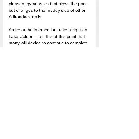
pleasant gymnastics that slows the pace 
but changes to the muddy side of other 
Adirondack trails.
Arrive at the intersection, take a right on 
Lake Colden Trail. It is at this point that 
many will decide to continue to complete 
the Mont Colden loop of 22km (13,5 
miles).
Lake Colden Trail is quite easy and quick 
to hike but so pretty following the shores 
of Lake Colden. There will be a Lean-To 
very well located at the tip of the lake. So 
far, the gain in elevation for the day is 
quite low for about 10 km of travel. You 
have to continue and just before the 2nd 
small bridge, there will be a cairn. You 
have to turn right to start the climb to the 
top! You are then on the Herbert Brook 
Trail.