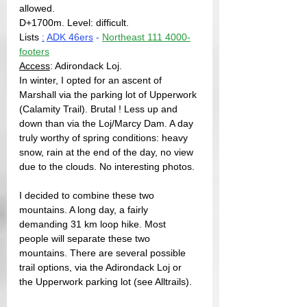
allowed.
D+1700m. Level: difficult.
Lists 
:
ADK 46ers
 - 
Northeast 111 4000-
footers
Access
: Adirondack Loj. 
In winter, I opted for an ascent of 
Marshall via the parking lot of Upperwork 
(Calamity Trail). Brutal ! Less up and 
down than via the Loj/Marcy Dam. A day 
truly worthy of spring conditions: heavy 
snow, rain at the end of the day, no view 
due to the clouds. No interesting photos.
I decided to combine these two 
mountains. A long day, a fairly 
demanding 31 km loop hike. Most 
people will separate these two 
mountains. There are several possible 
trail options, via the Adirondack Loj or 
the Upperwork parking lot (see Alltrails).