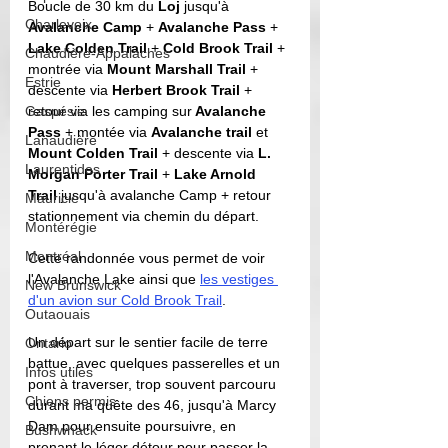
Boucle de 30 km du 
Loj 
jusqu'à 
Charlevoix
Avalanche Camp 
+ 
Avalanche Pass
 + 
Lake Colden Trail 
+ 
Cold Brook Trail 
+ 
Chaudière-Appalaches
montrée via 
Mount Marshall Trail 
+ 
Estrie
descente via 
Herbert Brook Trail
 + 
Gaspésie
retour via les camping sur
 Avalanche 
Pass 
+ montée via 
Avalanche trail 
et 
Lanaudière
Mount Colden Trail
 + descente via 
L. 
Laurentides
Morgan Porter Trail 
+ 
Lake Arnold 
Trail
 jusqu'à avalanche Camp + retour 
Mauricie
stationnement via chemin du départ. 
Montérégie
Montréal
Cette randonnée vous permet de voir 
l'Avalanche Lake ainsi que 
les vestiges 
New Brunswick
d'un avion sur Cold Brook Trail
. 
Outaouais
Un départ sur le sentier facile de terre 
Ontario
battue, avec quelques passerelles et un 
Infos utiles
pont à traverser, trop souvent parcouru 
Chiens permis
durant ma quête des 46, jusqu'à Marcy 
Dam pour ensuite poursuivre, en 
Bushwhack
prenant le léger détour pour passer la 