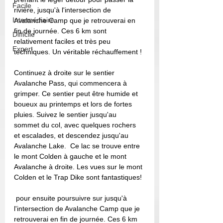
Facile
rivière, jusqu'à l'intersection de 
Intermédiaire
Avalanche Camp que je retrouverai en 
fin de journée. Ces 6 km sont 
Difficile
relativement faciles et très peu 
Expert
techniques. Un véritable réchauffement !
Continuez à droite sur le sentier 
Avalanche Pass, qui commencera à 
grimper. Ce sentier peut être humide et 
boueux au printemps et lors de fortes 
pluies. Suivez le sentier jusqu'au 
sommet du col, avec quelques rochers 
et escalades, et descendez jusqu'au 
Avalanche Lake.  Ce lac se trouve entre 
le mont Colden à gauche et le mont 
Avalanche à droite. Les vues sur le mont 
Colden et le Trap Dike sont fantastiques!
 pour ensuite poursuivre sur jusqu'à 
l'intersection de Avalanche Camp que je 
retrouverai en fin de journée. Ces 6 km 