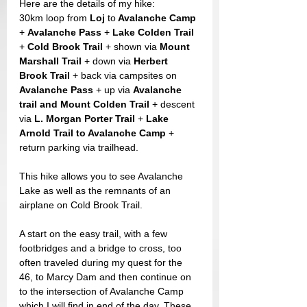
Here are the details of my hike:
30km loop from 
Loj 
to
 Avalanche Camp
+ 
Avalanche Pass 
+ 
Lake Colden Trail
+ 
Cold Brook Trail
 + shown via 
Mount 
Marshall Trail
 + down via 
Herbert 
Brook Trail 
+ back via campsites on 
Avalanche Pass
 + up via 
Avalanche 
trail and Mount Colden Trail 
+ descent 
via 
L. Morgan Porter Trail 
+ 
Lake 
Arnold Trail to Avalanche Camp
 + 
return parking via trailhead.
This hike allows you to see Avalanche 
Lake as well as the remnants of an 
airplane on Cold Brook Trail.
A start on the easy trail, with a few 
footbridges and a bridge to cross, too 
often traveled during my quest for the 
46, to Marcy Dam and then continue on 
to the intersection of Avalanche Camp 
which I will find in end of the day. These 