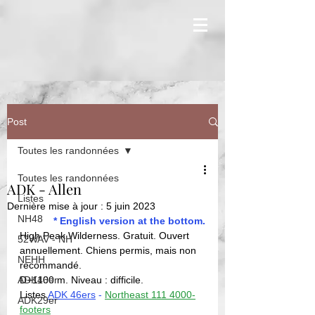
Post
Toutes les randonnées
Toutes les randonnées
ADK - Allen
Listes
Dernière mise à jour :
5 juin 2023
NH48
* English version at the bottom.
High Peak Wilderness. Gratuit. Ouvert 
52WAV - NH
annuellement. Chiens permis, mais non 
NEHH
recommandé. 
ADK46er
D+1100 m. Niveau : difficile. 
Listes 
ADK 46ers
 - 
Northeast 111 4000-
ADK29er
footers