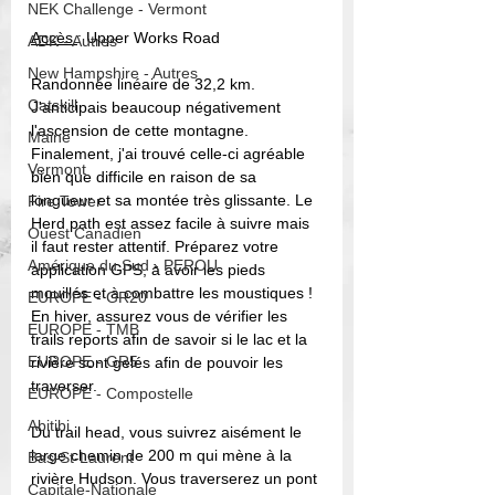
NEK Challenge - Vermont
Accès 
: Upper Works Road
ADK - Autres
New Hampshire - Autres
Randonnée linéaire de 32,2 km. 
Catskill
J'anticipais beaucoup négativement 
l'ascension de cette montagne. 
Maine
Finalement, j'ai trouvé celle-ci agréable 
Vermont
bien que difficile en raison de sa 
longueur et sa montée très glissante. Le 
Fire Tower
Herd path est assez facile à suivre mais 
Ouest Canadien
il faut rester attentif. Préparez votre 
Amérique du Sud - PEROU
application GPS, à avoir les pieds 
mouillés et à combattre les moustiques ! 
EUROPE - GR20
En hiver, assurez vous de vérifier les 
EUROPE - TMB
trails reports afin de savoir si le lac et la 
EUROPE - GR5
rivière sont gelés afin de pouvoir les 
traverser. 
EUROPE - Compostelle
Abitibi
Du trail head, vous suivrez aisément le 
large chemin de 200 m qui mène à la 
Bas-St-Laurent
rivière Hudson. Vous traverserez un pont 
Capitale-Nationale