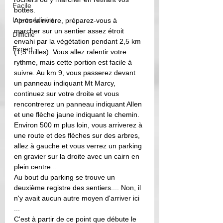
Facile
bottes. 
Intermédiaire
Après la rivière, préparez-vous à 
marcher sur un sentier assez étroit 
Difficile
envahi par la végétation pendant 2,5 km 
Expert
(1,5 milles). Vous allez ralentir votre 
rythme, mais cette portion est facile à 
suivre. Au km 9, vous passerez devant 
un panneau indiquant Mt Marcy, 
continuez sur votre droite et vous 
rencontrerez un panneau indiquant Allen 
et une flèche jaune indiquant le chemin. 
Environ 500 m plus loin, vous arriverez à 
une route et des flèches sur des arbres, 
allez à gauche et vous verrez un parking 
en gravier sur la droite avec un cairn en 
plein centre...
Au bout du parking se trouve un 
deuxième registre des sentiers.... Non, il 
n'y avait aucun autre moyen d'arriver ici 
...
C'est à partir de ce point que débute le 