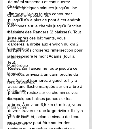
de métal suspendu et continuerez 
Charlevoix
encore quelques minutes jusqu'au lac 
Jimmy qu'il vous faudra contourner 
Chaudière-Appalaches
puisqu'il n'y a plus de pont à cet endroit. 
Estrie
Continuez sur le chemin jusqu'à l'ancien 
Gaspésie
bâtiment des Rangers (2 bâtisses). Tout 
juste après ces bâtiments, vous 
Lanaudière
garderez la droite aux environ du km 2 
Laurentides
lorsque vous croiserez l'intersection pour 
aller rejoindre le mont Adams (tour à 
Mauricie
feu). 
Montérégie
Restez sur l'ancienne route jusqu'à ce 
Montréal
que vous arriviez à un cairn proche du 
Lac Sally et tournerez à gauche. Il y a 
New Brunswick
aussi une flèche marquée sur un arbre à 
Outaouais
proximité, restez sur ce chemin suivez 
les quelques balises jaunes sur les 
Ontario
arbres. À environ 6,5 km (4 miles), vous 
Infos utiles
devrez traverser une large rivière. Il n'y a 
Chiens permis
pas de pont et, selon le niveau de l'eau, 
vous pourrez peut-être sauter des 
Bushwhack
rochers ou y marcher en retirant vos 