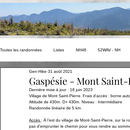
Toutes les randonnées
Listes
NH48
52WAV - NH
Gen-Hike
31 août 2021
NEK Challenge - Vermont
ADK - Autres
New Hampshir
Gaspésie - Mont Saint-
Dernière mise à jour :
18 juin 2023
Village de Mont Saint-Pierre. Frais d'accès : borne au
Ouest Canadien
Amérique du Sud - PEROU
EUROPE
Altitude de 430m. D+ 430m. Niveau : Intermédiaire
Randonnée linéaire de 5 km. 
EUROPE - Compostelle
Abitibi
Bas-St-Laurent
Accès 
: À l’est du village de Mont-Saint-Pierre, sur l
pas d'emprunter le chemin pour vous rendre au sommet