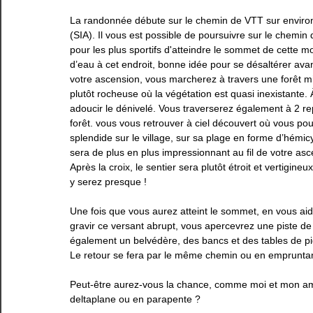
La randonnée débute sur le chemin de VTT sur enviro
Estrie
Gaspésie
Lanaudière
Laurentides
(SIA)
. Il vous est possible de poursuivre sur le chemi
pour les plus sportifs d'atteindre le sommet de cette m
d’eau à cet endroit, bonne idée pour se désaltérer avan
votre ascension, vous marcherez à travers une forêt m
plutôt rocheuse où la végétation est quasi inexistant
adoucir le dénivelé. Vous traverserez également à 2 re
forêt. vous vous retrouver à ciel découvert où vous p
splendide sur le village, sur sa plage en forme d’hémicy
sera de plus en plus impressionnant au fil de votre as
Après la croix, le sentier sera plutôt étroit et vertigine
y serez presque ! 
Une fois que vous aurez atteint le sommet, en vous ai
gravir ce versant abrupt, vous apercevrez une piste de 
également un belvédère, des bancs et des tables de pi
Le retour se fera par le même chemin ou en empruntant
Peut-être aurez-vous la chance, comme moi et mon amou
deltaplane ou en parapente ? 