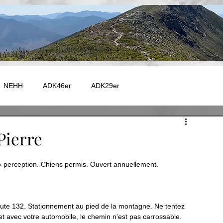
NEHH
ADK46er
ADK29er
e - Autres
Catskill
Maine
Vermont
Fire Tower
Pierre
to-perception. Chiens permis. Ouvert annuellement. 
 - GR20
EUROPE - TMB
EUROPE - GR5
Capitale-Nationale
Charlevoix
Chaudière-Appalaches
a route 132. Stationnement au pied de la montagne. N
e tentez 
 avec votre automobile, le chemin n'est pas carrossable. 