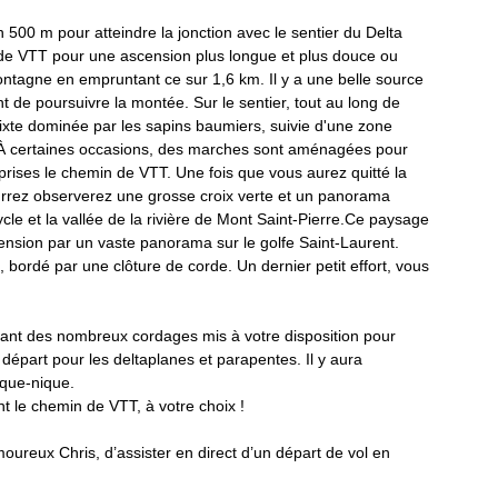
n 500 m 
pour atteindre la jonction avec le sentier du Delta 
Mauricie
Montérégie
n de VTT pour une ascension plus longue et plus douce ou 
ontagne en empruntant ce sur 1,6 km. Il y a une belle source 
t de poursuivre la montée. Sur le sentier, tout au long de 
ixte dominée par les sapins baumiers, suivie d'une zone 
e. À certaines occasions, des marches sont aménagées pour 
prises le chemin de VTT. Une fois que vous aurez quitté la 
ourrez observerez une grosse croix verte et un panorama 
cle et la vallée de la rivière de Mont Saint-Pierre.Ce paysage 
cension par un vaste panorama sur le golfe Saint-Laurent. 
ux, bordé par une clôture de corde. Un dernier petit effort, vous 
dant des nombreux cordages mis à votre disposition pour 
départ pour les deltaplanes et parapentes. Il y aura 
que-nique. 
 le chemin de VTT, à votre choix ! 
reux Chris, d’assister en direct d’un départ de vol en 