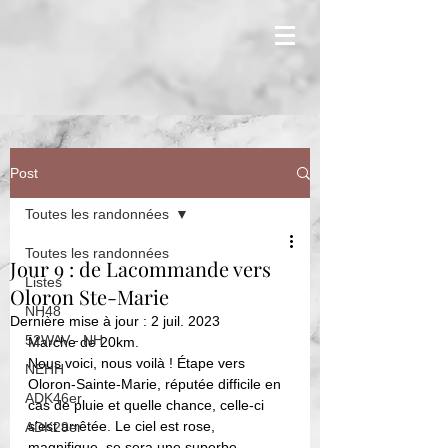
Post
Toutes les randonnées
Toutes les randonnées
Jour 9 : de Lacommande vers
Listes
Oloron Ste-Marie
NH48
Dernière mise à jour :
2 juil. 2023
52WAV - NH
Marche de 20km.
Nous voici, nous voilà ! Étape vers 
NEHH
Oloron-Sainte-Marie, réputée difficile en 
ADK46er
cas de pluie et quelle chance, celle-ci 
s’est arrêtée. Le ciel est rose, 
ADK29er
magnifique, se sera une superbe 