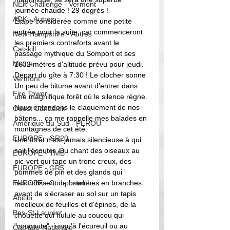
NEK Challenge - Vermont
journée chaude ! 29 degrés !
ADK - Autres
Étape considérée comme une petite 
entrée pour la suite, car commenceront 
New Hampshire - Autres
les premiers contreforts avant le 
Catskill
passage mythique du Somport et ses 
Maine
1632 mètres d'altitude prévu pour jeudi.
Depart du gîte à 7:30 ! Le clocher sonne 
Vermont
Un peu de bitume avant d’entrer dans 
Fire Tower
une magnifique forêt où le silence règne. 
Nous entendons le claquement de nos 
Ouest Canadien
bâtons... ça me rappelle mes balades en 
Amérique du Sud - PEROU
montagnes de cet été. 
EUROPE - GR20
Une forêt n'est jamais silencieuse à qui 
sait l'écouter. Du chant des oiseaux au 
EUROPE - TMB
pic-vert qui tape un tronc creux, des 
EUROPE - GR5
pommes de pin et des glands qui 
EUROPE - Compostelle
rebondissent de branches en branches 
avant de s'écraser au sol sur un tapis 
Abitibi
moelleux de feuilles et d'épines, de la 
Bas-St-Laurent
chouette qui hulule au coucou qui 
"coucoute", jusqu'à l'écureuil ou au 
Capitale-Nationale