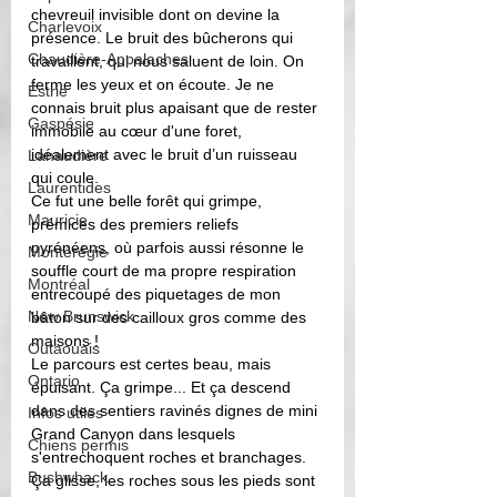
chevreuil invisible dont on devine la 
Charlevoix
présence. Le bruit des bûcherons qui 
Chaudière-Appalaches
travaillent, qui nous saluent de loin. On 
ferme les yeux et on écoute. Je ne 
Estrie
connais bruit plus apaisant que de rester 
Gaspésie
immobile au cœur d'une foret, 
idéalement avec le bruit d’un ruisseau 
Lanaudière
qui coule.
Laurentides
Ce fut une belle forêt qui grimpe, 
Mauricie
prémices des premiers reliefs 
pyrénéens, où parfois aussi résonne le 
Montérégie
souffle court de ma propre respiration 
Montréal
entrecoupé des piquetages de mon 
New Brunswick
bâton sur des cailloux gros comme des 
maisons !
Outaouais
Le parcours est certes beau, mais 
Ontario
épuisant. Ça grimpe... Et ça descend 
dans des sentiers ravinés dignes de mini 
Infos utiles
Grand Canyon dans lesquels 
Chiens permis
s'entrechoquent roches et branchages. 
Bushwhack
Ça glisse, les roches sous les pieds sont 