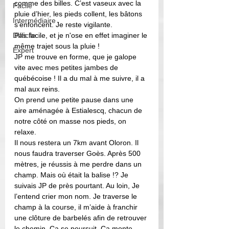
comme des billes. C’est vaseux avec la 
Facile
pluie d’hier, les pieds collent, les bâtons 
Intermédiaire
s’enfoncent. Je reste vigilante. 
Difficile
Pas facile, et je n'ose en effet imaginer le 
même trajet sous la pluie !
Expert
JP me trouve en forme, que je galope 
vite avec mes petites jambes de 
québécoise ! Il a du mal à me suivre, il a 
mal aux reins. 
On prend une petite pause dans une 
aire aménagée à Estialescq, chacun de 
notre côté on masse nos pieds, on 
relaxe. 
Il nous restera un 7km avant Oloron. Il 
nous faudra traverser Goès. Après 500 
mètres, je réussis à me perdre dans un 
champ. Mais où était la balise !? Je 
suivais JP de près pourtant. Au loin, Je 
l’entend crier mon nom. Je traverse le 
champ à la course, il m’aide à franchir 
une clôture de barbelés afin de retrouver 
le chemin. Ça se poursuit. Ça monte 