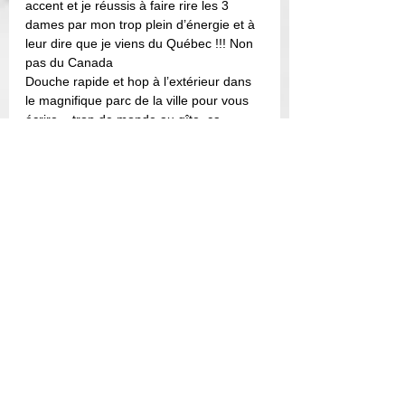
accent et je réussis à faire rire les 3 
dames par mon trop plein d’énergie et à 
leur dire que je viens du Québec !!! Non 
pas du Canada  
Douche rapide et hop à l’extérieur dans 
le magnifique parc de la ville pour vous 
écrire... trop de monde au gîte, ca 
m’étouffe. Les chemin se rejoignent, les 
gens se regroupent ou se retrouvent. Et 
les soirées s’intertionnalisent ... je devrai 
m’y faire. 
Demain direction Sarrance pour un 21-
22 km.
Pour davantage de photos et vidéos, 
cliquez sur la photo suivante. 