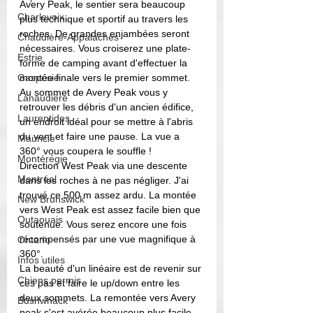
Avery Peak, le sentier sera beaucoup 
Charlevoix
plus technique et sportif au travers les 
roches. De grandes enjambées seront 
Chaudière-Appalaches
nécessaires. Vous croiserez une plate-
Estrie
forme de camping avant d'effectuer la 
Gaspésie
montée finale vers le premier sommet. 
Au sommet de Avery Peak vous y 
Lanaudière
retrouver les débris d'un ancien édifice, 
Laurentides
un endroit idéal pour se mettre à l'abris 
du vent et faire une pause. La vue a 
Mauricie
360° vous coupera le souffle ! 
Montérégie
Direction West Peak via une descente 
Montréal
dans les roches à ne pas négliger. J'ai 
trouvé ce 500 m assez ardu. La montée 
New Brunswick
vers West Peak est assez facile bien que 
Outaouais
soutenue. Vous serez encore une fois 
récompensés par une vue magnifique à 
Ontario
360°.
Infos utiles
La beauté d'un linéaire est de revenir sur 
Chiens permis
ces pas et faire le up/down entre les 
deux sommets. La remontée vers Avery 
Bushwhack
peak s'est avérée beaucoup plus facile 