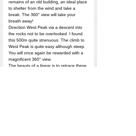
remains of an old building, an ideal place 
to shelter from the wind and take a 
break. The 360° view will take your 
breath away!
Direction West Peak via a descent into 
the rocks not to be overlooked. I found 
this 500m quite strenuous. The climb to 
West Peak is quite easy although steep. 
You will once again be rewarded with a 
magnificent 360° view.
The beauty of a linear is to retrace these 
steps and do the up/down between the 
two vertices. The ascent to Avery peak 
turned out to be much easier than I 
anticipated.
A sublime hike to do on a day with 
perfect weather!
A pleasant discovery. In my top 3 in 
Maine.
Winter: Fire Warden Trail