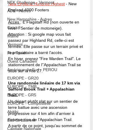
NEK Challenge - Vermont
New England Hundred Highest
- New 
England 4000 Footers
ADK - Autres
New Hampshire - Autres
Accès 
: E Flagstaff Rd (non ouverte en 
Catskill
hiver : Sentier de motoneige). 
Attention : Si google map vous fait 
Maine
passez par Highland Rd, celle-ci est 
Vermont
fermée. Elle passe sur un terrain privé et 
le propriétaire a barré l'accès. 
Fire Tower
En hiver, prenez "Fire Warden Trail". Le 
Ouest Canadien
stationnement de l''Appalachian Trail se 
Amérique du Sud - PEROU
situe sur la Rte 27.
EUROPE - GR20
Une randonnée linéaire de 17 km via 
EUROPE - TMB
Safford Brook Trail + Appalachian 
EUROPE - GR5
Trail. 
Un départ plutôt plat sur un sentier de 
EUROPE - Compostelle
terre battue avec une ascension 
Abitibi
progressive sur 4 km afin d'arriver à 
l'intersection de l'Appalachian Trail. 
Bas-St-Laurent
A partir de ce point, jusqu'au sommet de 
Capitale-Nationale