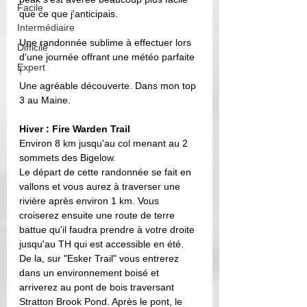
Facile
que ce que j'anticipais. 
Intermédiaire
Une randonnée sublime à effectuer lors 
Difficile
d'une journée offrant une météo parfaite 
Expert
! 
Une agréable découverte. Dans mon top 
3 au Maine. 
Hiver : Fire Warden Trail
Environ 8 km jusqu'au col menant au 2 
sommets des Bigelow. 
Le départ de cette randonnée se fait en 
vallons et vous aurez à traverser une 
rivière après environ 1 km. Vous 
croiserez ensuite une route de terre 
battue qu'il faudra prendre à votre droite 
jusqu'au TH qui est accessible en été. 
De la, sur "Esker Trail" vous entrerez 
dans un environnement boisé et 
arriverez au pont de bois traversant 
Stratton Brook Pond. Après le pont, le 