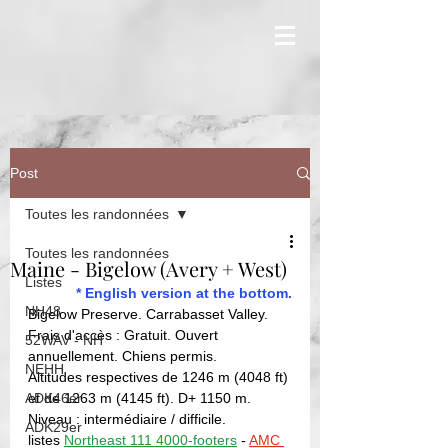
Post
Toutes les randonnées
Toutes les randonnées
Maine - Bigelow (Avery + West)
Listes
* English version at the bottom.
NH48
Bigelow Preserve. Carrabasset Valley. 
Frais d'accès : Gratuit. Ouvert 
52WAV - NH
annuellement. Chiens permis. 
NEHH
Altitudes respectives de 1246 m (4048 ft) 
ADK46er
et de 1263 m (4145 ft). D+ 1150 m. 
Niveau : intermédiaire / difficile. 
ADK29er
listes 
Northeast 111 4000-footers
 - 
AMC 