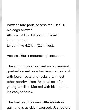
Baxter State park. Access fee: US$16. 
No dogs allowed
Altitude 541 m. D+ 220 m. Level: 
intermediate. 
Linear hike 4,2 km (2.6 miles).
Access
 : Burnt mountain picnic area.
The summit was reached via a pleasant, 
gradual ascent on a trail less narrow and 
with fewer roots and rocks than most 
other nearby hikes. An ideal spot for 
young families. Marked with blue paint, 
it's easy to follow. 
The trailhead has very little elevation 
gain and is quickly traversed. Just before 