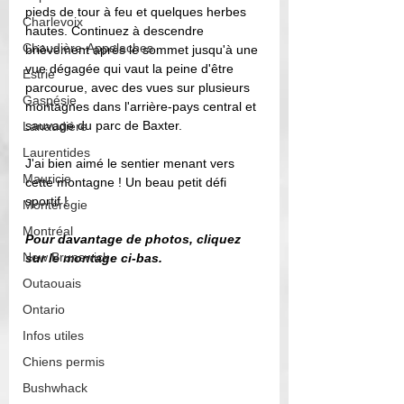
pieds de tour à feu et quelques herbes 
Charlevoix
hautes. Continuez à descendre 
Chaudière-Appalaches
brièvement après le sommet jusqu'à une 
vue dégagée qui vaut la peine d'être 
Estrie
parcourue, avec des vues sur plusieurs 
Gaspésie
montagnes dans l'arrière-pays central et 
sauvage du parc de Baxter.
Lanaudière
Laurentides
J'ai bien aimé le sentier menant vers 
Mauricie
cette montagne ! Un beau petit défi 
sportif !
Montérégie
Montréal
Pour davantage de photos, cliquez 
New Brunswick
sur le montage ci-bas. 
Outaouais
Ontario
Infos utiles
Chiens permis
Bushwhack