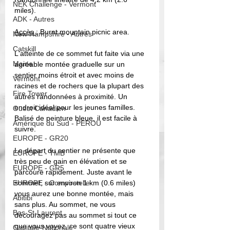
NEK Challenge - Vermont
miles).
ADK - Autres
Accès 
: 
Burnt mountain picnic area.
New Hampshire - Autres
Catskill
L'atteinte de ce sommet fut faite via une 
Maine
agréable montée graduelle sur un 
sentier moins étroit et avec moins de 
Vermont
racines et de rochers que la plupart des 
Fire Tower
autres randonnées à proximité. Un 
endroit idéal pour les jeunes familles. 
Ouest Canadien
Balisé de peinture bleue, il est facile à 
Amérique du Sud - PEROU
suivre. 
EUROPE - GR20
Le départ du sentier ne présente que 
EUROPE - TMB
très peu de gain en élévation et se 
EUROPE - GR5
parcoure rapidement. Juste avant le 
EUROPE - Compostelle
sommet, sur environ 1 km (0.6 miles) 
vous aurez une bonne montée, mais 
Abitibi
sans plus. Au sommet, ne vous 
Bas-St-Laurent
découragez pas au sommet si tout ce 
que vous voyez, ce sont quatre vieux 
Capitale-Nationale