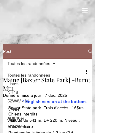
Post
Toutes les randonnées
Toutes les randonnées
Maine [Baxter State Park] -Burnt
Listes
Mtn
NH48
Dernière mise à jour :
7 déc. 2025
52WAV - NH
* English version at the bottom.
Baxter State park. Frais d'accès : 16$us. 
NEHH
Chiens interdits
ADK46er
Altitude de 541 m. D+ 220 m. Niveau : 
intermédiaire. 
ADK29er
Randonnée linéaire de 4,2 km (2.6 