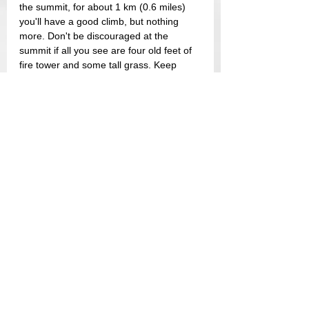
the summit, for about 1 km (0.6 miles) 
you'll have a good climb, but nothing 
more. Don't be discouraged at the 
summit if all you see are four old feet of 
fire tower and some tall grass. Keep 
descending briefly after the summit to an 
open vista that's well worth the hike, with 
views of several mountains in Baxter 
Park's wild, central backcountry.
I really enjoyed the trail leading up to this 
mountain ! A nice little sporting challenge 
!
#hiking
#USA
#Maine
#Baxterstatepark
Maine
Intermédiaire