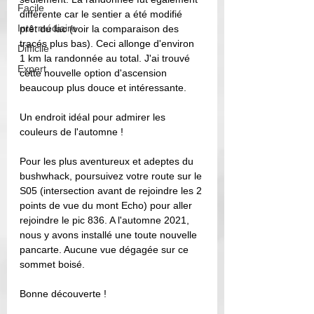
Facile
différente car le sentier a été modifié 
Intermédiaire
prêt du lac (voir la comparaison des 
tracés plus bas). Ceci allonge d'environ 
Difficile
1 km la randonnée au total. J'ai trouvé 
Expert
cette nouvelle option d'ascension 
beaucoup plus douce et intéressante. 
Un endroit idéal pour admirer les 
couleurs de l'automne !
Pour les plus aventureux et adeptes du 
bushwhack, poursuivez votre route sur le 
S05 (intersection avant de rejoindre les 2 
points de vue du mont Echo) pour aller 
rejoindre le pic 836. A l'automne 2021, 
nous y avons installé une toute nouvelle 
pancarte. Aucune vue dégagée sur ce 
sommet boisé. 
Bonne découverte ! 