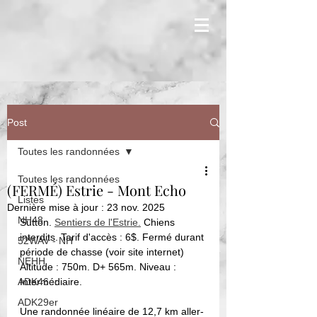
Post
Toutes les randonnées
Toutes les randonnées
(FERMÉ) Estrie - Mont Echo
Listes
Dernière mise à jour :
23 nov. 2025
NH48
Sutton. 
Sentiers de l'Estrie.
 Chiens 
interdits. Tarif d'accès : 6$. Fermé durant 
52WAV - NH
période de chasse (voir site internet)
NEHH
Altitude : 750m. D+ 565m. Niveau : 
ADK46er
Intermédiaire. 
ADK29er
Une randonnée linéaire de 12,7 km aller-