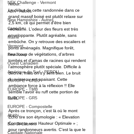
NEK Challenge - Vermont
retour. 
Le début de cette randonnée dans ce 
ADK - Autres
grand massif boisé est plutôt relaxe sur 
New Hampshire - Autres
2,5 km, ce qui permet d'être bien 
Catskill
réchauffé. L'odeur des fleurs est très 
enveloppante. Plutôt agréable, sans 
Maine
embûche. On y retrouve des escaliers et 
Vermont
ponts aménagés. Magnifique forêt, 
beaucoup de végétations, d’arbres 
Fire Tower
tombés et d'amas de racines qui rendent 
Ouest Canadien
l’atmosphère plutôt spéciale. Difficile à 
Amérique du Sud - PEROU
décrire, mais on s’y sent bien. Le bruit 
du ruisseau est apaisant. Cette 
EUROPE - GR20
ambiance force à la réflexion !! Elle 
EUROPE - TMB
semble l’avoir eu ruff cette portion de 
EUROPE - GR5
forêt. 
EUROPE - Compostelle
Après ce tronçon, c’est là où le mont 
Abitibi
Écho tire son étymologie : « Elevation 
Constante vers Hauteur Optimale » ; 
Bas-St-Laurent
pour randonneurs avertis. C’est la que le 
Capitale-Nationale