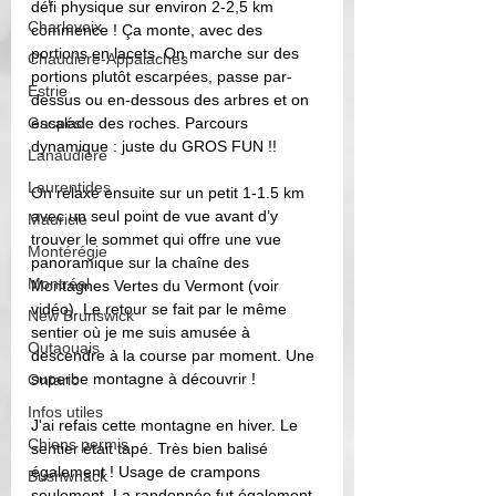
défi physique sur environ 2-2,5 km 
Charlevoix
commence ! Ça monte, avec des 
portions en lacets. On marche sur des 
Chaudière-Appalaches
portions plutôt escarpées, passe par-
Estrie
dessus ou en-dessous des arbres et on 
Gaspésie
escalade des roches. Parcours 
dynamique : juste du GROS FUN !! 
Lanaudière
Laurentides
On relaxe ensuite sur un petit 1-1.5 km 
avec un seul point de vue avant d’y 
Mauricie
trouver le sommet qui o
ffre une vue 
Montérégie
panoramique sur la chaîne des 
Montréal
Montagnes Vertes du Vermont (voir 
vidéo). 
Le retour se fait par le même 
New Brunswick
sentier où je me suis amusée à 
Outaouais
descendre à la course par moment. Une 
superbe montagne à découvrir !
Ontario
Infos utiles
J'ai refais cette montagne en hiver. Le 
Chiens permis
sentier était tapé. Très bien balisé 
également ! Usage de crampons 
Bushwhack
seulement. La randonnée fut également 