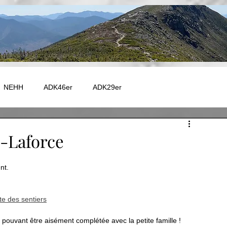
NEHH
ADK46er
ADK29er
e - Autres
Catskill
Maine
Vermont
Fire Tower
-Laforce
nt. 
 - GR20
EUROPE - TMB
EUROPE - GR5
te des sentiers
Capitale-Nationale
Charlevoix
Chaudière-Appalaches
pouvant être aisément complétée avec la petite famille ! 