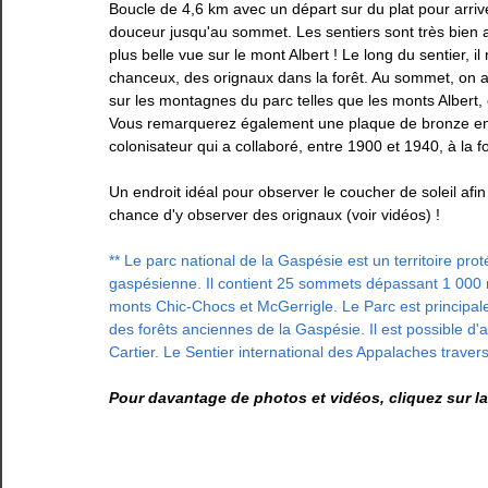
Boucle de 4,6 km avec un départ sur du plat pour arriv
douceur jusqu'au sommet. Les sentiers sont très bien
Estrie
Gaspésie
Lanaudière
Laurentides
plus belle vue sur le mont Albert ! Le long du sentier, i
chanceux, des orignaux dans la forêt. Au sommet, on 
sur les montagnes du parc telles que les monts Albert, 
Vous remarquerez également une plaque de bronze en l'
colonisateur qui a collaboré, entre 1900 et 1940, à la 
Un endroit idéal pour observer le coucher de soleil afi
chance d'y observer des orignaux (voir vidéos) ! 
** Le parc national de la Gaspésie 
est un territoire pr
gaspésienne. Il contient 25 sommets dépassant 1 000 m
monts Chic-Chocs et McGerrigle. Le Parc est principale
des forêts anciennes de la Gaspésie. Il est possible d'
Cartier. Le Sentier international des Appalaches travers
Pour davantage de photos et vidéos, cliquez sur la