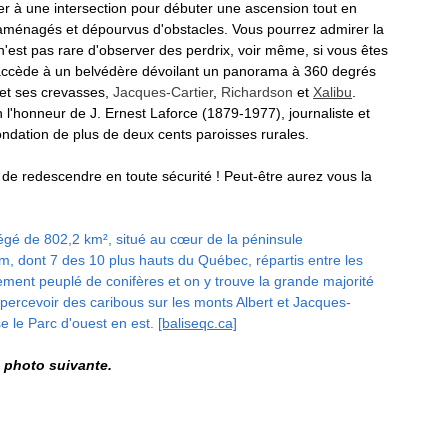
er à une intersection pour débuter une ascension tout en 
 aménagés et dépourvus d'obstacle
s. Vous pourrez admirer la 
Mauricie
Montérégie
l n'est pas rare d'observer des perdrix, voir même, si vous êtes 
accède à un belvédère dévoilant un panorama à 360 degrés 
et ses crevasses, 
Jacques-Cartier
, 
Richardson
 et 
Xalibu
. 
honneur de J. Ernest Laforce (1879-1977), journaliste et 
fondation de plus de deux cents paroisses rurales. 
n de redescendre en toute sécurité ! Peut-être aurez vous la 
otégé de 802,2 km², situé au cœur de la péninsule 
, dont 7 des 10 plus hauts du Québec, répartis entre les 
ment peuplé de conifères et on y trouve la grande majorité 
apercevoir des caribous sur les monts Albert et Jacques-
e le Parc d'ouest en est. 
[baliseqc.ca]
 photo suivante. 