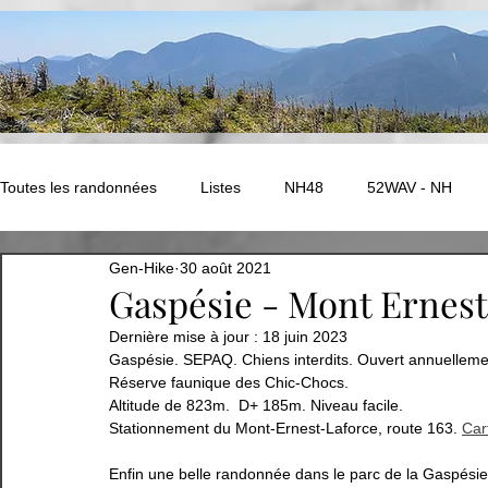
Toutes les randonnées
Listes
NH48
52WAV - NH
Gen-Hike
30 août 2021
NEK Challenge - Vermont
ADK - Autres
New Hampshir
Gaspésie - Mont Ernest
Dernière mise à jour :
18 juin 2023
Gaspésie. SEPAQ. Chiens inte
rdits. Ouvert annuelleme
Ouest Canadien
Amérique du Sud - PEROU
EUROPE
Réserve faunique des Chic-Chocs. 
Altitude de 823m.  D+ 185m. Niveau facile. 
Stationnement du Mont-Ernest-Laforce, route 163. 
Car
EUROPE - Compostelle
Abitibi
Bas-St-Laurent
Enfin une belle randonnée dans le parc de la Gaspésie 