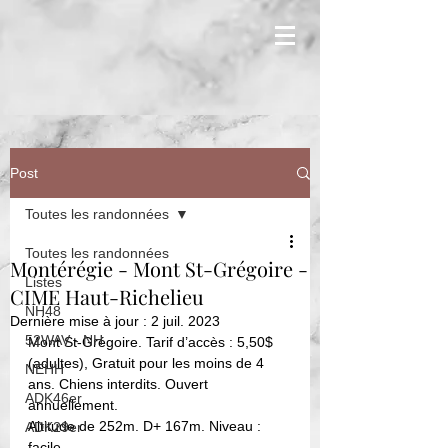
Post
Toutes les randonnées
Toutes les randonnées
Montérégie - Mont St-Grégoire -
Listes
CIME Haut-Richelieu
NH48
Dernière mise à jour :
2 juil. 2023
52WAV - NH
Mont St-Grégoire. Tarif d’accès : 5,50$ 
(adultes), Gratuit pour les moins de 4 
NEHH
ans. Chiens interdits. Ouvert 
ADK46er
annuellement.  
Altitude de 252m. D+ 167m. Niveau : 
ADK29er
facile. 