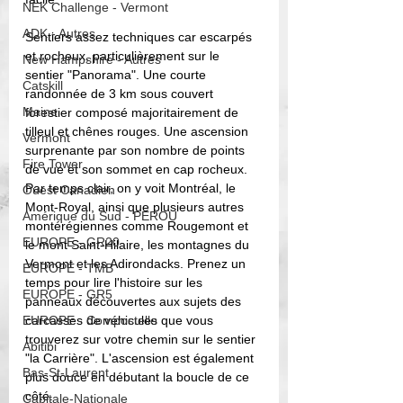
NEK Challenge - Vermont
ADK - Autres
Sentiers assez techniques car escarpés 
et rocheux, particulièrement sur le 
New Hampshire - Autres
sentier "Panorama". Une courte 
Catskill
randonnée de 3 km sous couvert 
Maine
forestier composé majoritairement de 
tilleul et chênes rouges. Une ascension 
Vermont
surprenante par son nombre de points 
Fire Tower
de vue et son sommet en cap rocheux. 
Par temps clair, on y voit Montréal, le 
Ouest Canadien
Mont-Royal, ainsi que plusieurs autres 
Amérique du Sud - PEROU
montérégiennes comme Rougemont et 
EUROPE - GR20
le mont Saint-Hilaire, les montagnes du 
Vermont et les Adirondacks. Prenez un 
EUROPE - TMB
temps pour lire l'histoire sur les 
EUROPE - GR5
panneaux découvertes aux sujets des 
EUROPE - Compostelle
carcasses de véhicules que vous 
trouverez sur votre chemin sur le sentier 
Abitibi
"la Carrière". L'ascension est également 
Bas-St-Laurent
plus douce en débutant la boucle de ce 
côté. 
Capitale-Nationale