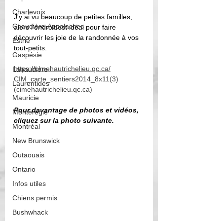
Charlevoix
J'y ai vu beaucoup de petites familles, 
Chaudière-Appalaches
alors l'endroit est idéal pour faire 
découvrir les joie de la randonnée à vos 
Estrie
tout-petits. 
Gaspésie
https://cimehautrichelieu.qc.ca/
Lanaudière
CIM_carte_sentiers2014_8x11(3) 
Laurentides
(cimehautrichelieu.qc.ca)
Mauricie
Pour davantage de photos et vidéos, 
Montérégie
cliquez sur la photo suivante. 
Montréal
New Brunswick
Outaouais
Ontario
Infos utiles
Chiens permis
Bushwhack