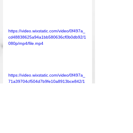
https://video.wixstatic.com/video/0f497a_
cd48838625a94a1bb580636cf0b0db92/1
080p/mp4/file.mp4
https://video.wixstatic.com/video/0f497a_
71a39704cf504d7b9fe10a8913bce842/1
080p/mp4/file.mp4
https://video.wixstatic.com/video/0f497a_
36341a77f2cc4d78a4d19f6ba5012bf6/10
80p/mp4/file.mp4