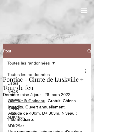
Post
Toutes les randonnées
Toutes les randonnées
Pontiac - Chute de Luskville +
Listes
Tour de feu
NH48
Dernière mise à jour :
26 mars 2022
52WAV - NH
Parc de la Gatineau
. Gratuit. Chiens 
interdits. Ouvert annuellement. 
NEHH
Altitude de 400m. D+ 303m. Niveau : 
ADK46er
Intermédiaire. 
ADK29er
Une randonnée linéaire totale d'environ 