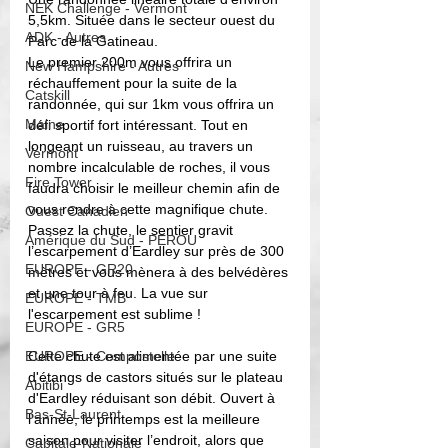
NEK Challenge - Vermont
5,5km. Située dans le secteur ouest du 
ADK - Autres
Parc de la Gatineau.  
Le premier 200m vous offrira un 
New Hampshire - Autres
réchauffement pour la suite de la 
Catskill
randonnée, qui sur 1km vous offrira un 
Maine
défi sportif fort intéressant. Tout en 
longeant un ruisseau, au travers un 
Vermont
nombre incalculable de roches, il vous 
Fire Tower
faudra choisir le meilleur chemin afin de 
vous rendre à cette magnifique chute.  
Ouest Canadien
Passez la chute, le sentier gravit 
Amérique du Sud - PEROU
l’escarpement d’Eardley sur près de 300 
EUROPE - GR20
mètres et vous mènera à des belvédères 
et une tour à feu. La vue sur 
EUROPE - TMB
l'escarpement est sublime !
EUROPE - GR5
EUROPE - Compostelle
Cette chute est alimentée par une suite 
d'étangs de castors situés sur le plateau 
Abitibi
d'Eardley réduisant son débit. Ouvert à 
Bas-St-Laurent
l'année, le printemps est la meilleure 
saison pour visiter l’endroit, alors que 
Capitale-Nationale