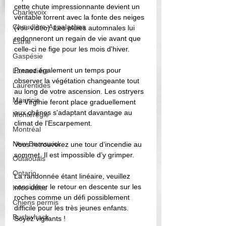
cette chute impressionnante devient un 
Charlevoix
véritable torrent avec la fonte des neiges 
Chaudière-Appalaches
(voir vidéo). Les pluies automnales lui 
redonneront un regain de vie avant que 
Estrie
celle-ci ne fige pour les mois d'hiver. 
Gaspésie
Prenez également un temps pour 
Lanaudière
observer la végétation changeante tout 
Laurentides
au long de votre ascension. Les ostryers 
Mauricie
de Virginie feront place graduellement 
aux chênes s'adaptant davantage au 
Montérégie
climat de l'Escarpement. 
Montréal
New Brunswick
Vous retrouverez une tour d’incendie au 
sommet. Il est impossible d’y grimper.
Outaouais
Ontario
La randonnée étant linéaire, veuillez 
considérer le retour en descente sur les 
Infos utiles
roches comme un défi possiblement 
Chiens permis
difficile pour les très jeunes enfants. 
Bushwhack
Soyez vigilants ! 