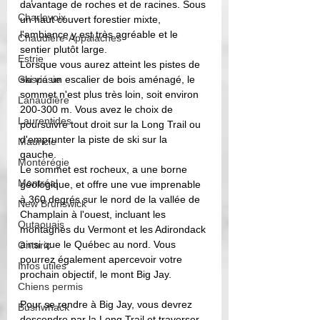
davantage de roches et de racines. Sous 
Charlevoix
un haut couvert forestier mixte, 
l'ambiance y est très agréable et le 
Chaudière-Appalaches
sentier plutôt large. 
Estrie
Lorsque vous aurez atteint les pistes de 
Gaspésie
ski via un escalier de bois aménagé, le 
sommet n'est plus très loin, soit environ 
Lanaudière
200-300 m. Vous avez le choix de 
Laurentides
poursuivre tout droit sur la Long Trail ou 
d'emprunter la piste de ski sur la 
Mauricie
gauche. 
Montérégie
Le sommet est rocheux, a une borne 
Montréal
géologique, et offre une vue imprenable 
à 360 degrés sur le nord de la vallée de 
New Brunswick
Champlain à l'ouest, incluant les 
Outaouais
montagnes du Vermont et les Adirondack 
ainsi que le Québec au nord. Vous 
Ontario
pourrez également apercevoir votre 
Infos utiles
prochain objectif, le mont Big Jay.
Chiens permis
Pour se rendre à Big Jay, vous devrez 
Bushwhack
descendre par la Long Trail et traverser 