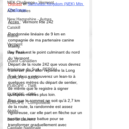
NEK Challenge - Vermont
Highest
 et
Northeast Kingdom (NEK) Mtn 
Challenge
ADK - Autres
New Hampshire - Autres
Accès 
: Vermont Rte 242
Catskill
Randonnée linéaire de 9 km en 
Maine
compagnie de ma partenaire canine 
Vermont
Maëlly.
Jay Peak est le point culminant du nord 
Fire Tower
du Vermont.
Ouest Canadien
Départ de la route 242 que vous devrez 
Amérique du Sud - PEROU
traverser pour aller rejoindre la Long 
Trail. Vous y retrouverez un lean-to à 
EUROPE - GR20
quelques mètres du départ de sentier, 
EUROPE - TMB
de même que le registre à signer 
EUROPE - GR5
quelques mètres plus loin. 
Bien que le sommet ne soit qu'à 2,7 km 
EUROPE - Compostelle
de la route, la randonnée est assez 
Abitibi
rigoureuse, car elle part en flèche sur un 
sentier de terre battue pour se 
Bas-St-Laurent
transformer graduellement avec 
Capitale-Nationale