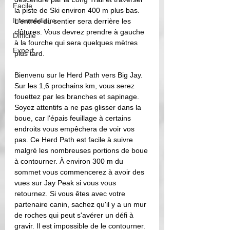
Facile
la piste de Ski environ 400 m plus bas. 
Intermédiaire
L'entrée du sentier sera derrière les 
clôtures. Vous devrez prendre à gauche 
Difficile
à la fourche qui sera quelques mètres 
Expert
plus tard. 
Bienvenu sur le Herd Path vers Big Jay. 
Sur les 1,6 prochains km, vous serez 
fouettez par les branches et sapinage. 
Soyez attentifs a ne pas glisser dans la 
boue, car l'épais feuillage à certains 
endroits vous empêchera de voir vos 
pas. Ce Herd Path est facile à suivre 
malgré les nombreuses portions de boue 
à contourner. À environ 300 m du 
sommet vous commencerez à avoir des 
vues sur Jay Peak si vous vous 
retournez. Si vous êtes avec votre 
partenaire canin, sachez qu'il y a un mur 
de roches qui peut s'avérer un défi à 
gravir. Il est impossible de le contourner. 