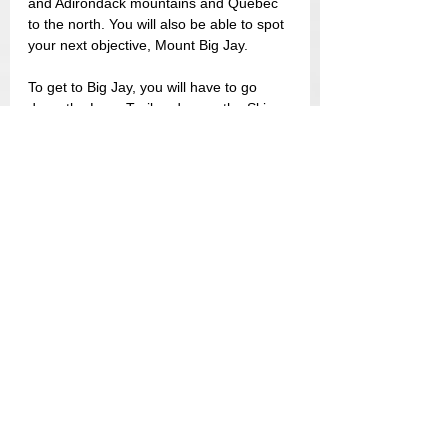
and Adirondack mountains and Quebec 
to the north. You will also be able to spot 
your next objective, Mount Big Jay.
To get to Big Jay, you will have to go 
down the Long Trail and cross the Ski 
slope about 400 m below. The trail 
entrance will be behind the fences. You 
will have to take a left at the fork which 
will be a few meters later.
Welcome to the Herd Path to Big Jay. 
For the next 1.6 km, you will be whipped 
by branches and fir trees. Be careful not 
to slip in the mud, because the thick 
foliage in some places will prevent you 
from seeing your steps. This Herd Path 
is easy to follow despite the many 
portions of mud to bypass. About 300m 
from the top you will start to get views of 
Jay Peak if you turn around. If you are 
with your canine partner, be aware that 