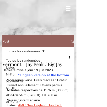
Post
Toutes les randonnées
Toutes les randonnées
Vermont - Jay Peak / Big Jay
Listes
Dernière mise à jour :
9 juin 2023
NH48
* English version at the bottom.
Montagnes verte. Frais d'accès : Gratuit. 
52WAV - NH
Ouvert annuellement. Chiens permis. 
NEHH
Altitudes respectives de 1176 m (3858 ft) 
ADK46er
et de 1154 m (3786 ft). D+ 760 m. 
Niveau : intermédiaire. 
ADK29er
Listes : 
AMC New England Hundred 