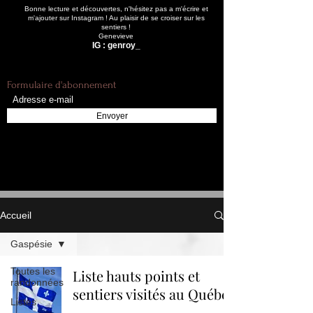
Bonne lecture et découvertes, n'hésitez pas a m'écrire et
m'ajouter sur Instagram ! Au plaisir de se croiser sur les
sentiers !
Genevieve
IG : genroy_
Formulaire d'abonnement
Envoyer
Accueil
Gaspésie
Toutes les
Liste hauts points et
randonnées
sentiers visités au Québec
Listes