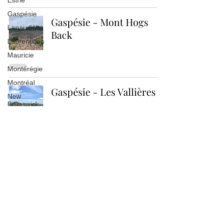
Estrie
Gaspésie
Gaspésie - Mont Hogs
Lanaudière
Back
Laurentides
Mauricie
Montérégie
Montréal
Gaspésie - Les Vallières
New
Brunswick
Outaouais
Ontario
Infos utiles
Gaspésie - Traversée
Chiens
permis
Monts McGerrigle
Bushwhack
(Jacques-Cartier +
Facile
Xalibu)
Intermédiaire