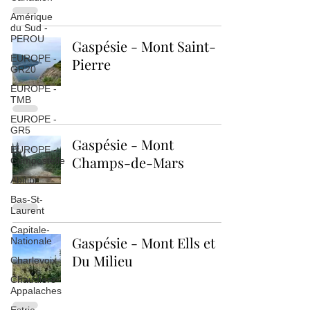
Amérique
du Sud -
PEROU
Gaspésie - Mont Saint-
EUROPE -
Pierre
GR20
EUROPE -
TMB
EUROPE -
GR5
Gaspésie - Mont
EUROPE -
Champs-de-Mars
Compostelle
Abitibi
Bas-St-
Laurent
Capitale-
Gaspésie - Mont Ells et
Nationale
Du Milieu
Charlevoix
Chaudière-
Appalaches