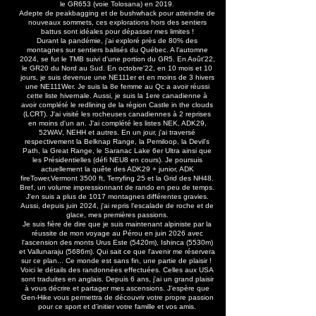
le GR653 (voie Tolosana) en 2019.
Adepte de peakbagging et de bushwhack pour atteindre de
nouveaux sommets, ces explorations hors des sentiers
battus sont idéales pour dépasser mes limites !
Durant la pandémie, j'ai exploré près de 80% des
montagnes sur sentiers balisés du Québec. A l'automne
2024, se fut le TMB suivi d'une portion du GR5. En Août'22,
le GR20 du Nord au Sud. En octobre'22, en 10 mois et 10
jours, je suis devenue une NE111er et en moins de 3 hivers
une NE111Wer. Je suis la 8e femme au Qc a avoir réussi
cette liste hivernale. Aussi, je suis la 1ere canadienne à
avoir complété le redlining de la région Castle in the clouds
(LCRT). J'ai visité les rocheuses canadiennes à 2 reprises
en moins d'un an. J'ai complété les listes NEK, ADK29,
52WAV, NEHH et autres. En un jour, j'ai traversé
respectivement la Belknap Range, la Pemiloop, la Devil's
Path, la Great Range, le Saranac Lake 6er Ultra ainsi que
les Présidentielles (défi NEU8 en cours). Je poursuis
actuellement la quête des ADK29 + junior, ADK
fireTower,Vermont 3500 ft, Terryfing 25 et la Grid des NH48.
Bref, un volume impressionnant de rando en peu de temps.
J'en suis a plus de 1017 montagnes différentes gravies.
Aussi, depuis juin 2024, j'ai repris l'escalade de roche et de
glace, mes premières passions.
Je suis fière de dire que je suis maintenant alpiniste par la
réussite de mon voyage au Pérou en juin 2026 avec
l'ascension des monts Urus Este (5420m), Ishinca (5530m)
et Vallunaraju (5686m). Qui sait ce que l'avenir me réservera
sur ce plan... Ce monde est sans fin, une partie de plaisir !
Voici le détails des randonnées effectuées. Celles aux USA
sont traduites en anglais. Depuis 6 ans, j'ai un grand plaisir
à vous décrire et partager mes ascensions. J’espère que
Gen-Hike vous permettra de découvrir votre propre passion
pour ce sport et d’initier votre famille et vos amis.