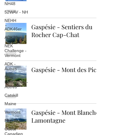
NH48
52WAV - NH
NEHH
Gaspésie - Sentiers du
ADK46er
Rocher Cap-Chat
ADK29er
NEK
Challenge -
Vermont
ADK -
Gaspésie - Mont des Pics
Autres
New
Hampshire -
Autres
Catskill
Maine
Gaspésie - Mont Blanche-
Vermont
Lamontagne
Fire Tower
Ouest
Canadien