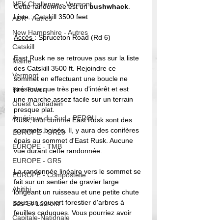
NEK Challenge - Vermont
Cette randonnée est un 
bushwhack
.
Liste : Catskill 3500 feet
ADK - Autres
New Hampshire - Autres
Accès 
: Spruceton Road (Rd 6)
Catskill
East Rusk ne se retrouve pas sur la liste 
Maine
des Catskill 3500 ft. Rejoindre ce 
Vermont
sommet en effectuant une boucle ne 
présente que très peu d'intérêt et est 
Fire Tower
une marche assez facile sur un terrain 
Ouest Canadien
presque plat. 
Amérique du Sud - PEROU
Rusk, tout comme East Rusk sont des 
sommets boisés. Il, y aura des conifères 
EUROPE - GR20
épais au sommet d'East Rusk. Aucune 
EUROPE - TMB
vue durant cette randonnée. 
EUROPE - GR5
La randonnée linéaire vers le sommet se 
EUROPE - Compostelle
fait sur un sentier de gravier large 
Abitibi
longeant un ruisseau et une petite chute 
sous un couvert forestier d'arbres à 
Bas-St-Laurent
feuilles caduques. Vous pourriez avoir 
Capitale-Nationale