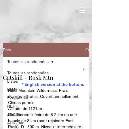
Post
Toutes les randonnées
Toutes les randonnées
Catskill - Rusk Mtn
Listes
* English version at the bottom.
NH48
Rusk Mountain Wilderness. Frais 
d'accès : Gratuit. Ouvert annuellement. 
52WAV - NH
Chiens permis. 
NEHH
Altitude de 1121 m.
ADK46er
Randonnée linéaire de 5.2 km ou une 
boucle de 8 km (pour rejoindre East 
ADK29er
Rusk). D+ 500 m. Niveau : intermédiaire. 