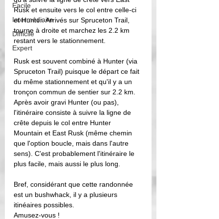
Facile
Rusk et ensuite vers le col entre celle-ci 
Intermédiaire
et Hunter. Arrivés sur Spruceton Trail, 
tourne à droite et marchez les 2.2 km 
Difficile
restant vers le stationnement.
Expert
Rusk est souvent combiné à Hunter (via 
Spruceton Trail) puisque le départ ce fait 
du même stationnement et qu'il y a un 
tronçon commun de sentier sur 2.2 km. 
Après avoir gravi Hunter (ou pas), 
l'itinéraire consiste à suivre la ligne de 
crête depuis le col entre Hunter 
Mountain et East Rusk (même chemin 
que l'option boucle, mais dans l'autre 
sens). C'est probablement l'itinéraire le 
plus facile, mais aussi le plus long. 
Bref, considérant que cette randonnée 
est un bushwhack, il y a plusieurs 
itinéaires possibles. 
Amusez-vous ! 