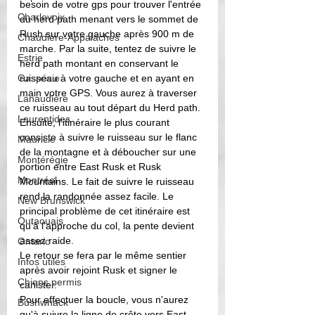
besoin de votre gps pour trouver l'entrée 
Charlevoix
du herd path menant vers le sommet de 
Rush sur votre gauche après 900 m de 
Chaudière-Appalaches
marche. Par la suite, tentez de suivre le 
Estrie
herd path montant en conservant le 
Gaspésie
ruisseau à votre gauche et en ayant en 
main votre GPS. Vous aurez à traverser 
Lanaudière
ce ruisseau au tout départ du Herd path. 
Laurentides
Ensuite, l'itinéraire le plus courant 
consiste à suivre le ruisseau sur le flanc 
Mauricie
de la montagne et à déboucher sur une 
Montérégie
portion entre East Rusk et Rusk 
Montréal
Mountains. Le fait de suivre le ruisseau 
rend la randonnée assez facile. Le 
New Brunswick
principal problème de cet itinéraire est 
Outaouais
qu'à l'approche du col, la pente devient 
assez raide. 
Ontario
Le retour se fera par le même sentier 
Infos utiles
après avoir rejoint Rusk et signer le 
Chiens permis
canister. 
Pour effectuer la boucle, vous n'aurez 
Bushwhack
qu'à suivre la ligne de crête vers East 