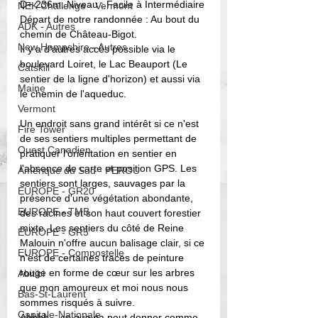
D+ 236m. Niveau : Facile à Intermédiaire
NEK Challenge - Vermont
Départ de notre randonnée : Au bout du 
ADK - Autres
chemin de Château-Bigot. 
New Hampshire - Autres
Il y a d'autres accès possible via le 
boulevard Loiret, le Lac Beauport (Le 
Catskill
sentier de la ligne d'horizon) et aussi via 
Maine
le chemin de l'aqueduc.   
Vermont
Un endroit sans grand intérêt si ce n'est 
Fire Tower
de ses sentiers multiples permettant de 
Ouest Canadien
pratiquer l'orientation en sentier en 
l'absence de carte et position GPS. Les 
Amérique du Sud - PEROU
sentiers sont larges, sauvages par la 
EUROPE - GR20
présence d'une végétation abondante, 
EUROPE - TMB
des racines et son haut couvert forestier 
mixte. Les sentiers du côté de Reine 
EUROPE - GR5
Malouin n'offre aucun balisage clair, si ce 
EUROPE - Compostelle
n'est de certaines traces de peinture 
rouge en forme de cœur sur les arbres 
Abitibi
que mon amoureux et moi nous nous 
Bas-St-Laurent
sommes risqués à suivre. 
Capitale-Nationale
Ahhhh... ce que ça peut donner comme 