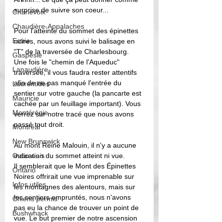
surprise de suivre son coeur...
Charlevoix
Chaudière-Appalaches
Pour l'atteinte du sommet des épinettes 
Estrie
noires, nous avons suivi le balisage en 
"T" de la traversée de Charlesbourg. 
Gaspésie
Une fois le "chemin de l'Aqueduc" 
Lanaudière
traversée, il vous faudra rester attentifs 
afin de ne pas manqué l'entrée du 
Laurentides
sentier sur votre gauche (la pancarte est 
Mauricie
cachée par un feuillage important). Vous 
Montérégie
verrez sur notre tracé que nous avons 
passé tout droit. 
Montréal
New Brunswick
Au mont Reine Malouin, il n'y a aucune 
Outaouais
indication du sommet atteint ni vue.
Il semblerait que le Mont des Épinettes 
Ontario
Noires offrirait une vue imprenable sur 
Infos utiles
les montagnes des alentours, mais sur 
les sentiers empruntés, nous n'avons 
Chiens permis
pas eu la chance de trouver un point de 
Bushwhack
vue. Le but premier de notre ascension 