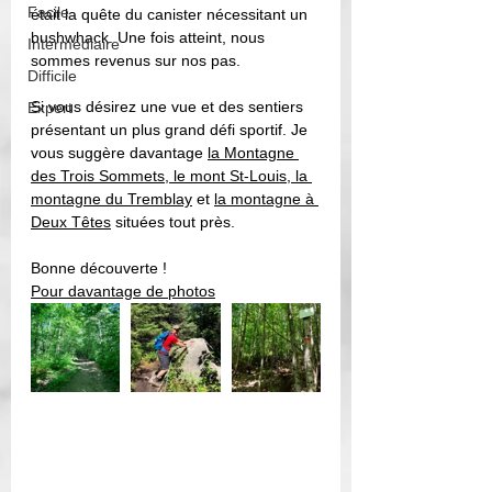
Facile
était la quête du canister nécessitant un 
bushwhack. Une fois atteint, nous 
Intermédiaire
sommes revenus sur nos pas. 
Difficile
Si vous désirez une vue et des sentiers 
Expert
présentant un plus grand défi sportif. Je 
vous suggère davantage 
la Montagne 
des Trois Sommets, le mont St-Louis
,
 la 
montagne du Tremblay
 et 
la montagne à 
Deux Têtes
 situées tout près. 
Bonne découverte ! 
Pour davantage de photos