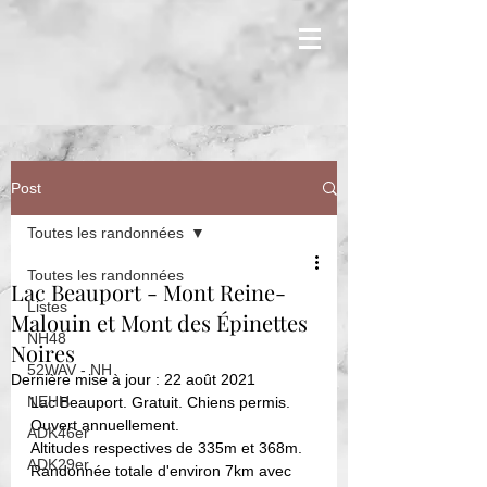
Post
Toutes les randonnées
Toutes les randonnées
Lac Beauport - Mont Reine-
Listes
Malouin et Mont des Épinettes
NH48
Noires
52WAV - NH
Dernière mise à jour :
22 août 2021
NEHH
Lac Beauport. Gratuit. Chiens permis. 
Ouvert annuellement. 
ADK46er
Altitudes respectives de 335m et 368m.
ADK29er
Randonnée totale d'environ 7km avec 