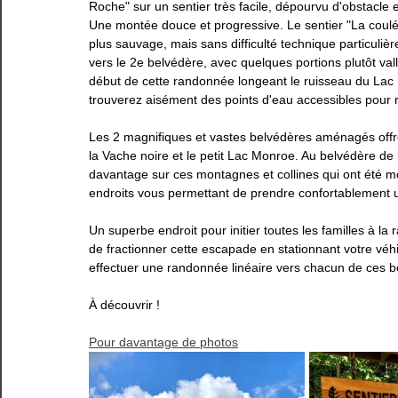
Roche" sur un sentier très facile, dépourvu d'obstacle 
Une montée douce et progressive. Le sentier "La coulée
Estrie
Gaspésie
Lanaudière
Laurentides
plus sauvage, mais sans difficulté technique particuliè
vers le 2e belvédère, avec quelques portions plutôt vall
début de cette randonnée longeant le ruisseau du Lac P
trouverez aisément des points d'eau accessibles pour ra
Les 2 magnifiques et vastes belvédères aménagés offr
la Vache noire et le petit Lac Monroe. Au belvédère d
davantage sur ces montagnes et collines qui ont été 
endroits vous permettant de prendre confortablement 
Un superbe endroit pour initier toutes les familles à la 
de fractionner cette escapade en stationnant votre véhi
effectuer une randonnée linéaire vers chacun de ces b
À découvrir ! 
Pour davantage de photos