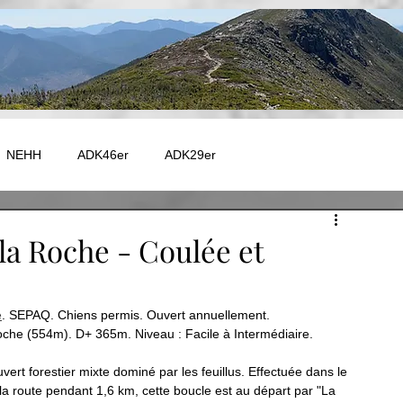
NEHH
ADK46er
ADK29er
e - Autres
Catskill
Maine
Vermont
Fire Tower
la Roche - Coulée et
 - GR20
EUROPE - TMB
EUROPE - GR5
e
. SEPAQ. Chiens permis. Ouvert annuellement.
che (554m). D+ 365m. Niveau : Facile à Intermédiaire.
Capitale-Nationale
Charlevoix
Chaudière-Appalaches
rt forestier mixte dominé par les feuillus. Effectuée dans le 
 la route pendant 1,6 km, cette boucle est au départ par "La 