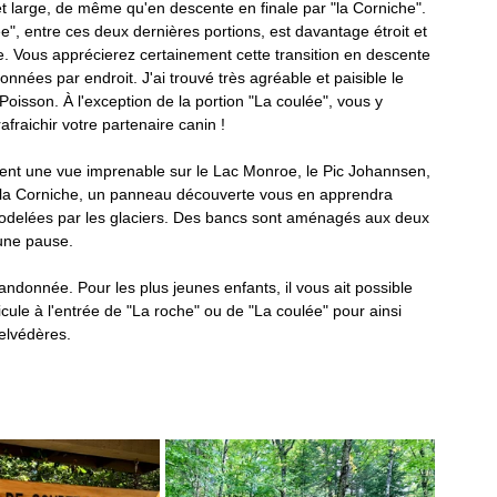
et large, de même qu'en descente en finale par "la Corniche". 
", entre ces deux dernières portions, est davantage étroit et 
Mauricie
Montérégie
re. Vous apprécierez certainement cette transition en descente 
onnées par endroit. J'ai trouvé très agréable et paisible le 
oisson. À l'exception de la portion "La coulée", vous y 
fraichir votre partenaire canin !
ent une vue imprenable sur le Lac Monroe, le Pic Johannsen, 
e la Corniche, un panneau découverte vous en apprendra 
modelées par les glaciers. Des bancs sont aménagés aux deux 
une pause.
randonnée. Pour les plus jeunes enfants, il vous ait possible 
cule à l'entrée de "La roche" ou de "La coulée" pour ainsi 
elvédères. 