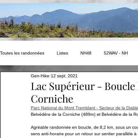
Toutes les randonnées
Listes
NH48
52WAV - NH
Gen-Hike
12 sept. 2021
NEK Challenge - Vermont
ADK - Autres
New Hampshir
Lac Supérieur - Boucle 
Corniche
Ouest Canadien
Amérique du Sud - PEROU
EUROPE
Parc National du Mont Tremblant - Secteur de la Diabl
Belvédère de la Corniche (489m) et Belvédère de la Ro
EUROPE - Compostelle
Abitibi
Bas-St-Laurent
Agréable randonnée en boucle, de 8,2 km, sous un couve
sens anti-horaire pour un retour sur sentier parallèle à