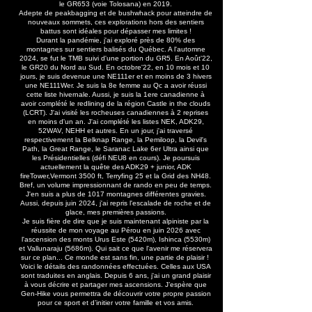
le GR653 (voie Tolosana) en 2019.
Adepte de peakbagging et de bushwhack pour atteindre de
nouveaux sommets, ces explorations hors des sentiers
battus sont idéales pour dépasser mes limites !
Durant la pandémie, j'ai exploré près de 80% des
montagnes sur sentiers balisés du Québec. A l'automne
2024, se fut le TMB suivi d'une portion du GR5. En Août'22,
le GR20 du Nord au Sud. En octobre'22, en 10 mois et 10
jours, je suis devenue une NE111er et en moins de 3 hivers
une NE111Wer. Je suis la 8e femme au Qc a avoir réussi
cette liste hivernale. Aussi, je suis la 1ere canadienne à
avoir complété le redlining de la région Castle in the clouds
(LCRT). J'ai visité les rocheuses canadiennes à 2 reprises
en moins d'un an. J'ai complété les listes NEK, ADK29,
52WAV, NEHH et autres. En un jour, j'ai traversé
respectivement la Belknap Range, la Pemiloop, la Devil's
Path, la Great Range, le Saranac Lake 6er Ultra ainsi que
les Présidentielles (défi NEU8 en cours). Je poursuis
actuellement la quête des ADK29 + junior, ADK
fireTower,Vermont 3500 ft, Terryfing 25 et la Grid des NH48.
Bref, un volume impressionnant de rando en peu de temps.
J'en suis a plus de 1017 montagnes différentes gravies.
Aussi, depuis juin 2024, j'ai repris l'escalade de roche et de
glace, mes premières passions.
Je suis fière de dire que je suis maintenant alpiniste par la
réussite de mon voyage au Pérou en juin 2026 avec
l'ascension des monts Urus Este (5420m), Ishinca (5530m)
et Vallunaraju (5686m). Qui sait ce que l'avenir me réservera
sur ce plan... Ce monde est sans fin, une partie de plaisir !
Voici le détails des randonnées effectuées. Celles aux USA
sont traduites en anglais. Depuis 6 ans, j'ai un grand plaisir
à vous décrire et partager mes ascensions. J’espère que
Gen-Hike vous permettra de découvrir votre propre passion
pour ce sport et d’initier votre famille et vos amis.