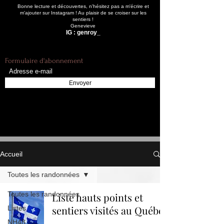
Bonne lecture et découvertes, n'hésitez pas a m'écrire et
m'ajouter sur Instagram ! Au plaisir de se croiser sur les
sentiers !
Genevieve
IG : genroy_
Formulaire d'abonnement
Envoyer
Accueil
Toutes les randonnées
Toutes les randonnées
Liste hauts points et
sentiers visités au Québec
Listes
NH48