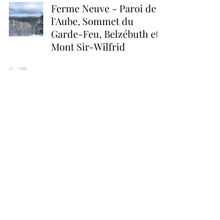
Ferme Neuve - Paroi de
l'Aube, Sommet du
Garde-Feu, Belzébuth et
Mont Sir-Wilfrid
Prévost - Mont Shaw et
Massif des Falaises
Ste-Adèle - Mont Loup-
Garou