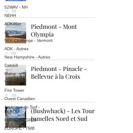
52WAV - NH
NEHH
ADK46er
Piedmont - Mont
ADK29er
Olympia
NEK Challenge - Vermont
ADK - Autres
New Hampshire - Autres
Catskill
Piedmont - Pinacle -
Maine
Bellevue à la Croix
Vermont
Fire Tower
Ouest Canadien
Amérique du Sud -
(Bushwhack) - Les Tours
PEROU
Jumelles Nord et Sud
EUROPE - GR20
EUROPE - TMB