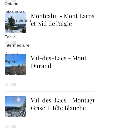
Ontario
Infos utiles
Montcalm - Mont Larose
Chiens permis
et Nid de l'aigle
Bushwhack
Facile
Intermédiaire
Difficile
Val-des-Lacs - Mont
Expert
Durand
Val-des-Lacs - Montagne
Grise + Tête Blanche