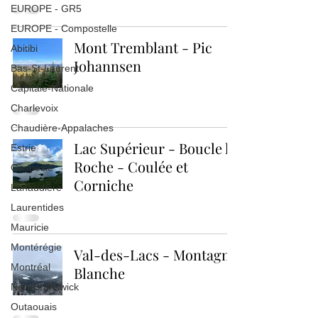
EUROPE - GR5
EUROPE - Compostelle
Mont Tremblant - Pic
Abitibi
Johannsen
Bas-St-Laurent
Capitale-Nationale
Charlevoix
Chaudière-Appalaches
Lac Supérieur - Boucle la
Estrie
Roche - Coulée et
Gaspésie
Corniche
Lanaudière
Laurentides
Mauricie
Montérégie
Val-des-Lacs - Montagne
Montréal
Blanche
New Brunswick
Outaouais