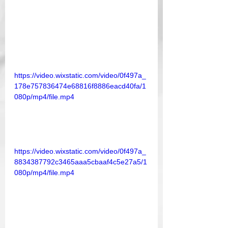
https://video.wixstatic.com/video/0f497a_
178e757836474e68816f8886eacd40fa/1
080p/mp4/file.mp4
https://video.wixstatic.com/video/0f497a_
8834387792c3465aaa5cbaaf4c5e27a5/1
080p/mp4/file.mp4