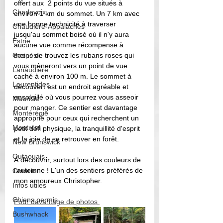
offert aux  2 points du vue situés à 
Charlevoix
environ 1 km du sommet. Un 7 km avec 
une bonne technicité à traverser 
Chaudière-Appalaches
jusqu'au sommet boisé où il n'y aura 
Estrie
aucune vue comme récompense à 
Gaspésie
moins de trouvez les rubans roses qui 
vous mèneront vers un point de vue 
Lanaudière
caché à environ 100 m. Le sommet à 
Laurentides
découvert est un endroit agréable et 
ensoleillé où vous pourrez vous asseoir 
Mauricie
pour manger. Ce sentier est davantage 
Montérégie
approprié pour ceux qui recherchent un 
Montréal
petit défi physique, la tranquillité d'esprit 
et la joie de se retrouver en forêt. 
New Brunswick
Outaouais
À découvrir, surtout lors des couleurs de 
l'automne ! L'un des sentiers préférés de 
Ontario
mon amoureux Christopher.
Infos utiles
Chiens permis
Pour davantage de photos 
Bushwhack