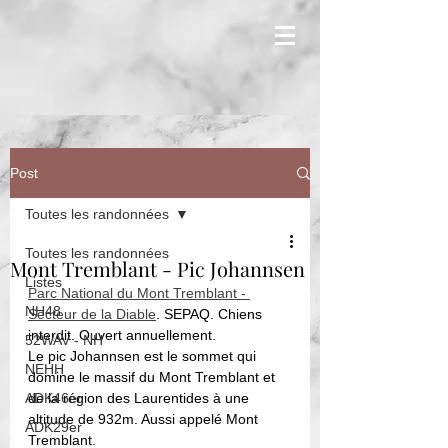
Post
Toutes les randonnées
Toutes les randonnées
Mont Tremblant - Pic Johannsen
Listes
Parc National du Mont Tremblant - 
NH48
Secteur de la Diable
. SEPAQ. Chiens 
interdit. Ouvert 
annuellement.
52WAV - NH
Le pic Johannsen est le sommet qui 
NEHH
domine le massif du Mont Tremblant et 
ADK46er
de la région des Laurentides à une 
altitude de 932m. Aussi appelé Mont 
ADK29er
Tremblant. 