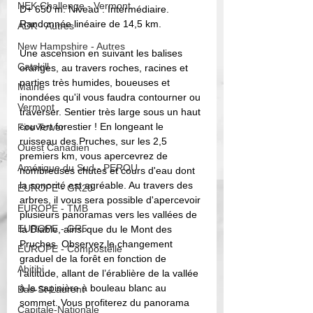
NEK Challenge - Vermont
D+ 650 m. Niveau : Intermédiaire.
Randonnée linéaire de 14,5 km. 
ADK - Autres
New Hampshire - Autres
Une ascension en suivant les balises 
Catskill
oranges, au travers roches, racines et 
parties très humides, boueuses et 
Maine
inondées qu'il vous faudra contourner ou 
Vermont
traverser. Sentier très large sous un haut 
couvert forestier ! En longeant le 
Fire Tower
ruisseau des Pruches, sur les 2,5 
Ouest Canadien
premiers km, vous apercevrez de 
Amérique du Sud - PEROU
nombreuses chutes et cours d'eau dont 
la sonorité est agréable. Au travers des 
EUROPE - GR20
arbres, il vous sera possible d'apercevoir 
EUROPE - TMB
plusieurs panoramas vers les vallées de 
EUROPE - GR5
la Diable, ainsi que du le Mont des 
Pruches. Observez le changement 
EUROPE - Compostelle
graduel de la forêt en fonction de 
Abitibi
l’altitude, allant de l’érablière de la vallée 
à la sapinière à bouleau blanc au 
Bas-St-Laurent
sommet. Vous profiterez du panorama 
Capitale-Nationale