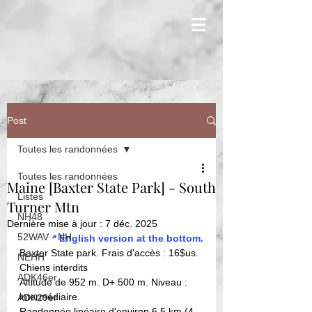
Post
Toutes les randonnées
Toutes les randonnées
Maine [Baxter State Park] - South
Listes
Turner Mtn
NH48
Dernière mise à jour :
7 déc. 2025
52WAV - NH
* English version at the bottom.
Baxter State park. Frais d'accès : 16$us. 
NEHH
Chiens interdits
ADK46er
Altitude de 952 m. D+ 500 m. Niveau : 
intermédiaire. 
ADK29er
Randonnée linéaire d'environ 6,5 km (4 