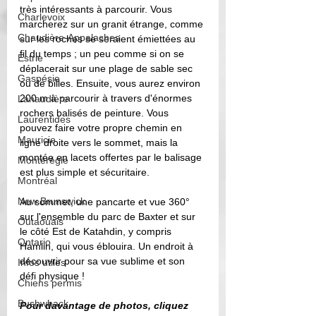
très intéressants à parcourir. Vous 
Charlevoix
marcherez sur un granit étrange, comme 
Chaudière-Appalaches
sur les roches se seraient émiettées au 
fil du temps ; un peu comme si on se 
Estrie
déplacerait sur une plage de sable sec 
Gaspésie
ou de billes. Ensuite, vous aurez environ 
200 m à parcourir à travers d'énormes 
Lanaudière
rochers balisés de peinture. Vous 
Laurentides
pouvez faire votre propre chemin en 
Mauricie
ligne droite vers le sommet, mais la 
montée en lacets offertes par le balisage 
Montérégie
est plus simple et sécuritaire. 
Montréal
New Brunswick
Au sommet, une pancarte et vue 360° 
sur l'ensemble du parc de Baxter et sur 
Outaouais
le côté Est de Katahdin, y compris 
Ontario
Hamlin, qui vous éblouira. Un endroit à 
découvrir pour sa vue sublime et son 
Infos utiles
défi physique !
Chiens permis
Bushwhack
Pour davantage de photos, cliquez 