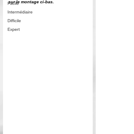
sur le montage ci-bas. 
Facile
Intermédiaire
Difficile
Expert