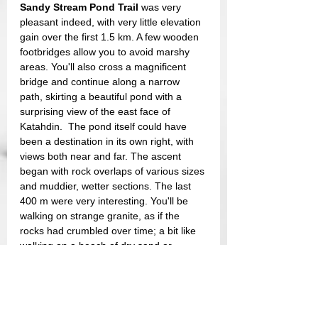
Sandy Stream Pond Trail 
was very 
pleasant indeed, with very little elevation 
gain over the first 1.5 km. A few wooden 
footbridges allow you to avoid marshy 
areas. You'll also cross a magnificent 
bridge and continue along a narrow 
path, skirting a beautiful pond with a 
surprising view of the east face of 
Katahdin.  The pond itself could have 
been a destination in its own right, with 
views both near and far. The ascent 
began with rock overlaps of various sizes 
and muddier, wetter sections. The last 
400 m were very interesting. You'll be 
walking on strange granite, as if the 
rocks had crumbled over time; a bit like 
walking on a beach of dry sand or 
marbles. Next, you'll have around 200 m 
to walk across huge boulders marked 
out with paint. You can make your own 
straight path to the summit, but the 