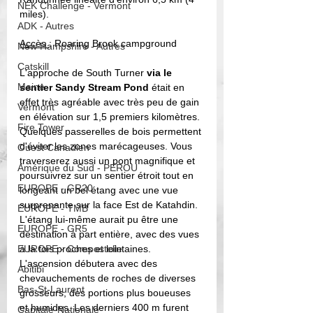
NEK Challenge - Vermont
miles).
ADK - Autres
Accès 
: 
Roaring Brook campground
New Hampshire - Autres
Catskill
L'approche de South Turner 
via le 
Maine
sentier Sandy Stream Pond
 était en 
effet très agréable avec très peu de gain 
Vermont
en élévation sur 1,5 premiers kilomètres. 
Fire Tower
Quelques passerelles de bois permettent 
d'éviter les zones marécageuses. Vous 
Ouest Canadien
traverserez aussi un pont magnifique et 
Amérique du Sud - PEROU
poursuivrez sur un sentier étroit tout en 
EUROPE - GR20
longeant un bel étang avec une vue 
surprenante sur la face Est de Katahdin.  
EUROPE - TMB
L'étang lui-même aurait pu être une 
EUROPE - GR5
destination à part entière, avec des vues 
EUROPE - Compostelle
à la fois proches et lointaines. 
L'ascension débutera avec des 
Abitibi
chevauchements de roches de diverses 
Bas-St-Laurent
grosseurs, des portions plus boueuses 
et humides. Les derniers 400 m furent 
Capitale-Nationale