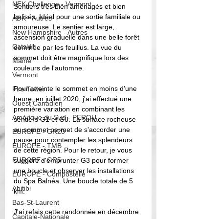
NEK Challenge - Vermont
Sentiers très bien aménagés et bien 
balisés. Idéal pour une sortie familiale ou 
ADK - Autres
amoureuse. Le sentier est large, 
New Hampshire - Autres
ascension graduelle dans une belle forêt 
Catskill
dominée par les feuillus. La vue du 
sommet doit être magnifique lors des 
Maine
couleurs de l'automne. 
Vermont
Pour atteinte le sommet en moins d'une 
Fire Tower
heure, en juillet 2020, j'ai effectué une 
Ouest Canadien
première variation en combinant les 
Amérique du Sud - PEROU
sentiers G1 et G8. La surface rocheuse 
au sommet permet de s'accorder une 
EUROPE - GR20
pause pour contempler les splendeurs 
EUROPE - TMB
de cette région. Pour le retour, je vous 
EUROPE - GR5
suggère d'emprunter G3 pour former 
une boucle et observer les installations 
EUROPE - Compostelle
du Spa Balnéa. Une boucle totale de 5 
Abitibi
km.
Bas-St-Laurent
J'ai refais cette randonnée en décembre 
Capitale-Nationale