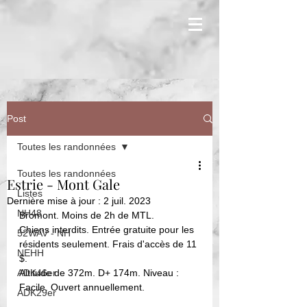
Post
Toutes les randonnées
Toutes les randonnées
Estrie - Mont Gale
Listes
Dernière mise à jour :
2 juil. 2023
NH48
Bromont. Moins de 2h de MTL. 
Chiens interdits. Entrée gratuite pour les 
52WAV - NH
résidents seulement. Frais d'accès de 11 
NEHH
$. 
ADK46er
Altitude de 372m. D+ 174m. Niveau : 
Facile. Ouvert annuellement. 
ADK29er