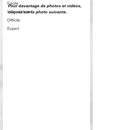
Facile
Pour davantage de photos et vidéos, 
Intermédiaire
cliquez sur la photo suivante. 
Difficile
Expert