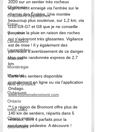
2020 sur un sentier très rocheux 
Charlevoix
légèrement enneigé via l'entrée sur le 
chemin des Érables. Une montée 
Chaudière-Appalaches
beaucoup plus soutenue, sur 1,2 km, via 
Estrie
G10-G9-G7 et G8 que je ne conseille 
Gaspésie
pas sous la pluie en raison des roches 
qui s'avèreront très glissantes. Vigilance 
Lanaudière
est de mise ! Il y également des 
Laurentides
panneaux d'avertissement de ce danger. 
Une petite randonnée express de 2,7 
Mauricie
km. 
Montérégie
Montréal
Carte des sentiers disponible 
gratuitement en ligne ou via l'application 
New Brunswick
Ondago. 
Outaouais
www.tourismebromont.com
Ontario
** La région de Bromont offre plus de 
Infos utiles
140 km de sentiers, répartis dans 5 
Chiens permis
réseaux, dont 4 parfaits pour la 
randonnée pédestre. A découvrir ! 
Bushwhack