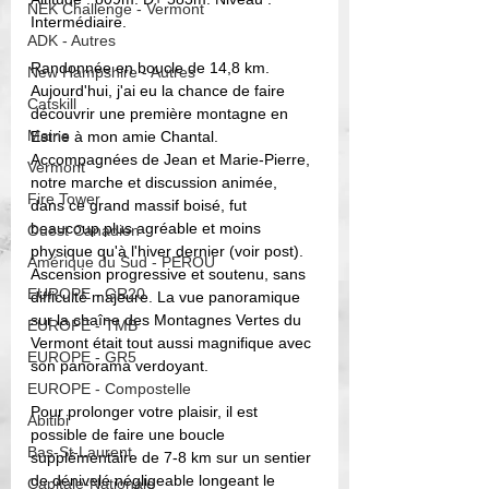
NEK Challenge - Vermont
Intermédiaire. 
ADK - Autres
Randonnée en boucle de 14,8 km. 
New Hampshire - Autres
Aujourd'hui, j'ai eu la chance de faire 
Catskill
découvrir une première montagne en 
Maine
Estrie à mon amie Chantal. 
Accompagnées de Jean et Marie-Pierre, 
Vermont
notre marche et discussion animée, 
Fire Tower
dans ce grand massif boisé, fut 
beaucoup plus agréable et moins 
Ouest Canadien
physique qu'à l'hiver dernier (voir post). 
Amérique du Sud - PEROU
Ascension progressive et soutenu, sans 
EUROPE - GR20
difficulté majeure. La vue 
panoramique 
sur la chaîne des Montagnes Vertes du 
EUROPE - TMB
Vermont était tout aussi magnifique avec 
EUROPE - GR5
son panorama verdoyant.
EUROPE - Compostelle
Pour prolonger votre plaisir, il est 
Abitibi
possible de faire une boucle 
Bas-St-Laurent
supplémentaire de 7-8 km sur un sentier 
de dénivelé négligeable longeant le 
Capitale-Nationale