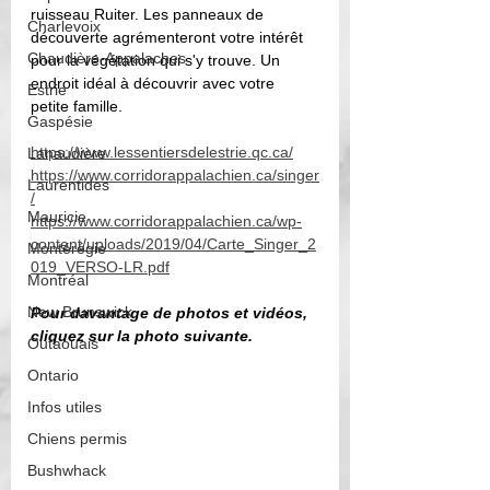
ruisseau Ruiter. Les panneaux de 
Charlevoix
découverte agrémenteront votre intérêt 
Chaudière-Appalaches
pour la végétation qui s'y trouve. Un 
endroit idéal à découvrir avec votre 
Estrie
petite famille. 
Gaspésie
https://www.lessentiersdelestrie.qc.ca/
Lanaudière
https://www.corridorappalachien.ca/singer
Laurentides
/
Mauricie
https://www.corridorappalachien.ca/wp-
content/uploads/2019/04/Carte_Singer_2
Montérégie
019_VERSO-LR.pdf
Montréal
New Brunswick
Pour davantage de photos et vidéos, 
cliquez sur la photo suivante. 
Outaouais
Ontario
Infos utiles
Chiens permis
Bushwhack