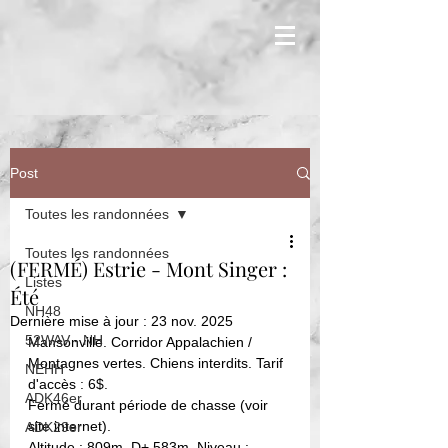
Post
Toutes les randonnées
Toutes les randonnées
(FERMÉ) Estrie - Mont Singer :
Listes
Été
NH48
Dernière mise à jour :
23 nov. 2025
52WAV - NH
Mansonville. Corridor Appalachien / 
Montagnes vertes. Chiens interdits. Tarif 
NEHH
d'accès : 6$. 
ADK46er
Fermé durant période de chasse (voir 
site internet).
ADK29er
Altitude : 809m. D+ 583m. Niveau : 