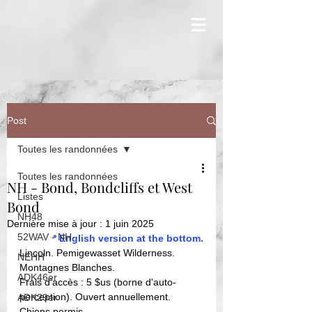
Post
Toutes les randonnées
Toutes les randonnées
NH - Bond, Bondcliffs et West
Listes
Bond
NH48
Dernière mise à jour :
1 juin 2025
52WAV - NH
* English version at the bottom.
Lincoln. 
Pemigewasset Wilderness. 
NEHH
Montagnes Blanches. 
ADK46er
Frais d'accès : 5 $us (borne d'auto-
perception). Ouvert annuellement. 
ADK29er
Chiens permis. 