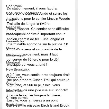
Charlevoix
Du stationnement, il vous faudra 
Chaudière-Appalaches
traverser le pont suspendu et suivre les 
indications pour le sentier Lincoln Woods 
Estrie
Trail afin de longer la rivière 
Gaspésie
Pemigewasset. Ce sentier sans difficulté 
technique ni dénivelé important est un 
Lanaudière
ancien chemin de fer... une longue et 
Laurentides
interminable approche sur le plat de 7.8 
Mauricie
km. Il vous sera alors possible de le 
parcourir rapidement, mais il faut 
Montérégie
conserver de l'énergie pour le défi 
Montréal
physique qui vous attend ! 
New Brunswick
A 2.2 km, vous continuerez toujours droit 
Outaouais
(ne pas prendre Osseo Trail qui bifurque 
Ontario
à gauche) et 500 m plus loin, vous 
pourrez avoir une jolie vue sur Bondcliff 
Infos utiles
lorsque le sentier longera la rivière. 
Chiens permis
Ensuite, vous arriverez à un pont 
Bushwhack
traversant le ruisseau Birch Island Brook 