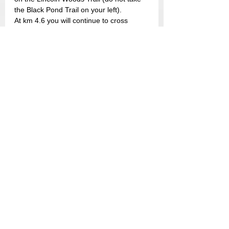
the Black Pond Trail on your left).
At km 4.6 you will continue to cross 
Franconia Brook stream via a wooden 
footbridge (do not take the Franconia 
Falls Trails on the left) to get to the end 
of the Lincoln Woods Trail. You will come 
to a fork and take a right on Bondcliff 
Trail and continue on that one.
At km 6.2, another stream to cross!
At km 7.8 this long approach ends. The 
trail will turn left just before Black Brook 
Creek to enter an old logging road. Your 
ascent will start gradually, you will have 4 
more stream crossings to do over the 
next 2.5 km and then the trail will 
become more and more steep and 
abrupt. In winter, you will have the 
chance to have partial views on your left. 
This will certainly motivate your ascent 
while dreaming of the panorama that 
awaits you at the top!