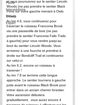
et vous poursuivrez sur le sentier Lincoln 
Facile
Woods (ne pas prendre le sentier Black 
Intermédiaire
Pond sur votre gauche menant à Owls 
Difficile
Head).
Au km 4.6, vous continuerez pour 
Expert
traverser le ruisseau Franconia Brook 
via une passerelle de bois (ne pas 
prendre le sentier Franconia Falls Trails 
à gauche) pour vous rendre jusqu'au 
bout du sentier Lincoln Woods. Vous 
arriverez à une fourche et prendrai à 
droite sur Bondcliff Trail et continuerez 
sur celui-ci.
Au km 6.2, encore un ruisseau à 
traverser ! 
Au km 7.8 se termine cette longue 
approche. Le sentier tournera à gauche 
juste avant le ruisseau Black Brook pour 
entrer dans un ancien chemin forestier. 
Votre ascension débutera 
graduellement,  vous aurez encore 4 
traverses de ruisseau à effectuer sur les 