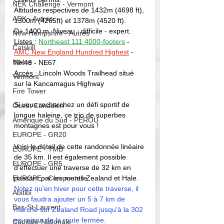
NEK Challenge - Vermont
Altitudes respectives de 1432m (4698 ft), 
ADK - Autres
1300m (4265ft) et 1378m (4520 ft). 
D+ 1400 m. Niveau : difficile - expert. 
New Hampshire - Autres
Listes 
: 
Northeast 111 4000-footers
 - 
Catskill
AMC New England Hundred Highest
- 
Maine
NH48 - NE67
Accès 
: Lincoln Woods Trailhead situé 
Vermont
sur la Kancamagus Highway
Fire Tower
Si vous recherchez un défi sportif de 
Ouest Canadien
longue haleine, ce trio de superbes 
Amérique du Sud - PEROU
montagnes est pour vous ! 
EUROPE - GR20
Voici le détail de cette randonnée linéaire 
EUROPE - TMB
de 35 km. Il est également possible 
EUROPE - GR5
d'effectuer une traverse de 32 km en 
EUROPE - Compostelle
passant par les monts Zealand et Hale. 
Notez qu'en hiver pour cette traverse, il 
Abitibi
vous faudra ajouter un 5 à 7 km de 
Bas-St-Laurent
marche sur Zealand Road jusqu'à la 302 
en raison de la route fermée. 
Capitale-Nationale