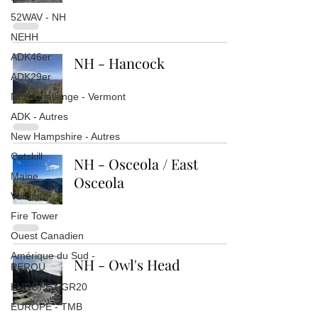
52WAV - NH
NEHH
ADK46er
NH - Hancock
ADK29er
NEK Challenge - Vermont
ADK - Autres
New Hampshire - Autres
Catskill
NH - Osceola / East
Maine
Osceola
Vermont
Fire Tower
Ouest Canadien
Amérique du Sud -
NH - Owl's Head
PEROU
EUROPE - GR20
EUROPE - TMB