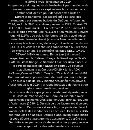
le GR653 (voie Tolosana) en 2019.
Adepte de peakbagging et de bushwhack pour atteindre de
nouveaux sommets, ces explorations hors des sentiers
battus sont idéales pour dépasser mes limites !
Durant la pandémie, j'ai exploré près de 80% des
montagnes sur sentiers balisés du Québec. A l'automne
2024, se fut le TMB suivi d'une portion du GR5. En Août'22,
le GR20 du Nord au Sud. En octobre'22, en 10 mois et 10
jours, je suis devenue une NE111er et en moins de 3 hivers
une NE111Wer. Je suis la 8e femme au Qc a avoir réussi
cette liste hivernale. Aussi, je suis la 1ere canadienne à
avoir complété le redlining de la région Castle in the clouds
(LCRT). J'ai visité les rocheuses canadiennes à 2 reprises
en moins d'un an. J'ai complété les listes NEK, ADK29,
52WAV, NEHH et autres. En un jour, j'ai traversé
respectivement la Belknap Range, la Pemiloop, la Devil's
Path, la Great Range, le Saranac Lake 6er Ultra ainsi que
les Présidentielles (défi NEU8 en cours). Je poursuis
actuellement la quête des ADK29 + junior, ADK
fireTower,Vermont 3500 ft, Terryfing 25 et la Grid des NH48.
Bref, un volume impressionnant de rando en peu de temps.
J'en suis a plus de 1017 montagnes différentes gravies.
Aussi, depuis juin 2024, j'ai repris l'escalade de roche et de
glace, mes premières passions.
Je suis fière de dire que je suis maintenant alpiniste par la
réussite de mon voyage au Pérou en juin 2026 avec
l'ascension des monts Urus Este (5420m), Ishinca (5530m)
et Vallunaraju (5686m). Qui sait ce que l'avenir me réservera
sur ce plan... Ce monde est sans fin, une partie de plaisir !
Voici le détails des randonnées effectuées. Celles aux USA
sont traduites en anglais. Depuis 6 ans, j'ai un grand plaisir
à vous décrire et partager mes ascensions. J’espère que
Gen-Hike vous permettra de découvrir votre propre passion
pour ce sport et d’initier votre famille et vos amis.