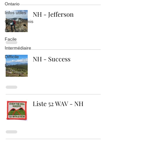
Ontario
NH - Jefferson
Infos utiles
Chiens permis
Bushwhack
Facile
Intermédiaire
Difficile
NH - Success
Expert
Liste 52 WAV - NH