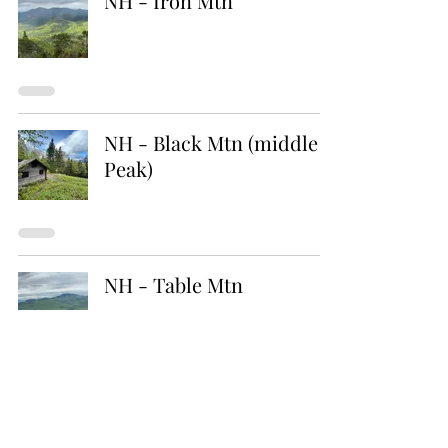
NH - Iron Mtn
NH - Black Mtn (middle
Peak)
NH - Table Mtn
NH - Tremont