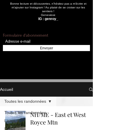
Bonne lecture et découvertes, n'hésitez pas a m'écrire et
m'ajouter sur Instagram ! Au plaisir de se croiser sur les
sentiers !
Genevieve
IG : genroy_
Formulaire d'abonnement
Envoyer
Accueil
Toutes les randonnées
Toutes les randonnées
NH/ME - East et West
Royce Mtn
Listes
NH48