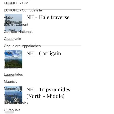
EUROPE - GR5
EUROPE - Compostelle
NH - Hale traverse
Abitibi
Bas-St-Laurent
Capitale-Nationale
Charlevoix
Chaudière-Appalaches
NH - Carrigain
Estrie
Gaspésie
Lanaudière
Laurentides
Mauricie
NH - Tripyramides
Montérégie
(North - Middle)
Montréal
New Brunswick
Outaouais