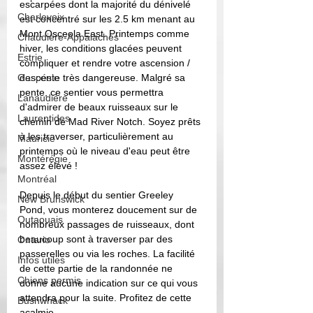
escarpées dont la majorité du dénivelé 
Charlevoix
est concentré sur les 2.5 km menant au 
Mont Osceola East. Printemps comme 
Chaudière-Appalaches
hiver, les conditions glacées peuvent 
Estrie
compliquer et rendre votre ascension / 
Gaspésie
descente très dangereuse. Malgré sa 
pente, ce sentier vous permettra 
Lanaudière
d'admirer de beaux ruisseaux sur le 
Laurentides
chemin de Mad River Notch. Soyez prêts 
à les traverser, particulièrement au 
Mauricie
printemps où le niveau d'eau peut être 
Montérégie
assez élevé ! 
Montréal
Depuis le début du sentier Greeley 
New Brunswick
Pond, vous monterez doucement sur de 
Outaouais
nombreux passages de ruisseaux, dont 
beaucoup sont à traverser par des 
Ontario
passerelles ou via les roches. La facilité 
Infos utiles
de cette partie de la randonnée ne 
Chiens permis
donne aucune indication sur ce qui vous 
attendra pour la suite. Profitez de cette 
Bushwhack
acalmie.... 