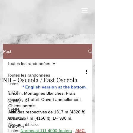
Post
Toutes les randonnées
Toutes les randonnées
NH - Osceola / East Osceola
Listes
* English version at the bottom.
NH48
Lincoln. Montagnes Blanches. Frais 
d'accès : Gratuit. Ouvert annuellement. 
52WAV - NH
Chiens permis. 
NEHH
Altitudes respectives de 1317 m (4320 ft) 
ADK46er
et de 1267 m (4156 ft). D+ 990 m. 
Niveau : difficile. 
ADK29er
Listes 
Northeast 111 4000-footers
 - 
AMC 