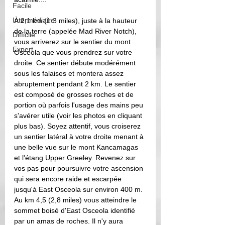
Facile
Intermédiaire
À 2,1 km (1.3 miles), juste à la hauteur 
de la terre (appelée Mad River Notch), 
Difficile
vous arriverez sur le sentier du mont 
Expert
Osceola que vous prendrez sur votre 
droite. Ce sentier débute modérément 
sous les falaises et montera assez 
abruptement pendant 2 km. Le sentier 
est composé de grosses roches et de 
portion où parfois l'usage des mains peu 
s'avérer utile (voir les photos en cliquant 
plus bas). Soyez attentif, vous croiserez 
un sentier latéral à votre droite menant à 
une belle vue sur le mont Kancamagas 
et l'étang Upper Greeley. Revenez sur 
vos pas pour poursuivre votre ascension 
qui sera encore raide et escarpée 
jusqu'à East Osceola sur environ 400 m. 
Au km 4,5 (2,8 miles) vous atteindre le 
sommet boisé d'East Osceola identifié 
par un amas de roches. Il n'y aura 