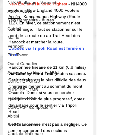
NEK Challenge - Vermont
New England Hundred Highest
- NH4000 
Footers - New England 4000 Footers
ADK - Autres
Accès 
: Kancamagus Highway (Route 
New Hampshire - Autres
112). En hiver, ce stationnement n'est 
Catskill
pas déneigé. Il faut se stationner sur le 
bord de la route ou au Trail Head des 
Maine
Hancock et marcher la route. 
Vermont
L'accès via Tripoli Road est fermé en 
hiver
Fire Tower
Ouest Canadien
Randonnée linéaire de 11 
km (6,8 miles) 
Amérique du Sud - PEROU
via Greeley Pond Trail 
(toutes saisons)
.
Cet itinéraire est le plus difficile des deux 
EUROPE - GR20
itinéraires menant au sommet du mont 
EUROPE - TMB
Osceola. Donc, si vous rechercher 
EUROPE - GR5
quelque chose de plus progressif, optez 
davantage pour le sentier via Tripoli 
EUROPE - Compostelle
Road. 
Abitibi
Cette randonnée n'est pas à négliger. Ce 
Bas-St-Laurent
sentier comprend des sections 
Capitale-Nationale