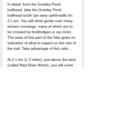
In detail, from the Greeley Pond 
trailhead, take the Greeley Pond 
trailhead south (an easy uphill walk) for 
2.1 km. You will climb gently over many 
stream crossings, many of which are to 
be crossed by footbridges or via rocks. 
The ease of this part of the hike gives no 
indication of what to expect on the rest of 
the trail. Take advantage of this calm....
At 2.1 km (1.3 miles), just above the land 
(called Mad River Notch), you will come 
to the Mount Osceola trail which you will 
take on your right. This trail starts 
moderately below the cliffs and will climb 
quite steeply for 2 km. You will come 
across a side trail to your right leading to 
a beautiful view of Mount Kancamagas 
and Upper Greeley Pond. Retrace your 
steps to continue your ascent which will 
still be steep and steep up to East 