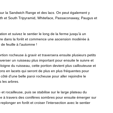
Mauricie
Montérégie
sur la Sandwich Range et des lacs. On peut également y 
rth et South Tripyramid, Whiteface, Passaconaway, Paugus et 
on et suivez le sentier le long de la ferme jusqu'à un 
ètre dans la forêt et commence une ascension modérée à 
de feuille à l'automne ! 
tion rocheuse à gravir et traversera ensuite plusieurs petits 
erser un ruisseau plus important pour ensuite le suivre et 
oigne du ruisseau, cette portion devient plus caillouteuse et 
ions en lacets qui seront de plus en plus fréquentes pour 
côté d'une belle paroi rocheuse pour aller rejoindre le 
s les arbres. 
 et rocailleuse, puis se stabilise sur le large plateau du 
e à travers des conifères sombres pour ensuite émerger sur 
plonger en forêt et croiser l'intersection avec le sentier 