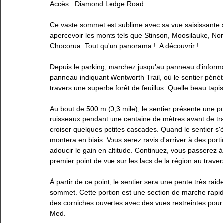
Accès 
: Diamond Ledge Road.
Estrie
Gaspésie
Lanaudière
Laurentides
Ce vaste sommet est sublime avec sa vue saisissante 
apercevoir les monts tels que Stinson, Moosilauke, No
Chocorua. Tout qu'un panorama !  A découvrir ! 
Depuis le parking, marchez jusqu'au panneau d'informati
panneau indiquant Wentworth Trail, où le sentier pén
travers une superbe forêt de feuillus. Quelle beau tapis 
Au bout de 500 m (0,3 mile), le sentier présente une por
ruisseaux pendant une centaine de mètres avant de trav
croiser quelques petites cascades. Quand le sentier s'él
montera en biais. Vous serez ravis d'arriver à des port
adoucir le gain en altitude. Continuez, vous passerez à 
premier point de vue sur les lacs de la région au traver
À partir de ce point, le sentier sera une pente très raide
sommet. Cette portion est une section de marche rapid
des corniches ouvertes avec des vues restreintes pour re
Med. 