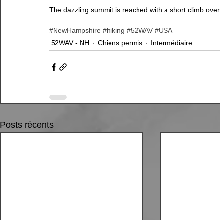
The dazzling summit is reached with a short climb over 
#NewHampshire
#hiking
#52WAV
#USA
52WAV - NH
Chiens permis
Intermédiaire
Posts récents