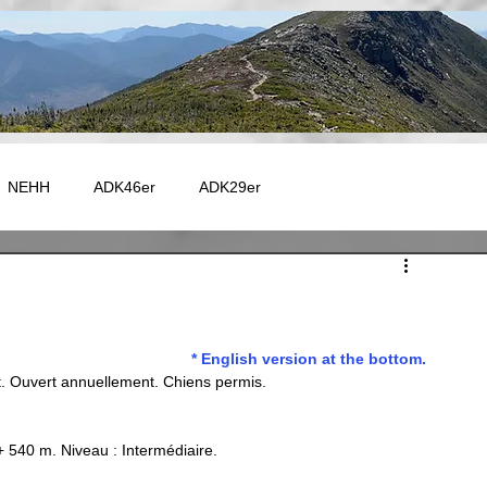
NEHH
ADK46er
ADK29er
e - Autres
Catskill
Maine
Vermont
Fire Tower
* English version at the bottom.
 - GR20
EUROPE - TMB
EUROPE - GR5
. Ouvert annuellement. Chiens permis. 
Capitale-Nationale
Charlevoix
Chaudière-Appalaches
+ 540 m. Niveau : Intermédiaire.