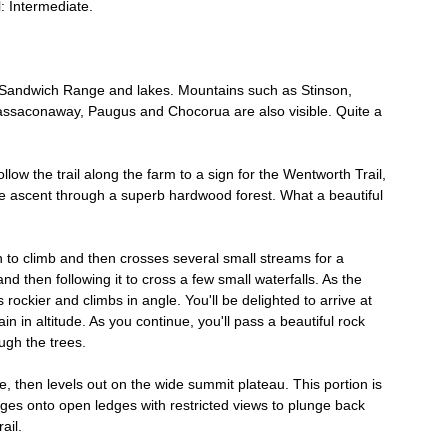
: Intermediate.
the Sandwich Range and lakes. Mountains such as Stinson, 
assaconaway, Paugus and Chocorua are also visible. Quite a 
llow the trail along the farm to a sign for the Wentworth Trail, 
e ascent through a superb hardwood forest. What a beautiful 
on to climb and then crosses several small streams for a 
 then following it to cross a few small waterfalls. As the 
ockier and climbs in angle. You'll be delighted to arrive at 
n in altitude. As you continue, you'll pass a beautiful rock 
ugh the trees. 
ope, then levels out on the wide summit plateau. This portion is 
rges onto open ledges with restricted views to plunge back 
ail. 