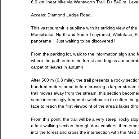
6.6 km linear hike via Wentworth Trail. D+ 540 m. Level
Access
: Diamond Ledge Road.
This vast summit is sublime with its striking view of 
Moosilauke, North and South Tripyramid, Whiteface, P
panorama !  Just waiting to be discovered ! 
From the parking lot, walk to the information sign and fo
where the path enters the forest and begins a moderat
carpet of leaves in autumn ! 
After 500 m (0.3 mile), the trail presents a rocky secti
hundred meters or so before crossing a larger stream and
trail moves away from the stream, this section becomes r
some increasingly frequent switchbacks to soften the gai
face to reach the first viewpoint of the area's lakes thro
From this point, the trail will be a very steep, rocky sl
a fast-walking section through dark conifers, then eme
into the forest and cross the intersection with the Med tr