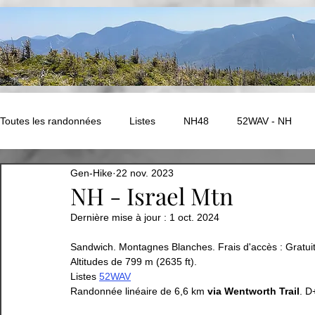
Toutes les randonnées
Listes
NH48
52WAV - NH
Gen-Hike
22 nov. 2023
NEK Challenge - Vermont
ADK - Autres
New Hampshir
NH - Israel Mtn
Dernière mise à jour :
1 oct. 2024
Ouest Canadien
Amérique du Sud - PEROU
EUROPE
Sandwich. Montagnes Blanches. Frais d'accès : Gratuit
Altitudes de 799 m (2635 ft).
Listes 
52WAV
EUROPE - Compostelle
Abitibi
Bas-St-Laurent
Randonnée linéaire de 6,6 km 
via Wentworth Trail
. D