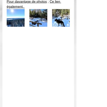
P
our davantage de photos
 ; 
Ce lien 
également
. 