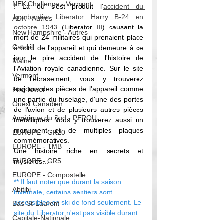
NEK Challenge - Vermont
! Là où s'est produit l'
accident du 
bombardier Liberator Harry B-24 en 
ADK - Autres
octobre 1943
 (Liberator III) causant la 
New Hampshire - Autres
mort de 24 militaires qui prenaient place 
Catskill
à bord de l'appareil et qui demeure à ce 
jour le pire accident de l'histoire de 
Maine
l'Aviation royale canadienne. 
Sur le site 
Vermont
de l'écrasement, vous y trouverez 
toujours des pièces de l'appareil comme 
Fire Tower
une partie du fuselage, d'une des portes 
Ouest Canadien
de l'avion et de plusieurs autres pièces 
Amérique du Sud - PEROU
métalliques. Vous y trouverez aussi un 
monument et de multiples plaques 
EUROPE - GR20
commémoratives.
EUROPE - TMB
Une histoire riche en secrets et 
EUROPE - GR5
mystères...
EUROPE - Compostelle
** 
Il faut noter que durant la saison 
Abitibi
hivernale, certains sentiers sont 
accessibles en ski de fond seulement. Le 
Bas-St-Laurent
site du Liberator n'est pas visible durant 
Capitale-Nationale