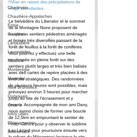
l'hiver en raison des précipitations de 
Charlevoix
neige abondantes.
Chaudière-Appalaches
Le belvédère du Liberator et le sommet 
Estrie
de la Montagne Noire proposent de 
Gaspésie
nombreux sentiers pédestres aménagés 
et 
boisés très diversifiés passant de la 
Lanaudière
forêt de feuillus à la forêt de conifères
. 
Laurentides
Vous pourrez y effectuez une belle 
randonnée en pleine forêt sur des 
Mauricie
sentiers plutôt larges et très bien balisés 
Montérégie
avec des cartes de repère placées à des 
Montréal
endroits stratégiques. Des randonnées 
de plusieurs heures sont possibles, mais 
New Brunswick
prévoyez environ 3 heures pour marcher 
Outaouais
jusqu'au site de l'écrasement et y 
revenir. 
Accompagnée de mon ami Dany, 
Ontario
nous avons choisi de former une boucle 
Infos utiles
de 12,5km en empruntant le sentier de 
Chiens permis
l'Inter-Centre pour y observer le sublime 
Lac Lézard pour poursuivre ensuite vers 
Bushwhack
le refuge du Mésangeai (puisque le site 