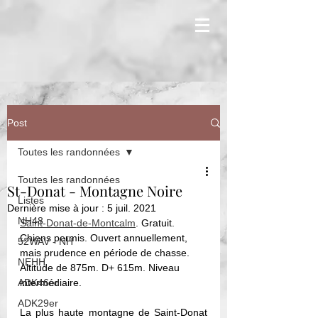
Post
Toutes les randonnées
Toutes les randonnées
St-Donat - Montagne Noire
Listes
Dernière mise à jour :
5 juil. 2021
NH48
Saint-Donat-de-Montcalm
. Gratuit. 
Chiens permis. Ouvert annuellement, 
52WAV - NH
mais prudence en période de chasse. 
NEHH
Altitude de 875m. D+ 615m. Niveau 
ADK46er
intermédiaire. 
ADK29er
La plus haute montagne de 
Saint
-
Donat  