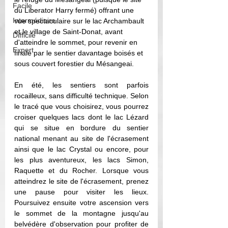
Facile
du Liberator Harry fermé) 
offrant une 
Intermédiaire
vue spectaculaire sur le lac Archambault 
et le village de Saint-Donat
, avant 
Difficile
d'atteindre le sommet, pour revenir en 
Expert
finale par le sentier davantage boisés et 
sous couvert forestier du Mésangeai. 
En été, les sentiers sont parfois 
rocailleux, sans difficulté technique. Selon 
le tracé que vous choisirez, vous pourrez 
croiser quelques lacs dont le lac Lézard 
qui se situe en bordure du sentier 
national menant au site de l'écrasement 
ainsi que le lac Crystal ou encore, pour 
les plus aventureux, les lacs Simon, 
Raquette et du Rocher. Lorsque vous 
atteindrez le site de l'écrasement, prenez 
une pause pour visiter les lieux. 
Poursuivez ensuite votre ascension vers 
le sommet de la montagne jusqu'au 
belvédère d'observation pour profiter de 