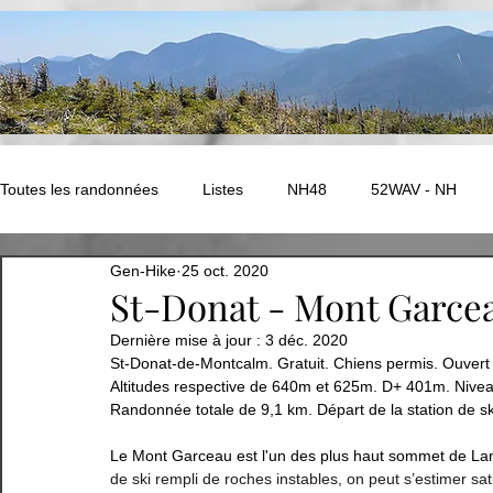
Toutes les randonnées
Listes
NH48
52WAV - NH
Gen-Hike
25 oct. 2020
NEK Challenge - Vermont
ADK - Autres
New Hampshir
St-Donat - Mont Garce
Dernière mise à jour :
3 déc. 2020
St-Donat-de-Montcalm. Gratuit. Chiens permis. Ouvert
Ouest Canadien
Amérique du Sud - PEROU
EUROPE
Altitudes respective de 640m et 625m. D+ 401m. Niveau
Randonnée totale de 9,1 km. Départ de la station de s
EUROPE - Compostelle
Abitibi
Bas-St-Laurent
Le Mont Garceau est 
l'un des plus haut sommet de La
de ski rempli de roches instables, on peut s’estimer satis