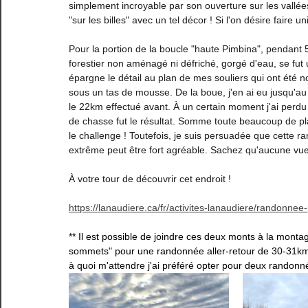
simplement incroyable par son ouverture sur les vallées
"sur les billes" avec un tel décor ! Si l'on désire faire
Estrie
Gaspésie
Lanaudière
Laurentides
Pour la portion de la boucle "haute Pimbina", pendant 5
forestier non aménagé ni défriché, gorgé d'eau, se fut 
épargne le détail au plan de mes souliers qui ont été
sous un tas de mousse. De la boue, j'en ai eu jusqu'au 
le 22km effectué avant. À un certain moment j'ai perdu
de chasse fut le résultat. Somme toute beaucoup de plai
le challenge ! Toutefois, je suis persuadée que cette 
extrême peut être fort agréable. Sachez qu'aucune vue
À votre tour de découvrir cet endroit ! 
https://lanaudiere.ca/fr/activites-lanaudiere/randonne
** Il est possible de joindre ces deux monts à la monta
sommets" pour une randonnée aller-retour de 30-31km.
à quoi m'attendre j'ai préféré opter pour deux randon