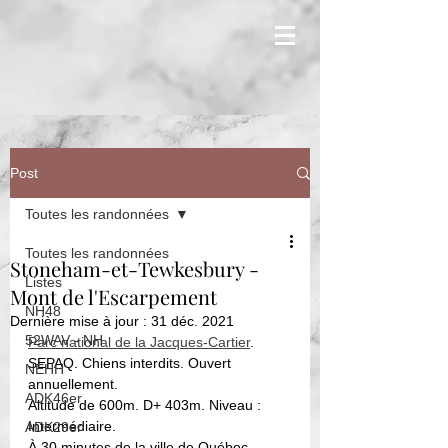
Post
Toutes les randonnées
Toutes les randonnées
Stoneham-et-Tewkesbury -
Listes
Mont de l'Escarpement
NH48
Dernière mise à jour :
31 déc. 2021
52WAV - NH
Parc national de la Jacques-Cartier
. 
SEPAQ. Chiens interdits. Ouvert 
NEHH
annuellement. 
ADK46er
Altitude de 600m. D+ 403m. Niveau : 
Intermédiaire. 
ADK29er
À 30 minutes de la ville de Québec.