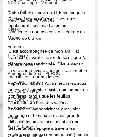
NEK Challenge - Vermont
ADK - Autres
Cette boucle d'environ 11,5 km longe la 
Rivière Jacques-Cartier. Il vous ait 
New Hampshire - Autres
également possible d'effectuer 
Catskill
simplement une ascension linéaire plus 
Maine
courte de 8,3 km. 
Vermont
C'est accompagnée de mon ami Pat 
Fire Tower
Larouche, avant le lever du soleil que j'ai 
débuté cette randonnée. Dès le départ, 
Ouest Canadien
la vue sur la rivière Jacques-Cartier et le 
Amérique du Sud - PEROU
massif des Laurentides est 
EUROPE - GR20
impressionnante ! Vous marcherez sous 
un couvert forestier mixte dominé par les 
EUROPE - TMB
conifères, tandis que les feuillus 
EUROPE - GR5
s'installent au fond des vallées 
EUROPE - Compostelle
encaissées. Le sentier est large, bien 
aménagé et bien balisé, sans grande 
Abitibi
difficulté technique si ce n'est qu'une 
Bas-St-Laurent
descente plus apique à travers les 
roches une fois le sommet passé (boucle 
Capitale-Nationale