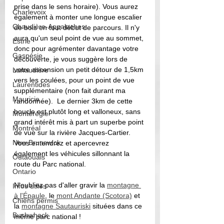
prise dans le sens horaire). Vous aurez 
Charlevoix
également à monter une longue escalier 
Chaudière-Appalaches
de bois en tout début de parcours. Il n'y 
aura qu'un seul point de vue au sommet, 
Estrie
donc pour agrémenter davantage votre 
Gaspésie
découverte, je vous suggère lors de 
votre ascension un petit détour de 1,5km 
Lanaudière
vers les coulées, pour un point de vue 
Laurentides
supplémentaire (non fait durant ma 
Mauricie
randonnée).  Le dernier 3km de cette 
boucle est plutôt long et valloneux, sans 
Montérégie
grand intérêt mis à part un superbe point 
Montréal
de vue sur la rivière Jacques-Cartier. 
New Brunswick
Vous entendrez et apercevrez 
également les véhicules sillonnant la 
Outaouais
route du Parc national.  
Ontario
N'oubliez pas d'aller gravir la 
montagne 
Infos utiles
à l'Épaule
,
 le 
mont Andante (Scotora)
 et 
Chiens permis
la 
montagne Sautauriski
 situées dans ce 
Bushwhack
même parc national ! 