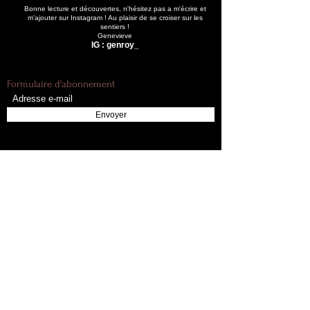
Bonne lecture et découvertes, n'hésitez pas a m'écrire et
m'ajouter sur Instagram ! Au plaisir de se croiser sur les
sentiers !
Genevieve
IG : genroy_
Formulaire d'abonnement
Envoyer
Accueil
New Brunswick
Toutes les
New Brunswick -
randonnées
Carleton, Head et
Listes
Sagamook