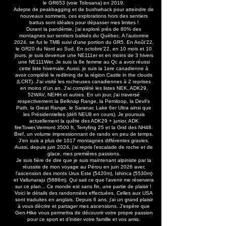
le GR653 (voie Tolosana) en 2019.
Adepte de peakbagging et de bushwhack pour atteindre de
nouveaux sommets, ces explorations hors des sentiers
battus sont idéales pour dépasser mes limites !
Durant la pandémie, j'ai exploré près de 80% des
montagnes sur sentiers balisés du Québec. A l'automne
2024, se fut le TMB suivi d'une portion du GR5. En Août'22,
le GR20 du Nord au Sud. En octobre'22, en 10 mois et 10
jours, je suis devenue une NE111er et en moins de 3 hivers
une NE111Wer. Je suis la 8e femme au Qc a avoir réussi
cette liste hivernale. Aussi, je suis la 1ere canadienne à
avoir complété le redlining de la région Castle in the clouds
(LCRT). J'ai visité les rocheuses canadiennes à 2 reprises
en moins d'un an. J'ai complété les listes NEK, ADK29,
52WAV, NEHH et autres. En un jour, j'ai traversé
respectivement la Belknap Range, la Pemiloop, la Devil's
Path, la Great Range, le Saranac Lake 6er Ultra ainsi que
les Présidentielles (défi NEU8 en cours). Je poursuis
actuellement la quête des ADK29 + junior, ADK
fireTower,Vermont 3500 ft, Terryfing 25 et la Grid des NH48.
Bref, un volume impressionnant de rando en peu de temps.
J'en suis a plus de 1017 montagnes différentes gravies.
Aussi, depuis juin 2024, j'ai repris l'escalade de roche et de
glace, mes premières passions.
Je suis fière de dire que je suis maintenant alpiniste par la
réussite de mon voyage au Pérou en juin 2026 avec
l'ascension des monts Urus Este (5420m), Ishinca (5530m)
et Vallunaraju (5686m). Qui sait ce que l'avenir me réservera
sur ce plan... Ce monde est sans fin, une partie de plaisir !
Voici le détails des randonnées effectuées. Celles aux USA
sont traduites en anglais. Depuis 6 ans, j'ai un grand plaisir
à vous décrire et partager mes ascensions. J’espère que
Gen-Hike vous permettra de découvrir votre propre passion
pour ce sport et d’initier votre famille et vos amis.