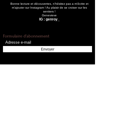
Bonne lecture et découvertes, n'hésitez pas a m'écrire et
m'ajouter sur Instagram ! Au plaisir de se croiser sur les
sentiers !
Genevieve
IG : genroy_
Formulaire d'abonnement
Envoyer
Accueil
Toutes les randonnées
Toutes les randonnées
New Brunswick -
Carleton, Head et
Listes
Sagamook
NH48