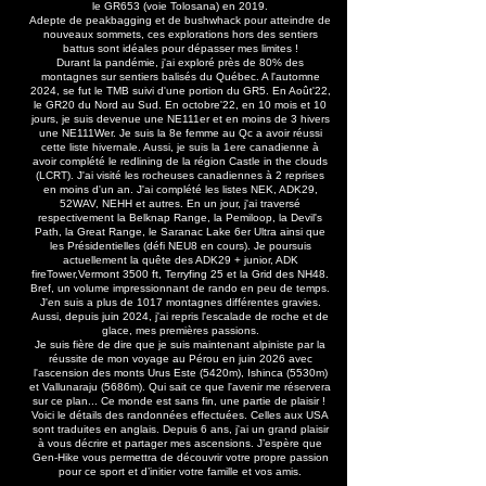
le GR653 (voie Tolosana) en 2019.
Adepte de peakbagging et de bushwhack pour atteindre de
nouveaux sommets, ces explorations hors des sentiers
battus sont idéales pour dépasser mes limites !
Durant la pandémie, j'ai exploré près de 80% des
montagnes sur sentiers balisés du Québec. A l'automne
2024, se fut le TMB suivi d'une portion du GR5. En Août'22,
le GR20 du Nord au Sud. En octobre'22, en 10 mois et 10
jours, je suis devenue une NE111er et en moins de 3 hivers
une NE111Wer. Je suis la 8e femme au Qc a avoir réussi
cette liste hivernale. Aussi, je suis la 1ere canadienne à
avoir complété le redlining de la région Castle in the clouds
(LCRT). J'ai visité les rocheuses canadiennes à 2 reprises
en moins d'un an. J'ai complété les listes NEK, ADK29,
52WAV, NEHH et autres. En un jour, j'ai traversé
respectivement la Belknap Range, la Pemiloop, la Devil's
Path, la Great Range, le Saranac Lake 6er Ultra ainsi que
les Présidentielles (défi NEU8 en cours). Je poursuis
actuellement la quête des ADK29 + junior, ADK
fireTower,Vermont 3500 ft, Terryfing 25 et la Grid des NH48.
Bref, un volume impressionnant de rando en peu de temps.
J'en suis a plus de 1017 montagnes différentes gravies.
Aussi, depuis juin 2024, j'ai repris l'escalade de roche et de
glace, mes premières passions.
Je suis fière de dire que je suis maintenant alpiniste par la
réussite de mon voyage au Pérou en juin 2026 avec
l'ascension des monts Urus Este (5420m), Ishinca (5530m)
et Vallunaraju (5686m). Qui sait ce que l'avenir me réservera
sur ce plan... Ce monde est sans fin, une partie de plaisir !
Voici le détails des randonnées effectuées. Celles aux USA
sont traduites en anglais. Depuis 6 ans, j'ai un grand plaisir
à vous décrire et partager mes ascensions. J’espère que
Gen-Hike vous permettra de découvrir votre propre passion
pour ce sport et d’initier votre famille et vos amis.