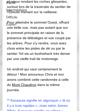
pluvieux rendant les roches glissantes, 
Facile
surtout lors de la traversée du sentier de 
Intermédiaire
l’Éboulis menant sur la caillasse.
Difficile
Pour atteindre le sommet Ouest, offrant 
Expert
une belle vue, mais pas autant que sur 
le sommet principale en raison de la 
présence de télésièges et vue coupé par 
les arbres. Pour s'y rendre, vous avez 
choix entre les pistes de ski ou par le 
sentier Yol via un bushwhack très dense 
par une vieille trail de motoneige.
Un endroit qui vaut certainement le 
détour ! Mon amoureux Chris et moi 
avons combiné cette randonnée à celle 
du 
Mont Chaudron
 dans la même 
journée. 
** Kanasuta signifie en algonquin « là où 
il y a trois rapides », mais selon James 
White, Kanasuta signifie en ojibwe « 