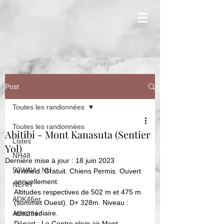
Post
Toutes les randonnées
Toutes les randonnées
Abitibi - Mont Kanasuta (Sentier
Listes
Yol)
NH48
Dernière mise à jour :
18 juin 2023
52WAV - NH
Arntfield. Gratuit. Chiens Permis. Ouvert 
annuellement. 
NEHH
Altitudes respectives de 502 m et 475 m 
ADK46er
(sommet Ouest). D+ 328m. Niveau : 
Intermédiaire.
ADK29er
Départ :
 Le Centre plein air Mont 