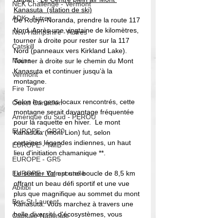
NEK Challenge - Vermont
Kanasuta  (station de ski)
ADK - Autres
De Rouyn-Noranda, prendre la route 117 
Nord. Après une vingtaine de kilomètres, 
New Hampshire - Autres
tourner à droite pour rester sur la 117 
Catskill
Nord (panneaux vers Kirkland Lake). 
Maine
Tourner à droite sur le chemin du Mont 
Kanasuta et continuer jusqu’à la 
Vermont
montagne.
Fire Tower
Selon les gens locaux rencontrés, cette 
Ouest Canadien
montagne serait davantage fréquentée 
Amérique du Sud - PEROU
pour la raquette en hiver.  Le mont 
EUROPE - GR20
Kanasuta (mont Lion) fut, selon 
certaines légendes indiennes, un haut 
EUROPE - TMB
lieu d'initiation chamanique **.
EUROPE - GR5
EUROPE - Compostelle
Le sentier Yol
 est une boucle de 8,5 km 
offrant un beau défi sportif et une vue 
Abitibi
plus que magnifique au sommet du mont 
Bas-St-Laurent
Kanasuta. Vous marchez à travers une 
belle diversité d'écosystèmes, vous 
Capitale-Nationale