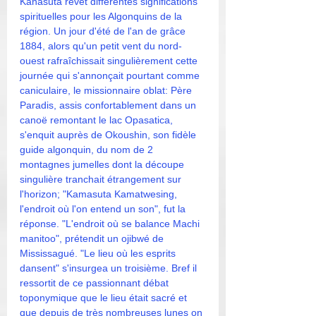
Kanasuta revêt différentes significations 
spirituelles pour les Algonquins de la 
région. Un jour d'été de l'an de grâce 
1884, alors qu'un petit vent du nord-
ouest rafraîchissait singulièrement cette 
journée qui s'annonçait pourtant comme 
caniculaire, le missionnaire oblat: Père 
Paradis, assis confortablement dans un 
canoë remontant le lac Opasatica, 
s'enquit auprès de Okoushin, son fidèle 
guide algonquin, du nom de 2 
montagnes jumelles dont la découpe 
singulière tranchait étrangement sur 
l'horizon; "Kamasuta Kamatwesing, 
l'endroit où l'on entend un son", fut la 
réponse. "L'endroit où se balance Machi 
manitoo", prétendit un ojibwé de 
Mississagué. "Le lieu où les esprits 
dansent" s'insurgea un troisième. Bref il 
ressortit de ce passionnant débat 
toponymique que le lieu était sacré et 
que depuis de très nombreuses lunes on 