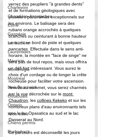
verrez des peupliers "à grandes dents" 
Charlevoix
et de formations géologiques avec 
Chaudière-Appalaches
plusieurs panoramas exceptionnels sur 
les environs. Le balisage sera des 
Estrie
rubans orange accrochés à quelques 
Gaspésie
branches ou ceinturant à bonne hauteur 
un tronc en bord de piste et quelques 
Lanaudière
pancartes. Effectuée dans le sens anti-
Laurentides
horaire, la montée en "face de singe" ne 
Mauricie
sera pas de tout repos, mais vous offrira 
un défi fort intéressant. Vous aurez le 
Montérégie
choix d'un cordage ou de longer la crête 
Montréal
rocheuse pour faciliter votre ascension. 
New Brunswick
Arrivés au sommet, vous serez charmés 
par la vue décrochée sur le 
mont 
Outaouais
Chaudron
, les 
collines Kekeko
 et sur les 
Ontario
nombreux plans d'eau environnants tels 
que le lac Opasatica au sud et le lac 
Infos utiles
Dasserat au Nord. 
Chiens permis
Bushwhack
Ce parcours est déconseillé les jours 