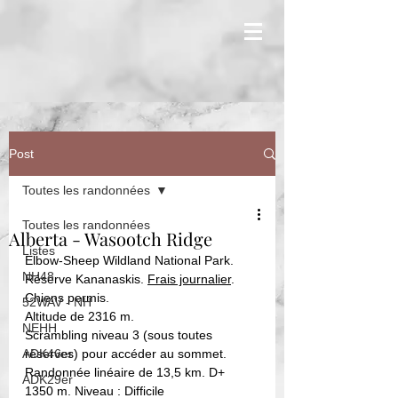
Post
Toutes les randonnées
Toutes les randonnées
Alberta - Wasootch Ridge
Listes
Elbow-Sheep Wildland National Park. 
NH48
Réserve Kananaskis. 
Frais journalier
. 
Chiens permis. 
52WAV - NH
Altitude de 2316 m. 
NEHH
Scrambling niveau 3 (sous toutes 
ADK46er
réserves) pour accéder au sommet.
Rando
nnée linéaire de 13,5 km. D+ 
ADK29er
1350 m. Niveau : Difficile  