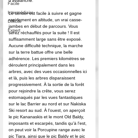
d'avalanche.
Facile
Intermédiaire
Le sentier est facile à suivre et gagne 
rapidement en altitude, un vrai casse-
Difficile
jambes en début de parcours. Vous 
Expert
serez réchauffés pour la suite ! Il est 
suffisamment large sans être exposé. 
Aucune difficulté technique, la marche 
sur la terre battue offre une belle 
adhérence. Les premiers kilomètres se 
déroulent principalement dans les 
arbres, avec des vues occasionnelles ici 
et là, puis les arbres disparaissent 
progressivement. À la sortie de la forêt 
pour rejoindre la crête, vous serez 
estomaqués par les vues fantastiques 
sur le lac Barrier au nord et sur Nakiska 
Ski resort au sud. À l'ouest, on aperçoit 
le pic Kananaskis et le mont Old Baldy, 
imposants et escarpés, tandis qu'à l'est, 
on peut voir la Porcupine range avec le 
pic Tiara, ainsi que le pic Baldy et le pic 