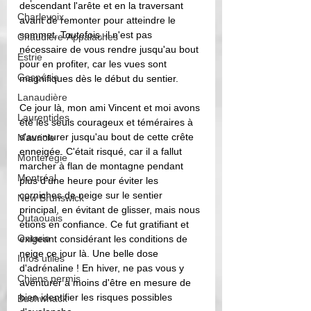
descendant l'arête et en la traversant 
Charlevoix
avant de remonter pour atteindre le 
sommet. Toutefois, il n'est pas 
Chaudière-Appalaches
nécessaire de vous rendre jusqu'au bout 
Estrie
pour en profiter, car les vues sont 
Gaspésie
magnifiques dès le début du sentier. 
Lanaudière
Ce jour là, mon ami Vincent et moi avons 
Laurentides
été les seuls courageux et téméraires à 
s'aventurer jusqu'au bout de cette crête 
Mauricie
enneigée. C'était risqué, car il a fallut 
Montérégie
marcher à flan de montagne pendant 
Montréal
plus d'une heure pour éviter les 
corniches de neige sur le sentier 
New Brunswick
principal, en évitant de glisser, mais nous 
Outaouais
étions en confiance. Ce fut gratifiant et 
Ontario
exigeant considérant les conditions de 
neige ce jour là. Une belle dose 
Infos utiles
d'adrénaline ! En hiver, ne pas vous y 
Chiens permis
aventurer à moins d'être en mesure de 
bien identifier les risques possibles 
Bushwhack