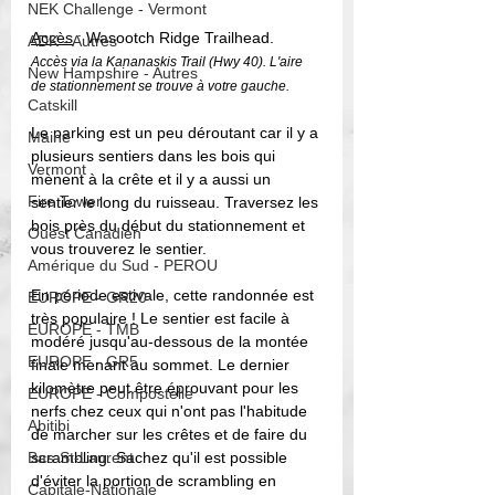
NEK Challenge - Vermont
Accès
 : Wasootch Ridge Trailhead.
ADK - Autres
Accès via la Kananaskis Trail (Hwy 40). L'aire 
New Hampshire - Autres
de stationnement se trouve à votre gauche.
Catskill
Le parking est un peu déroutant car il y a 
Maine
plusieurs sentiers dans les bois qui 
Vermont
mènent à la crête et il y a aussi un 
Fire Tower
sentier le long du ruisseau. Traversez les 
bois près du début du stationnement et 
Ouest Canadien
vous trouverez le sentier.
Amérique du Sud - PEROU
En période estivale, cette randonnée est 
EUROPE - GR20
très populaire ! Le sentier est facile à 
EUROPE - TMB
modéré jusqu'au-dessous de la montée 
EUROPE - GR5
finale menant au sommet. Le dernier 
kilomètre peut être éprouvant pour les 
EUROPE - Compostelle
nerfs chez ceux qui n'ont pas l'habitude 
Abitibi
de marcher sur les crêtes et de faire du 
Bas-St-Laurent
scrambling. Sachez qu'il est possible 
d'éviter la portion de scrambling en 
Capitale-Nationale