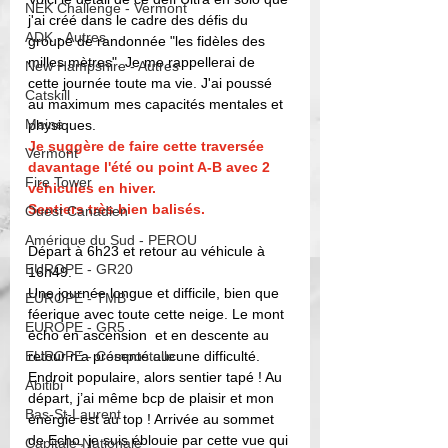
NEK Challenge - Vermont
j'ai créé dans le cadre des défis du 
ADK - Autres
groupe de randonnée "les fidèles des 
milles mètres". Je me rappellerai de 
New Hampshire - Autres
cette journée toute ma vie. J'ai poussé 
Catskill
au maximum mes capacités mentales et 
Maine
physiques. 
Je suggère de faire cette traversée 
Vermont
davantage l'été ou point A-B avec 2 
Fire Tower
véhicules en hiver.
Sentiers très bien balisés. 
Ouest Canadien
Amérique du Sud - PEROU
Départ à 6h23 et retour au véhicule à 
EUROPE - GR20
16h49.
Une journée longue et difficile, bien que 
EUROPE - TMB
féerique avec toute cette neige. Le mont 
EUROPE - GR5
écho en ascension  et en descente au 
EUROPE - Compostelle
retour n’a présenté aucune difficulté. 
Endroit populaire, alors sentier tapé ! Au 
Abitibi
départ, j’ai même bcp de plaisir et mon 
Bas-St-Laurent
énergie est au top ! Arrivée au sommet 
de Echo, je suis éblouie par cette vue qui 
Capitale-Nationale