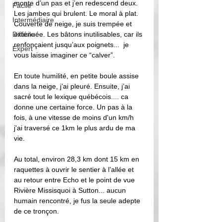
monte d’un pas et j’en redescend deux. 
Facile
Les jambes qui brulent. Le moral à plat. 
Intermédiaire
Couverte de neige, je suis trempée et 
Difficile
exténuée. Les bâtons inutilisables, car ils 
renfonçaient jusqu’aux poignets...  je 
Expert
vous laisse imaginer ce “calver”.
En toute humilité, en petite boule assise 
dans la neige, j’ai pleuré. Ensuite, j’ai 
sacré tout le lexique québécois.... ca 
donne une certaine force. Un pas à la 
fois, à une vitesse de moins d'un km/h 
j'ai traversé ce 1km le plus ardu de ma 
vie. 
Au total, environ 28,3 km dont 15 km en 
raquettes à ouvrir le sentier à l’allée et 
au retour entre Echo et le point de vue 
Rivière Missisquoi à Sutton... aucun 
humain rencontré, je fus la seule adepte 
de ce tronçon.