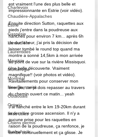
est vraiment l'une des plus belle et 
Charlevoix
impressionnante en Estrie (voir vidéo).
Chaudière-Appalaches
Ensuite direction Sutton, raquettes aux 
Estrie
pieds j’entre dans la poudreuse aux 
Gaspésie
hanches pour environ 7 km... après 6h 
de dur labeur, j’ai pris la décision de 
Lanaudière
laisser tombé le round top quand ma 
Laurentides
montre a sonné 14,5km à mon arrivée 
Mauricie
au point de vue sur la rivière Missisquoi. 
Une belle découverte. Vraiment 
Montérégie
magnifique!! (voir photos et vidéo). 
Montréal
Ravitaillements pour conserver mon 
New Brunswick
énergie, car je dois repasser au travers 
du chemin ouvert ce matin... yeah 
Outaouais
Ontario
J’ai flanché entre le km 19-20km durant 
la dernière grosse ascension. Il n'y a 
Infos utiles
aucune prise pour les raquettes en 
Chiens permis
raison de la poudreuse, ça renfonce, je 
Bushwhack
tombe continuellement et ça glisse. Je 