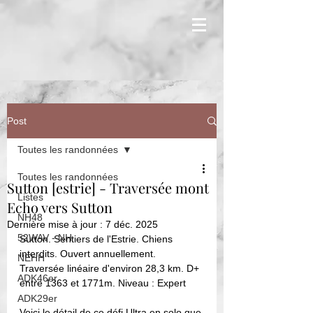
Post
Toutes les randonnées
Toutes les randonnées
Sutton [estrie] - Traversée mont
Listes
Echo vers Sutton
NH48
Dernière mise à jour :
7 déc. 2025
52WAV - NH
Sutton. Sentiers de l'Estrie. Chiens 
interdits. Ouvert annuellement. 
NEHH
Traversée linéaire d'environ 28,3 km. D+ 
ADK46er
entre 1363 et 1771m. Niveau : Expert
ADK29er
Voici le détail de ce défi Ultra en solo que 