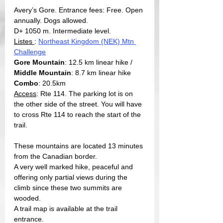
Avery’s Gore. Entrance fees: Free. Open 
annually. Dogs allowed.
D+ 1050 m. Intermediate level.
Listes 
: 
Northeast Kingdom (NEK) Mtn 
Challenge
Gore Mountain
: 12.5 km linear hike / 
Middle Mountain
: 8.7 km linear hike
Combo
: 20.5km
Access
: Rte 114. The parking lot is on 
the other side of the street. You will have 
to cross Rte 114 to reach the start of the 
trail.
These mountains are located 13 minutes 
from the Canadian border.
A very well marked hike, peaceful and 
offering only partial views during the 
climb since these two summits are 
wooded.
A trail map is available at the trail 
entrance.