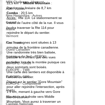
NEK Challenge - Vermont
12,5 km  /  
Middle Mountain 
: 
Randonnée linéaire de 8,7 km
ADK - Autres
Combo 
: 20,5 km
New Hampshire - Autres
Accès 
: Rte 114. Le stationnement se 
Catskill
trouve de l'autre côté de la rue. Il vous 
faudra traverser la Rte 114 pour 
Maine
rejoindre le départ du sentier.  
Vermont
Ces montagnes sont situées à 13 
Fire Tower
minutes de la frontière canadienne. 
Ouest Canadien
Une randonnée très bien balisée, 
Amérique du Sud - PEROU
paisible et n'offrant que des vues 
partielles lors de la montée puisque ces 
EUROPE - GR20
deux sommets sont boisés. 
EUROPE - TMB
Une carte des sentiers est disponible à 
EUROPE - GR5
l'entrée du sentier. 
Départ sur le sentier "Gore Mountain" 
EUROPE - Compostelle
pour aller rejoindre l'intersection, après 
Abitibi
1.9 km, menant à gauche vers Gore 
Mountain et à droite vers Middle 
Bas-St-Laurent
Mountain. Vous aurez à traverser un 
Capitale-Nationale