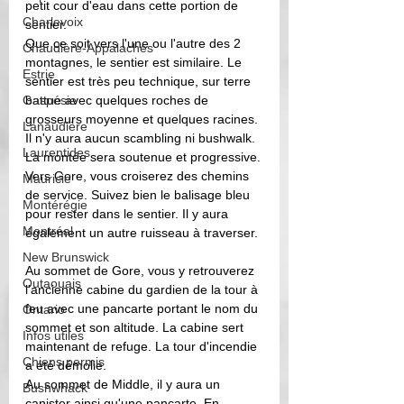
petit cour d'eau dans cette portion de 
Charlevoix
sentier. 
Que ce soit vers l'une ou l'autre des 2 
Chaudière-Appalaches
montagnes, le sentier est similaire. Le 
Estrie
sentier est très peu technique, sur terre 
Gaspésie
battue avec quelques roches de 
grosseurs moyenne et quelques racines. 
Lanaudière
Il n'y aura aucun scambling ni bushwalk. 
Laurentides
La montée sera soutenue et progressive.
Vers Gore, vous croiserez des chemins 
Mauricie
de service. Suivez bien le balisage bleu 
Montérégie
pour rester dans le sentier. Il y aura 
Montréal
également un autre ruisseau à traverser. 
New Brunswick
Au sommet de Gore, vous y retrouverez 
Outaouais
l'ancienne cabine du gardien de la tour à 
feu avec une pancarte portant le nom du 
Ontario
sommet et son altitude. La cabine sert 
Infos utiles
maintenant de refuge. La tour d'incendie 
Chiens permis
a été démolie. 
Au sommet de Middle, il y aura un 
Bushwhack
canister ainsi qu'une pancarte. En 