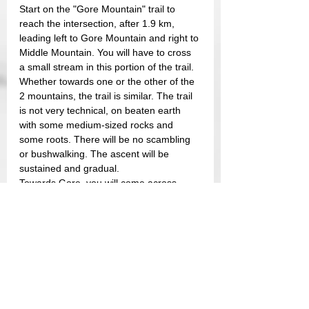
Start on the "Gore Mountain" trail to 
reach the intersection, after 1.9 km, 
leading left to Gore Mountain and right to 
Middle Mountain. You will have to cross 
a small stream in this portion of the trail.
Whether towards one or the other of the 
2 mountains, the trail is similar. The trail 
is not very technical, on beaten earth 
with some medium-sized rocks and 
some roots. There will be no scambling 
or bushwalking. The ascent will be 
sustained and gradual.
Towards Gore, you will come across 
service roads. Be sure to follow the blue 
markings to stay on the trail. There will 
also be another stream to cross.
At the top of Gore, you will find the old 
cabin of the fire tower keeper with a sign 
with the name of the summit and its 
altitude. The cabin now serves as a 