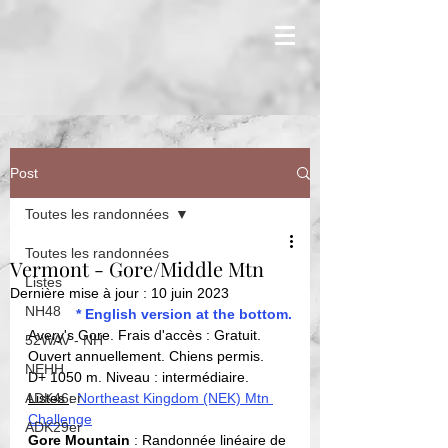
Post
Toutes les randonnées
Toutes les randonnées
Vermont - Gore/Middle Mtn
Listes
Dernière mise à jour :
10 juin 2023
NH48
* English version at the bottom.
Avery's Gore. Frais d'accès : Gratuit. 
52WAV - NH
Ouvert annuellement. Chiens permis. 
NEHH
D+ 1050 m. Niveau : intermédiaire. 
ADK46er
Listes 
: 
Northeast Kingdom (NEK) Mtn 
Challenge
ADK29er
Gore Mountain
 : Randonnée linéaire de 