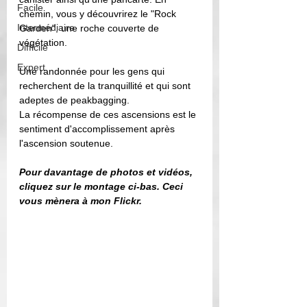
Facile
chemin, vous y découvrirez le "Rock 
Intermédiaire
Garden", une roche couverte de 
végétation. 
Difficile
Expert
Une randonnée pour les gens qui 
recherchent de la tranquillité et qui sont 
adeptes de peakbagging. 
La récompense de ces ascensions est le 
sentiment d'accomplissement après 
l'ascension soutenue.
Pour davantage de photos et vidéos, 
cliquez sur le montage ci-bas. Ceci 
vous mènera à mon Flickr. 