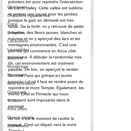
premiers km pour rejoindre l'intersection 
Charlevoix
de Larch Valley. Cette vallée est sublime 
et permet une pause pour les jambes 
Chaudière-Appalaches
puisque le gain en dénivelé est très 
Estrie
faible. De la forêt, on y retrouve de petits 
Gaspésie
arbustes, des fleurs jaunes, blanches et 
mauves et on y aperçoit des lacs et les 
Lanaudière
montagnes environnantes. C'est une 
Laurentides
journée qui commence en force côté 
panorama. À débuter la randonnée très 
Mauricie
tôt, cet environnement est vraiment 
Montérégie
paisible. De loin, on aperçoit le sentier 
Montréal
Sentinel Pass qui grimpe en lacets 
jusqu'au col où il faut se rendre avant de 
New Brunswick
rejoindre le mont Temple. Également, les 
Outaouais
monts Eiffel et Pinnacle qui nous 
entourent sont imposants dans le 
Ontario
paysage. 
Infos utiles
Chiens permis
Au col, c'est le moment de revêtir le 
casque. C'est un départ vers le mont 
Bushwhack
Temple ! 