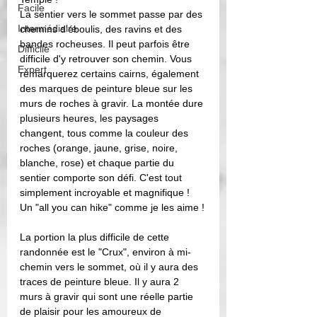
Facile
La sentier vers le sommet passe par des 
Intermédiaire
chemins d'éboulis, des ravins et des 
bandes rocheuses. Il peut parfois être 
Difficile
difficile d'y retrouver son chemin. Vous 
Expert
remarquerez certains cairns, également 
des marques de peinture bleue sur les 
murs de roches à gravir. La montée dure 
plusieurs heures, les paysages 
changent, tous comme la couleur des 
roches (orange, jaune, grise, noire, 
blanche, rose) et chaque partie du 
sentier comporte son défi. C'est tout 
simplement incroyable et magnifique ! 
Un "all you can hike" comme je les aime !
La portion la plus difficile de cette 
randonnée est le "Crux", environ à mi-
chemin vers le sommet, où il y aura des 
traces de peinture bleue. Il y aura 2 
murs à gravir qui sont une réelle partie 
de plaisir pour les amoureux de 