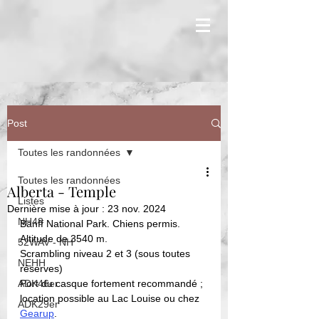
Post
Toutes les randonnées
Toutes les randonnées
Alberta - Temple
Listes
Dernière mise à jour :
23 nov. 2024
NH48
Banff National Park. Chiens permis. 
Altitude de 3540 m. 
52WAV - NH
Scrambling niveau 2 et 3 (sous toutes 
NEHH
réserves)
ADK46er
Port du casque fortement recommandé ; 
location possible au Lac Louise ou chez 
ADK29er
Gearup
.