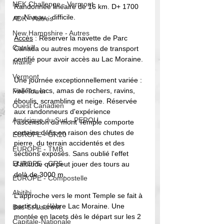
NEK Challenge - Vermont
Randonnée linéaire de 16 km. D+ 1700 
m. Niveau : difficile. 
ADK - Autres
New Hampshire - Autres
Accès
 : Réserver la navette de Parc 
Catskill
Canada ou autres moyens de transport 
certifié pour avoir accès au Lac Moraine. 
Maine
Vermont
Une journée exceptionnellement variée : 
vallées, lacs, amas de rochers, ravins, 
Fire Tower
éboulis, scrambling et neige. Réservée 
Ouest Canadien
aux randonneurs d'expérience 
Amérique du Sud - PEROU
l'ascension du mont Temple comporte 
certains défis en raison des chutes de 
EUROPE - GR20
pierre, du terrain accidentés et des 
EUROPE - TMB
sections exposés. Sans oublié l'effet 
EUROPE - GR5
d'altitude qui peut jouer des tours au 
delà de 3000 m.
EUROPE - Compostelle
Abitibi
L'approche vers le mont Temple se fait à 
partir du célèbre Lac Moraine. Une 
Bas-St-Laurent
montée en lacets dès le départ sur les 2 
Capitale-Nationale