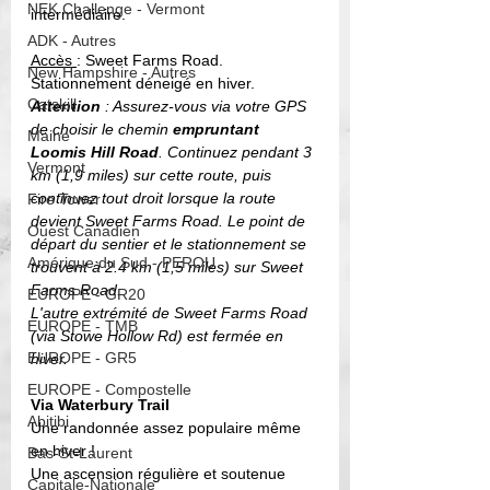
NEK Challenge - Vermont
intermédiaire. 
ADK - Autres
Accès 
: 
Sweet Farms Road. 
New Hampshire - Autres
Stationnement déneigé en hiver.
Catskill
Attention 
: Assurez-vous via votre GPS 
de choisir le chemin 
empruntant 
Maine
Loomis Hill Road
. Continuez pendant 3 
Vermont
km (1,9 miles) sur cette route, puis 
continuez tout droit lorsque la route 
Fire Tower
devient Sweet Farms Road. Le point de 
Ouest Canadien
départ du sentier et le stationnement se 
Amérique du Sud - PEROU
trouvent à 2.4 km (1,5 miles) sur Sweet 
Farms Road. 
EUROPE - GR20
L'autre extrémité de Sweet Farms Road 
EUROPE - TMB
(via Stowe Hollow Rd) est fermée en 
EUROPE - GR5
hiver.
EUROPE - Compostelle
Via Waterbury Trail
Abitibi
Une randonnée assez populaire même 
en hiver !
Bas-St-Laurent
Une ascension régulière et soutenue 
Capitale-Nationale