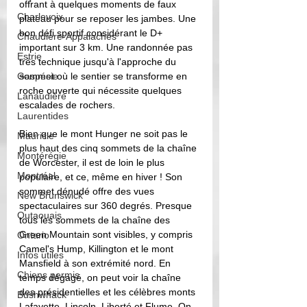
offrant à quelques moments de faux 
Charlevoix
plateau pour se reposer les jambes. Une 
bon défi sportif considérant le D+ 
Chaudière-Appalaches
important sur 3 km. Une randonnée pas 
Estrie
très technique jusqu'à l'approche du 
Gaspésie
sommet où le sentier se transforme en 
roche ouverte qui nécessite quelques 
Lanaudière
escalades de rochers. 
Laurentides
Bien que le mont Hunger ne soit pas le 
Mauricie
plus haut des cinq sommets de la chaîne 
Montérégie
de Worcester, il est de loin le plus 
Montréal
populaire, et ce, même en hiver ! Son 
sommet dénudé offre des vues 
New Brunswick
spectaculaires sur 360 degrés. Presque 
Outaouais
tous les sommets de la chaîne des 
Green Mountain sont visibles, y compris 
Ontario
Camel's Hump, Killington et le mont 
Infos utiles
Mansfield à son extrémité nord. En 
Chiens permis
temps dégagé, on peut voir la chaîne 
des présidentielles et les célèbres monts 
Bushwhack
Lafayette, Lincoln, Liberté et Flume. On 