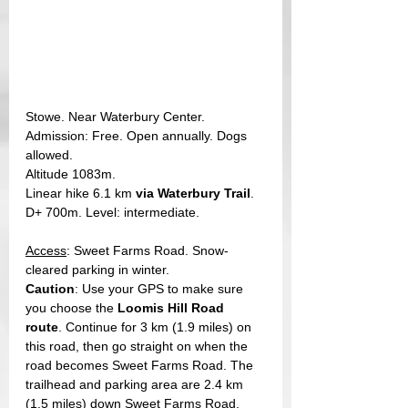
Stowe. Near Waterbury Center. 
Admission: Free. Open annually. Dogs 
allowed. 
Altitude 1083m. 
Linear hike 6.1 km 
via Waterbury Trail
. 
D+ 700m. Level: intermediate. 
Access
: Sweet Farms Road. Snow-
cleared parking in winter.
Caution
: Use your GPS to make sure 
you choose the
 Loomis Hill Road 
route
. Continue for 3 km (1.9 miles) on 
this road, then go straight on when the 
road becomes Sweet Farms Road. The 
trailhead and parking area are 2.4 km 
(1.5 miles) down Sweet Farms Road. 