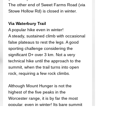
The other end of Sweet Farms Road (via 
Stowe Hollow Rd) is closed in winter.
Via Waterbury Trail
A popular hike even in winter!
A steady, sustained climb with occasional 
false plateaus to rest the legs. A good 
sporting challenge considering the 
significant D+ over 3 km. Not a very 
technical hike until the approach to the 
summit, when the trail turns into open 
rock, requiring a few rock climbs. 
Although Mount Hunger is not the 
highest of the five peaks in the 
Worcester range, it is by far the most 
popular, even in winter! Its bare summit 
offers spectacular 360-degree views. 
Almost all the peaks in the Green 
Mountain range are visible, including 
Camel's Hump, Killington and Mount 