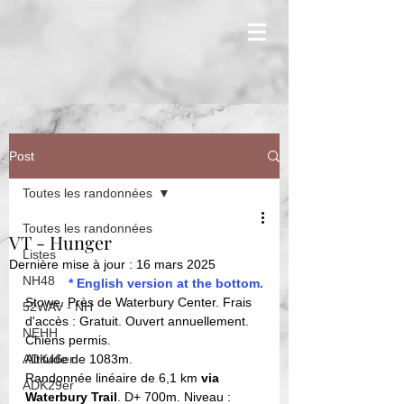
Post
Toutes les randonnées
Toutes les randonnées
VT - Hunger
Listes
Dernière mise à jour :
16 mars 2025
NH48
* English version at the bottom.
Stowe. Près de Waterbury Center. Frais 
52WAV - NH
d'accès : Gratuit. Ouvert annuellement. 
NEHH
Chiens permis. 
ADK46er
Altitude de 1083m. 
Randonnée linéaire de 6,1 km 
via 
ADK29er
Waterbury Trail
. D+ 700m. Niveau : 