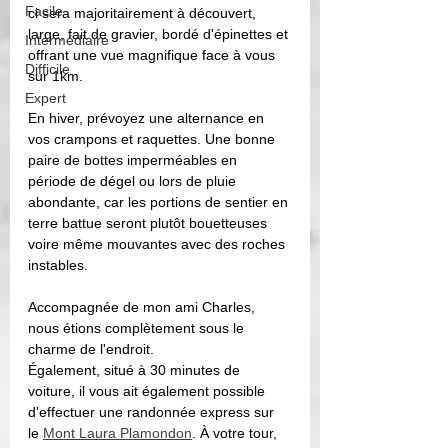
Facile
ci sera majoritairement à découvert, 
large, fait de gravier, bordé d'épinettes et 
Intermédiaire
offrant une vue magnifique face à vous 
Difficile
sur 1km.
Expert
En hiver, prévoyez une alternance en 
vos crampons et raquettes. Une bonne 
paire de bottes imperméables en 
période de dégel ou lors de pluie 
abondante, car les portions de sentier en 
terre battue seront plutôt bouetteuses 
voire même mouvantes avec des roches 
instables.
Accompagnée de mon ami Charles, 
nous étions complètement sous le 
charme de l'endroit. 
Également, situé à 30 minutes de 
voiture, il vous ait également possible 
d'effectuer une randonnée express sur 
le 
Mont Laura Plamondon
. À votre tour, 