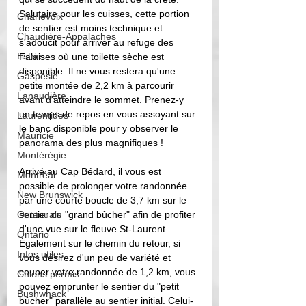
Salutaire pour les cuisses, cette portion 
Charlevoix
de sentier est moins technique et 
Chaudière-Appalaches
s'adoucit pour arriver au refuge des 
Estrie
Falaises où une toilette sèche est 
disponible. Il ne vous restera qu'une 
Gaspésie
petite montée de 2,2 km à parcourir 
Lanaudière
avant d'atteindre le sommet. Prenez-y 
un temps de repos en vous assoyant sur 
Laurentides
le banc disponible pour y observer le 
Mauricie
panorama des plus magnifiques ! 
Montérégie
Arrivé au Cap Bédard, il vous est 
Montréal
possible de prolonger votre randonnée 
New Brunswick
par une courte boucle de 3,7 km sur le 
Outaouais
sentier du "grand bûcher" afin de profiter 
d'une vue sur le fleuve St-Laurent. 
Ontario
Également sur le chemin du retour, si 
Infos utiles
vous désirez d'un peu de variété et 
couper votre randonnée de 1,2 km, vous 
Chiens permis
pouvez emprunter le sentier du "petit 
Bushwhack
bûcher" parallèle au sentier initial. Celui-