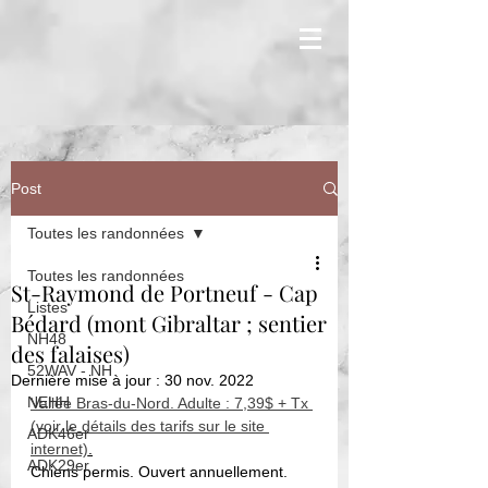
Post
Toutes les randonnées
Toutes les randonnées
St-Raymond de Portneuf - Cap
Listes
Bédard (mont Gibraltar ; sentier
NH48
des falaises)
52WAV - NH
Dernière mise à jour :
30 nov. 2022
NEHH
Vallée Bras-du-Nord. Adulte : 7,39$ + Tx 
(voir le détails des tarifs sur le site 
ADK46er
internet)
.
ADK29er
Chiens permis. Ouvert annuellement. 