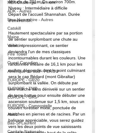
Altitude de 701m. D+ environ 700m. 
NEK Challenge - Vermont
Niveau : Intermédiaire à difficile
ADK - Autres
Départ de l'accueil Shannahan. Durée 
New Hampshire - Autres
d'environ 5h.  
Catskill
Hautement spectaculaire par sa portion 
Maine
de sentier surplombant une chute au 
Vermont
débit impressionnant, ce sentier 
deviendra l'un de mes classiques 
Fire Tower
incontournables durant les couleurs. Une 
Ouest Canadien
randonnée linéaire de 16,1 km pour les 
mollets dégourdis dont le point culminant 
Amérique du Sud - PEROU
sera le cap Bédard (mont Gibraltar) 
EUROPE - GR20
surplombant la vallée. On débute par 
EUROPE - TMB
une marche sans dénivelé sur un sentier 
de terre battue pour ensuite débuter une 
EUROPE - GR5
ascension soutenue sur 1,5 km, sous un 
EUROPE - Compostelle
couvert forestier mixte, ponctuée de 
marches en pierres et de racines. Par un 
Abitibi
balisage appréciable, vous serez guidez 
Bas-St-Laurent
vers les deux points de vue saisissants 
Capitale-Nationale
qui se succèdent du haut de la crête. 