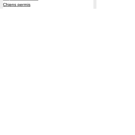
Chiens permis
Intermédiaire
Voir tout
Posts récents