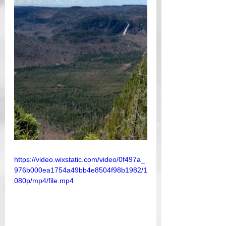
https://video.wixstatic.com/video/0f497a_
976b000ea1754a49bb4e8504f98b1982/1
080p/mp4/file.mp4