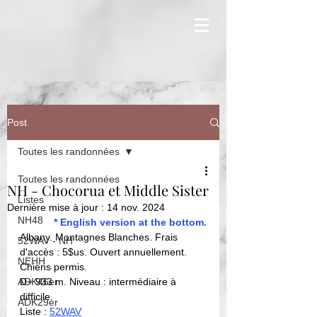
Post
Toutes les randonnées
Toutes les randonnées
NH - Chocorua et Middle Sister
Listes
Dernière mise à jour :
14 nov. 2024
NH48
* English version at the bottom.
Albany. Montagnes Blanches. Frais 
52WAV - NH
d'accès : 5$us. Ouvert annuellement. 
NEHH
Chiens permis. 
ADK46er
D+ 933 m. Niveau : intermédiaire à 
difficile. 
ADK29er
Liste : 
52WAV