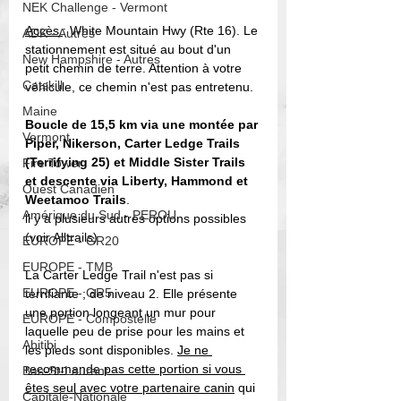
NEK Challenge - Vermont
Accès 
: White Mountain Hwy (Rte 16). Le 
ADK - Autres
stationnement est situé au bout d'un 
New Hampshire - Autres
petit chemin de terre. Attention à votre 
Catskill
véhicule, ce chemin n'est pas entretenu. 
Maine
Boucle de 15,5 km via une montée par 
Vermont
Piper, Nikerson, Carter Ledge Trails 
(Terrifying 25) et Middle Sister Trails 
Fire Tower
et descente via Liberty, Hammond et 
Ouest Canadien
Weetamoo Trails
. 
Amérique du Sud - PEROU
ll y a plusieurs autres options possibles 
(voir Alltrails).  
EUROPE - GR20
EUROPE - TMB
La Carter Ledge Trail n'est pas si 
EUROPE - GR5
terrifiante ; de niveau 2. Elle présente 
une portion longeant un mur pour 
EUROPE - Compostelle
laquelle peu de prise pour les mains et 
Abitibi
les pieds sont disponibles. 
Je ne 
recommande pas cette portion si vous 
Bas-St-Laurent
êtes seul avec votre partenaire canin
 qui 
Capitale-Nationale