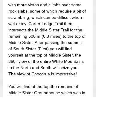
with more vistas and climbs over some 
rock slabs, some of which require a bit of 
scrambling, which can be difficult when 
wet or icy. Carter Ledge Trail then 
intersects the Middle Sister Trail for the 
remaining 500 m (0.3 miles) to the top of 
Middle Sister. After passing the summit 
of South Sister (First) you will find 
yourself at the top of Middle Sister, the 
360° view of the entire White Mountains 
to the North and South will seize you. 
The view of Chocorua is impressive!
You will find at the top the remains of 
Middle Sister Groundhouse which was in 
operation from 1927 to 1948, the Middle 
Sister Groundhouse is a fire watchtower. 
This ground watchtower differs from a 
typical watchtower since the watchtower 
is built on the ground and not on top of a 
tower. Today, the foundation remains 