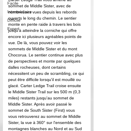
Facile
sommet de Middle Sister, avec de 
Intermédiaire
nombreuses vues depuis les rebords 
ouverts le long du chemin. Le sentier 
Difficile
monte en pente raide à travers les bois 
Expert
jusqu'à atteindre la corniche qui offre 
encore ici plusieurs agréables points de 
vue. De là, vous pouvez voir les 
sommets de Middle Sister et du mont 
Chocorua. Le sentier continue avec plus 
de perspectives et monte par quelques 
dalles rocheuses, dont certains 
nécessitent un peu de scrambling, ce qui 
peut être difficile lorsqu'il est mouillé ou 
glacé. Carter Ledge Trail croise ensuite 
le Middle Sister Trail sur les 500 m (0,3 
miles) restants jusqu'au sommet de 
Middle Sister. 
Après avoir passé le 
sommet de South Sister (First) vous 
vous retrouverez au sommet de Middle 
Sister, la vue à 360° sur l'ensemble des 
montagnes blanches au Nord et au Sud 