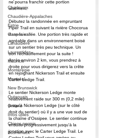
ne pourra franchir cette portion 
Charlevoix
aisément.  
Chaudière-Appalaches
Débutez la randonnée en empruntant 
Estrie
Piper Trail en suivant la rivière Chocorua 
Gaspésie
dans la vallée. Une portion très rapide et 
agréable dans un environnement boisé 
Lanaudière
sur un sentier très peu technique. Un 
Laurentides
bon réchauffement pour la suite ! 
Après environ 2 km, vous prendrez à 
Mauricie
droite pour vous dirigerez vers la crête 
Montérégie
en rejoignant Nickerson Trail et ensuite 
Montréal
Carter Ledge Trail. 
New Brunswick
Le sentier Nickerson Ledge monte 
Outaouais
relativement raide sur 300 m (0,2 mile) 
jusqu'à Nickerson Ledge (sur le côté 
Ontario
droit du sentier) où il y a une vue sud de 
Infos utiles
la chaîne d'Ossipee. Le sentier continue 
Chiens permis
ensuite progressivement jusqu'à la 
jonction avec le Carter Ledge Trail. Le 
Bushwhack
Carter Ledge Trail vous amène au 