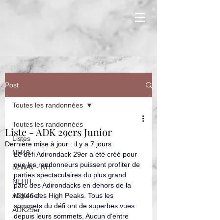
Post
Toutes les randonnées
Toutes les randonnées
Liste - ADK 29ers Junior
Listes
Dernière mise à jour :
il y a 7 jours
NH48
Le défi Adirondack 29er a été créé pour 
que les randonneurs puissent profiter de 
52WAV - NH
parties spectaculaires du plus grand 
NEHH
parc des Adirondacks en dehors de la 
ADK46er
région des High Peaks. Tous les 
sommets du défi ont de superbes vues 
ADK29er
depuis leurs sommets. Aucun d'entre 