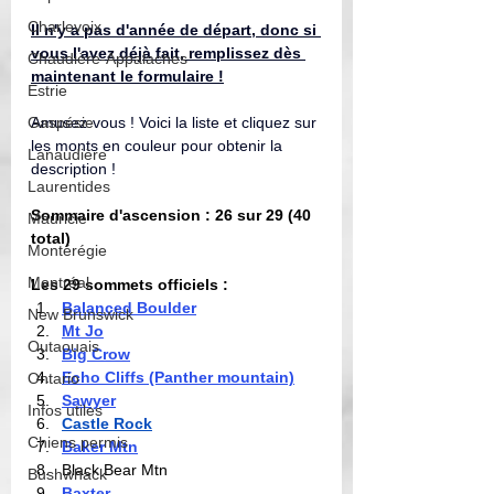
Charlevoix
Il n'y a pas d'année de départ, donc si 
vous l'avez déjà fait, remplissez dès 
Chaudière-Appalaches
maintenant le formulaire !
Estrie
Gaspésie
Amusez-vous ! Voici la liste et cliquez sur 
les monts en couleur pour obtenir la 
Lanaudière
description ! 
Laurentides
Sommaire d'ascension : 26 sur 29 (40 
Mauricie
total) 
Montérégie
Montréal
Les 29 sommets officiels :
Balanced Boulder
New Brunswick
Mt Jo
Outaouais
Big Crow
Echo Cliffs
 (Panther mountain)
Ontario
Sawyer
Infos utiles
Castle Rock
Chiens permis
Baker Mtn
Black Bear Mtn
Bushwhack
Baxter