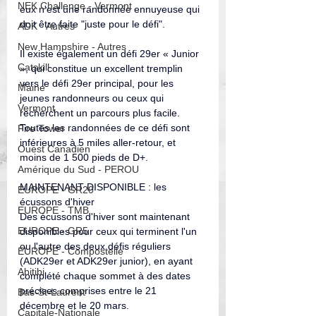
NEK Challenge - Vermont
eux n'est une randonnée ennuyeuse qui 
doit être faite "juste pour le défi".
ADK - Autres
New Hampshire - Autres
Il existe également un défi 29er « Junior 
Catskill
», qui constitue un excellent tremplin 
vers le défi 29er principal, pour les 
Maine
jeunes randonneurs ou ceux qui 
Vermont
recherchent un parcours plus facile. 
Toutes les randonnées de ce défi sont 
Fire Tower
inférieures à 5 miles aller-retour, et 
Ouest Canadien
moins de 1 500 pieds de D+.
Amérique du Sud - PEROU
MAINTENANT DISPONIBLE : les 
EUROPE - GR20
écussons d'hiver
EUROPE - TMB
Des écussons d'hiver sont maintenant 
EUROPE - GR5
disponibles pour ceux qui terminent l'un 
ou l'autre des deux défis réguliers 
EUROPE - Compostelle
(ADK29er et ADK29er junior), en ayant 
Abitibi
complété chaque sommet à des dates 
précises comprises entre le 21 
Bas-St-Laurent
décembre et le 20 mars.
Capitale-Nationale