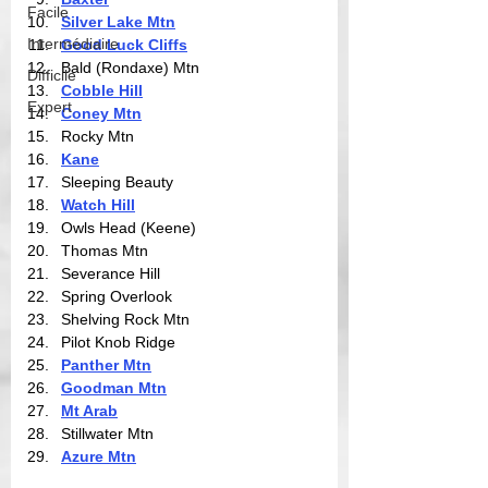
Facile
Silver Lake Mtn
Intermédiaire
Good Luck Cliffs
Bald (Rondaxe) Mtn
Difficile
Cobble Hill
Expert
Coney Mtn
Rocky Mtn
Kane
Sleeping Beauty
Watch Hill
Owls Head (Keene)
Thomas Mtn
Severance Hill
Spring Overlook
Shelving Rock Mtn
Pilot Knob Ridge
Panther Mtn
Goodman Mtn
Mt Arab
Stillwater Mtn
Azure Mtn