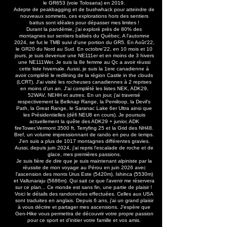
le GR653 (voie Tolosana) en 2019.
Adepte de peakbagging et de bushwhack pour atteindre de
nouveaux sommets, ces explorations hors des sentiers
battus sont idéales pour dépasser mes limites !
Durant la pandémie, j'ai exploré près de 80% des
montagnes sur sentiers balisés du Québec. A l'automne
2024, se fut le TMB suivi d'une portion du GR5. En Août'22,
le GR20 du Nord au Sud. En octobre'22, en 10 mois et 10
jours, je suis devenue une NE111er et en moins de 3 hivers
une NE111Wer. Je suis la 8e femme au Qc a avoir réussi
cette liste hivernale. Aussi, je suis la 1ere canadienne à
avoir complété le redlining de la région Castle in the clouds
(LCRT). J'ai visité les rocheuses canadiennes à 2 reprises
en moins d'un an. J'ai complété les listes NEK, ADK29,
52WAV, NEHH et autres. En un jour, j'ai traversé
respectivement la Belknap Range, la Pemiloop, la Devil's
Path, la Great Range, le Saranac Lake 6er Ultra ainsi que
les Présidentielles (défi NEU8 en cours). Je poursuis
actuellement la quête des ADK29 + junior, ADK
fireTower,Vermont 3500 ft, Terryfing 25 et la Grid des NH48.
Bref, un volume impressionnant de rando en peu de temps.
J'en suis a plus de 1017 montagnes différentes gravies.
Aussi, depuis juin 2024, j'ai repris l'escalade de roche et de
glace, mes premières passions.
Je suis fière de dire que je suis maintenant alpiniste par la
réussite de mon voyage au Pérou en juin 2026 avec
l'ascension des monts Urus Este (5420m), Ishinca (5530m)
et Vallunaraju (5686m). Qui sait ce que l'avenir me réservera
sur ce plan... Ce monde est sans fin, une partie de plaisir !
Voici le détails des randonnées effectuées. Celles aux USA
sont traduites en anglais. Depuis 6 ans, j'ai un grand plaisir
à vous décrire et partager mes ascensions. J’espère que
Gen-Hike vous permettra de découvrir votre propre passion
pour ce sport et d’initier votre famille et vos amis.