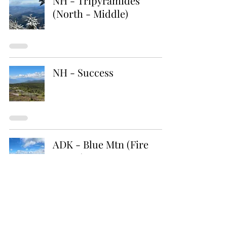
NH - Tripyramides
(North - Middle)
NH - Success
ADK - Blue Mtn (Fire
Tower)
ADK - Owls Head