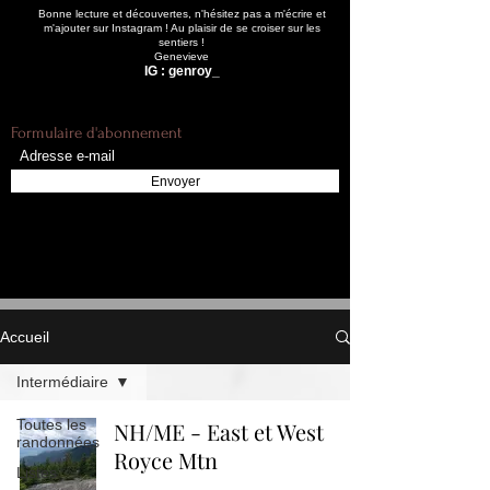
Bonne lecture et découvertes, n'hésitez pas a m'écrire et
m'ajouter sur Instagram ! Au plaisir de se croiser sur les
sentiers !
Genevieve
IG : genroy_
Formulaire d'abonnement
Envoyer
Accueil
Intermédiaire
Toutes les
NH/ME - East et West
randonnées
Royce Mtn
Listes