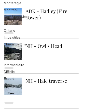
Montérégie
ADK - Hadley (Fire
Montréal
Tower)
New Brunswick
Outaouais
Ontario
Infos utiles
Chiens permis
NH - Owl's Head
Bushwhack
Facile
Intermédiaire
Difficile
Expert
NH - Hale traverse