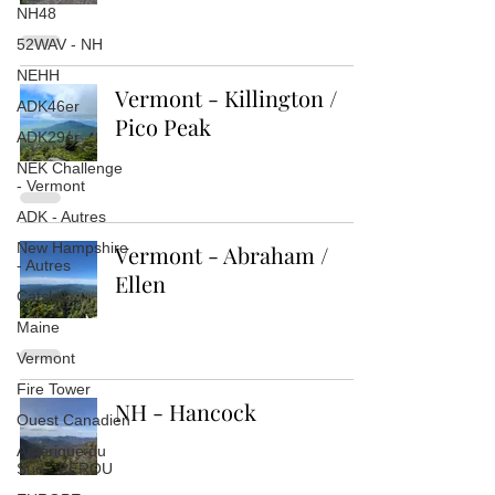
NH48
52WAV - NH
NEHH
Vermont - Killington /
ADK46er
Pico Peak
ADK29er
NEK Challenge
- Vermont
ADK - Autres
New Hampshire
Vermont - Abraham /
- Autres
Ellen
Catskill
Maine
Vermont
Fire Tower
NH - Hancock
Ouest Canadien
Amérique du
Sud - PEROU