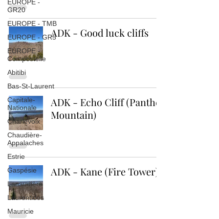
EUROPE -
GR20
EUROPE - TMB
ADK - Good luck cliffs
EUROPE - GR5
EUROPE -
Compostelle
Abitibi
Bas-St-Laurent
ADK - Echo Cliff (Panther
Capitale-
Nationale
Mountain)
Charlevoix
Chaudière-
Appalaches
Estrie
ADK - Kane (Fire Tower)
Gaspésie
Lanaudière
Laurentides
Mauricie